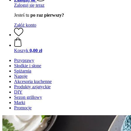
Zaloguj się teraz
Jesteś tu
po raz pierwszy?
Załóż konto
Koszyk
0,00 zł
Przyprawy
Słodkie i słone
Spiżarnia
Napoje
Akcesoria kuchenne
Produkty azjatyckie
DIY
Sezon grillowy
Marki
Promocje