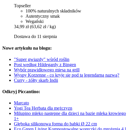
Topseller
100% naturalnych składników
Autentyczny smak
Wegański
34,99 zł
(63,62 zł / kg)
Dostawa do 11 sierpnia
Nowe artykułu na blogu:
"Super gwiazdy" wśród roślin
Post według Hildegardy z Bingen
Wybór prawidłowego mięsa na grill
Wyspy Korzenne - co kryje się pod tą legendarną nazwą?
Curry - żółty skarb Indii
Odkryj Piccantino:
Marcato
Yogi Tea Herbata dla mężczyzn
Milupino mleko następne dla dzieci na bazie mleka krowiego
1+
Głęboka silikonowa forma do babki Ø 22 cm
Eco Green Living Kompostowalne woreczki do mrożenia 4 l