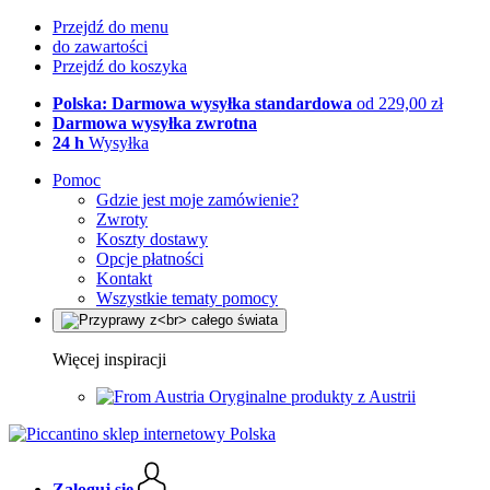
Przejdź do menu
do zawartości
Przejdź do koszyka
Polska: Darmowa wysyłka standardowa
od 229,00 zł
Darmowa wysyłka zwrotna
24 h
Wysyłka
Pomoc
Gdzie jest moje zamówienie?
Zwroty
Koszty dostawy
Opcje płatności
Kontakt
Wszystkie tematy pomocy
Więcej inspiracji
Oryginalne produkty z Austrii
Zaloguj się