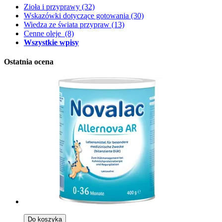
Zioła i przyprawy
(32)
Wskazówki dotyczące gotowania
(30)
Wiedza ze świata przypraw
(13)
Cenne oleje
(8)
Wszystkie wpisy
Ostatnia ocena
Do koszyka