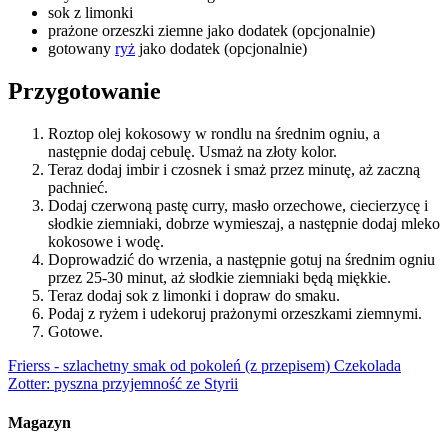
sok z limonki
prażone orzeszki ziemne jako dodatek (opcjonalnie)
gotowany
ryż
jako dodatek (opcjonalnie)
Przygotowanie
Roztop olej kokosowy w rondlu na średnim ogniu, a
następnie dodaj cebulę. Usmaż na złoty kolor.
Teraz dodaj imbir i czosnek i smaż przez minutę, aż zaczną
pachnieć.
Dodaj czerwoną pastę curry, masło orzechowe, ciecierzycę i
słodkie ziemniaki, dobrze wymieszaj, a następnie dodaj mleko
kokosowe i wodę.
Doprowadzić do wrzenia, a następnie gotuj na średnim ogniu
przez 25-30 minut, aż słodkie ziemniaki będą miękkie.
Teraz dodaj sok z limonki i dopraw do smaku.
Podaj z ryżem i udekoruj prażonymi orzeszkami ziemnymi.
Gotowe.
Frierss - szlachetny smak od pokoleń (z przepisem)
Czekolada
Zotter: pyszna przyjemność ze Styrii
Magazyn