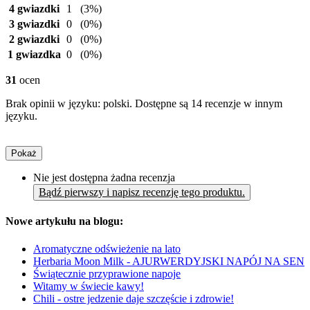
4 gwiazdki
1
(3%)
3 gwiazdki
0
(0%)
2 gwiazdki
0
(0%)
1 gwiazdka
0
(0%)
31
ocen
Brak opinii w języku: polski. Dostępne są 14 recenzje w innym
języku.
Pokaż
Nie jest dostępna żadna recenzja
Bądź pierwszy i napisz recenzję tego produktu.
Nowe artykułu na blogu:
Aromatyczne odświeżenie na lato
Herbaria Moon Milk - AJURWERDYJSKI NAPÓJ NA SEN
Świątecznie przyprawione napoje
Witamy w świecie kawy!
Chili - ostre jedzenie daje szczęście i zdrowie!