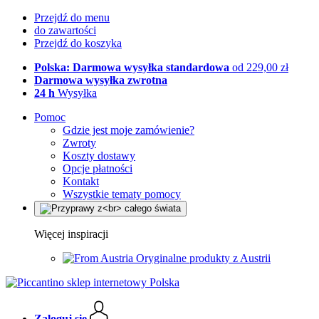
Przejdź do menu
do zawartości
Przejdź do koszyka
Polska: Darmowa wysyłka standardowa
od 229,00 zł
Darmowa wysyłka zwrotna
24 h
Wysyłka
Pomoc
Gdzie jest moje zamówienie?
Zwroty
Koszty dostawy
Opcje płatności
Kontakt
Wszystkie tematy pomocy
Więcej inspiracji
Oryginalne produkty z Austrii
Zaloguj się