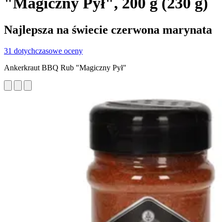
"Magiczny Pył", 200 g (230 g)
Najlepsza na świecie czerwona marynata
31 dotychczasowe oceny
Ankerkraut BBQ Rub "Magiczny Pył"