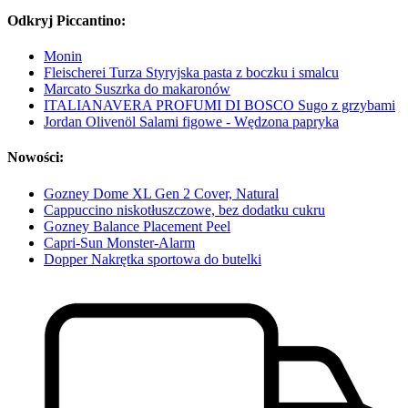
Odkryj Piccantino:
Monin
Fleischerei Turza Styryjska pasta z boczku i smalcu
Marcato Suszrka do makaronów
ITALIANAVERA PROFUMI DI BOSCO Sugo z grzybami
Jordan Olivenöl Salami figowe - Wędzona papryka
Nowości:
Gozney Dome XL Gen 2 Cover, Natural
Cappuccino niskotłuszczowe, bez dodatku cukru
Gozney Balance Placement Peel
Capri-Sun Monster-Alarm
Dopper Nakrętka sportowa do butelki