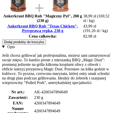
Ankerkraut BBQ Rub "Magiczny Pył", 200 g
38,99 zł
(169,52
(230 g)
zł / kg)
Ankerkraut BBQ Rub "Texas Chicken",
43,99 zł
Przyprawa sypka, 230 g
(191,26 zł / kg)
Cena całkowita:
82,98 zł
Dodaj produkty do koszyka
Opis
Jeśli chcesz grillować jak profesjonalista, możesz sam zamarynować
swoje mięso. To bardzo proste z mieszanką BBQ „Magic Dust”:
posmaruj jedzenie na grilla kilkoma kroplami oliwy z oliwek i
obficie natrzyj przyprawą Magic Dust. Pozostaw na kilka godzin w
lodówce. To pyszna, czerwona marynata, której ostry smak schodzi
na drugi plan podczas grillowania. Idealny do żeberek i szarpanej
wieprzowiny “Pulled Pork”, amerykańskiej specjalności.
Nr art.:
AK-4260347894649
Zawartość:
230 g
EAN:
4260347894649
Numer
4260347894649