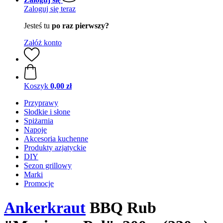
Zaloguj się teraz
Jesteś tu
po raz pierwszy?
Załóż konto
Koszyk
0,00 zł
Przyprawy
Słodkie i słone
Spiżarnia
Napoje
Akcesoria kuchenne
Produkty azjatyckie
DIY
Sezon grillowy
Marki
Promocje
Ankerkraut
BBQ Rub