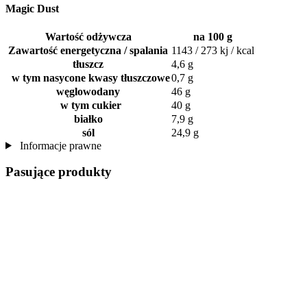
Magic Dust
Wartość odżywcza
na 100 g
Zawartość energetyczna / spalania
1143 / 273 kj / kcal
tłuszcz
4,6 g
w tym nasycone kwasy tłuszczowe
0,7 g
węglowodany
46 g
w tym cukier
40 g
białko
7,9 g
sól
24,9 g
Informacje prawne
Pasujące produkty