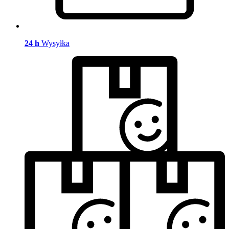
24 h
Wysyłka