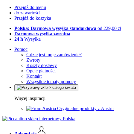
Przejdź do menu
do zawartości
Przejdź do koszyka
Polska: Darmowa wysyłka standardowa
od 229,00 zł
Darmowa wysyłka zwrotna
24 h
Wysyłka
Pomoc
Gdzie jest moje zamówienie?
Zwroty
Koszty dostawy
Opcje płatności
Kontakt
Wszystkie tematy pomocy
Więcej inspiracji
Oryginalne produkty z Austrii
Zaloguj się