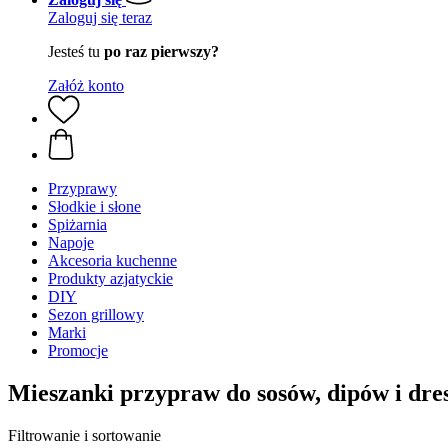
Zaloguj się teraz
Jesteś tu
po raz pierwszy?
Załóż konto
Przyprawy
Słodkie i słone
Spiżarnia
Napoje
Akcesoria kuchenne
Produkty azjatyckie
DIY
Sezon grillowy
Marki
Promocje
Mieszanki przypraw do sosów, dipów i dr
Filtrowanie i sortowanie