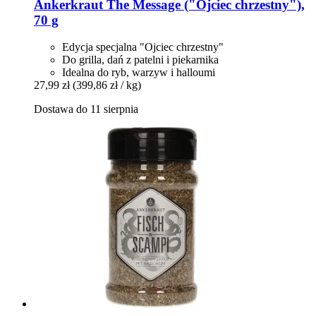
Ankerkraut
The Message ("Ojciec chrzestny"),
70 g
Edycja specjalna "Ojciec chrzestny"
Do grilla, dań z patelni i piekarnika
Idealna do ryb, warzyw i halloumi
27,99 zł
(399,86 zł / kg)
Dostawa do 11 sierpnia