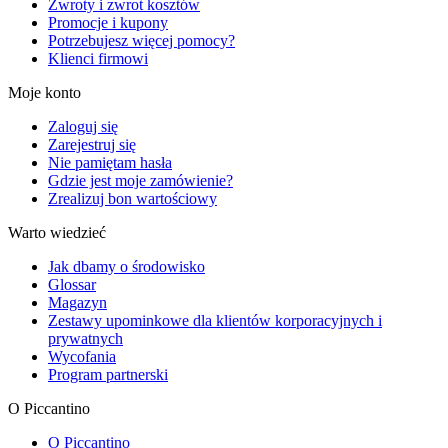
Zwroty i zwrot kosztów
Promocje i kupony
Potrzebujesz więcej pomocy?
Klienci firmowi
Moje konto
Zaloguj się
Zarejestruj się
Nie pamiętam hasła
Gdzie jest moje zamówienie?
Zrealizuj bon wartościowy
Warto wiedzieć
Jak dbamy o środowisko
Glossar
Magazyn
Zestawy upominkowe dla klientów korporacyjnych i
prywatnych
Wycofania
Program partnerski
O Piccantino
O Piccantino