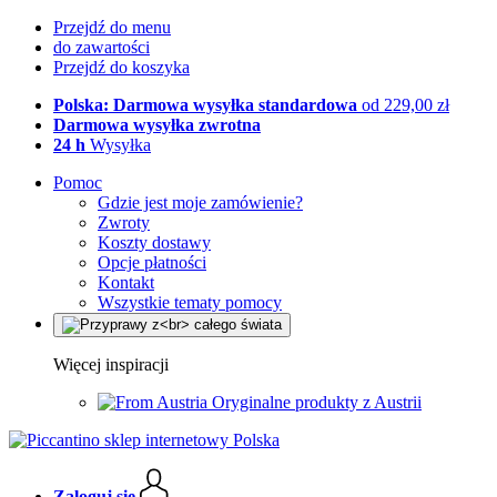
Przejdź do menu
do zawartości
Przejdź do koszyka
Polska: Darmowa wysyłka standardowa
od 229,00 zł
Darmowa wysyłka zwrotna
24 h
Wysyłka
Pomoc
Gdzie jest moje zamówienie?
Zwroty
Koszty dostawy
Opcje płatności
Kontakt
Wszystkie tematy pomocy
Więcej inspiracji
Oryginalne produkty z Austrii
Zaloguj się