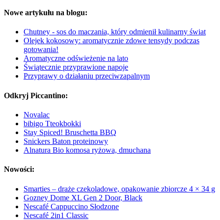
Nowe artykułu na blogu:
Chutney - sos do maczania, który odmienił kulinarny świat
Olejek kokosowy: aromatycznie zdowe tensydy podczas
gotowania!
Aromatyczne odświeżenie na lato
Świątecznie przyprawione napoje
Przyprawy o działaniu przeciwzapalnym
Odkryj Piccantino:
Novalac
bibigo Tteokbokki
Stay Spiced! Bruschetta BBQ
Snickers Baton proteinowy
Alnatura Bio komosa ryżowa, dmuchana
Nowości:
Smarties – draże czekoladowe, opakowanie zbiorcze 4 × 34 g
Gozney Dome XL Gen 2 Door, Black
Nescafé Cappuccino Słodzone
Nescafé 2in1 Classic