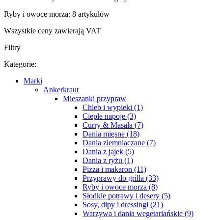
Ryby i owoce morza: 8 artykułów
Wszystkie ceny zawierają VAT
Filtry
Kategorie:
Marki
Ankerkraut
Mieszanki przypraw
Chleb i wypieki (1)
Ciepłe napoje (3)
Curry & Masala (7)
Dania mięsne (18)
Dania ziemniaczane (7)
Dania z jajek (5)
Dania z ryżu (1)
Pizza i makaron (11)
Przyprawy do grilla (33)
Ryby i owoce morza (8)
Słodkie potrawy i desery (5)
Sosy, dipy i dressingi (21)
Warzywa i dania wegetariańskie (9)