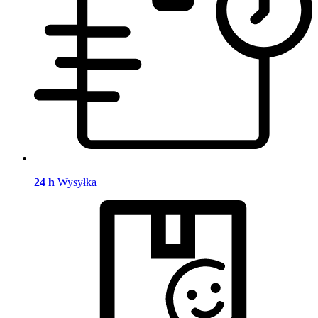
24 h
Wysyłka