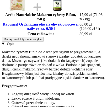
Arche Naturküche Makaron ryżowy Bifun,
17,99 zł
(71,96
250 g
zł / kg)
Rapunzel Organiczna oliwa z oliwek owocowa,
63,00 zł
nativ extra, 0,50 l
(126,00 zł / l)
Cena całkowita:
80,99 zł
Dodaj produkty do koszyka
Opis
Makaron ryżowy Bifun od Arche jest szybki w przygotowaniu, a
dzięki neutralnemu smakowi stanowi idealny dodatek do każdego
dania. Można go używać jako dodatek do (azjatyckich) zup, ale
doskonale pasuje również do dań z woka. Podobnie jak spaghetti,
długi i cienki makaron ryżowy bardzo dobrze wchłania sosy.
Bezglutenowy bifun jest również idealny do azjatyckich sałatek
makaronowych lub pad thai (tradycyjne tajskie danie z makaronem).
Przygotowanie:
Zagotuj dużą ilość wody i dodaj makaron.
Lekko rozerwij bifun widelcem.
Gotować przez dwie minuty.
Odcedź makaron i przepłucz zimną wodą.