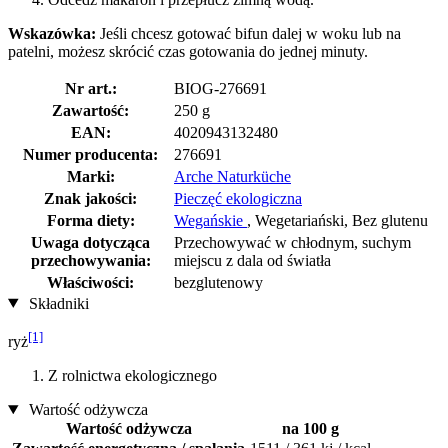
Wskazówka:
Jeśli chcesz gotować bifun dalej w woku lub na
patelni, możesz skrócić czas gotowania do jednej minuty.
Nr art.:
BIOG-276691
Zawartość:
250 g
EAN:
4020943132480
Numer producenta:
276691
Marki:
Arche Naturküche
Znak jakości:
Pieczęć ekologiczna
Forma diety:
Wegańskie
, Wegetariański, Bez glutenu
Uwaga dotycząca
Przechowywać w chłodnym, suchym
przechowywania:
miejscu z dala od światła
Właściwości:
bezglutenowy
Składniki
[1]
ryż
Z rolnictwa ekologicznego
Wartość odżywcza
Wartość odżywcza
na 100 g