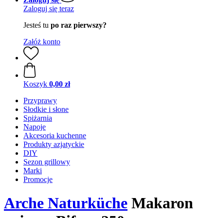
Zaloguj się teraz
Jesteś tu
po raz pierwszy?
Załóż konto
Koszyk
0,00 zł
Przyprawy
Słodkie i słone
Spiżarnia
Napoje
Akcesoria kuchenne
Produkty azjatyckie
DIY
Sezon grillowy
Marki
Promocje
Arche Naturküche
Makaron