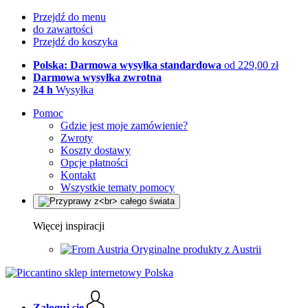
Przejdź do menu
do zawartości
Przejdź do koszyka
Polska: Darmowa wysyłka standardowa
od 229,00 zł
Darmowa wysyłka zwrotna
24 h
Wysyłka
Pomoc
Gdzie jest moje zamówienie?
Zwroty
Koszty dostawy
Opcje płatności
Kontakt
Wszystkie tematy pomocy
Więcej inspiracji
Oryginalne produkty z Austrii
Zaloguj się