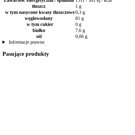
Zawartość energetyczna / spalania
1511 / 361 kj / kcal
tłuszcz
1 g
w tym nasycone kwasy tłuszczowe
0,3 g
węglowodany
81 g
w tym cukier
0 g
białko
7,6 g
sól
0,06 g
Informacje prawne
Pasujące produkty