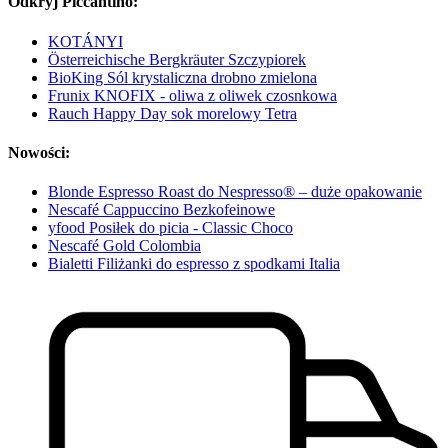
Odkryj Piccantino:
KOTÁNYI
Österreichische Bergkräuter Szczypiorek
BioKing Sól krystaliczna drobno zmielona
Frunix KNOFIX - oliwa z oliwek czosnkowa
Rauch Happy Day sok morelowy Tetra
Nowości:
Blonde Espresso Roast do Nespresso® – duże opakowanie
Nescafé Cappuccino Bezkofeinowe
yfood Posiłek do picia - Classic Choco
Nescafé Gold Colombia
Bialetti Filiżanki do espresso z spodkami Italia