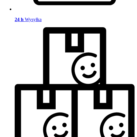
24 h
Wysyłka