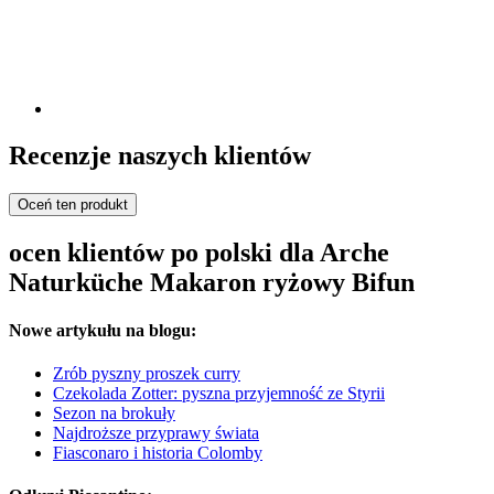
Recenzje naszych klientów
Oceń ten produkt
ocen klientów po polski dla Arche
Naturküche Makaron ryżowy Bifun
Nowe artykułu na blogu:
Zrób pyszny proszek curry
Czekolada Zotter: pyszna przyjemność ze Styrii
Sezon na brokuły
Najdroższe przyprawy świata
Fiasconaro i historia Colomby