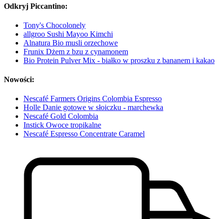
Odkryj Piccantino:
Tony's Chocolonely
allgroo Sushi Mayoo Kimchi
Alnatura Bio musli orzechowe
Frunix Dżem z bzu z cynamonem
Bio Protein Pulver Mix - białko w proszku z bananem i kakao
Nowości:
Nescafé Farmers Origins Colombia Espresso
Holle Danie gotowe w słoiczku - marchewka
Nescafé Gold Colombia
Instick Owoce tropikalne
Nescafé Espresso Concentrate Caramel