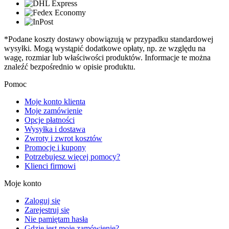
*Podane koszty dostawy obowiązują w przypadku standardowej
wysyłki. Mogą wystąpić dodatkowe opłaty, np. ze względu na
wagę, rozmiar lub właściwości produktów. Informacje te można
znaleźć bezpośrednio w opisie produktu.
Pomoc
Moje konto klienta
Moje zamówienie
Opcje płatności
Wysyłka i dostawa
Zwroty i zwrot kosztów
Promocje i kupony
Potrzebujesz więcej pomocy?
Klienci firmowi
Moje konto
Zaloguj się
Zarejestruj się
Nie pamiętam hasła
Gdzie jest moje zamówienie?