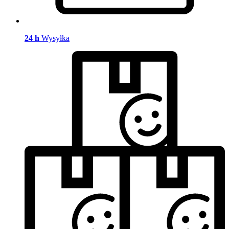
24 h
Wysyłka