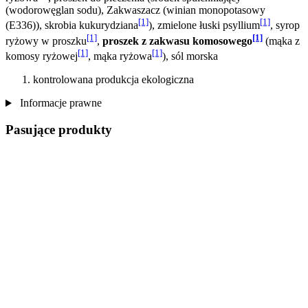
(wodorowęglan sodu), Zakwaszacz (winian monopotasowy
[1]
[1]
(E336)), skrobia kukurydziana
), zmielone łuski psyllium
, syrop
[1]
[1]
ryżowy w proszku
,
proszek z zakwasu komosowego
(mąka z
[1]
[1]
komosy ryżowej
, mąka ryżowa
), sól morska
kontrolowana produkcja ekologiczna
Informacje prawne
Pasujące produkty