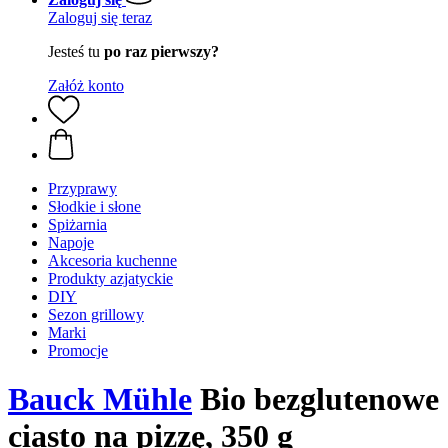
Zaloguj się teraz
Jesteś tu
po raz pierwszy?
Załóż konto
Przyprawy
Słodkie i słone
Spiżarnia
Napoje
Akcesoria kuchenne
Produkty azjatyckie
DIY
Sezon grillowy
Marki
Promocje
Bauck Mühle
Bio bezglutenowe
ciasto na pizzę, 350 g