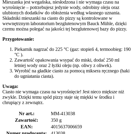
Mieszanka jest wegańska, niesłodzona i nie wymaga czasu na
wyrośnięcie – potrzebujesz jedynie wody, odrobiny oleju oraz
ulubionych dodatków do obłożenia według własnego uznania.
Składniki mieszanki na ciasto do pizzy są kontrolowane w
wewnętrznym laboratorium bezglutenowym Bauck Mühle, dzięki
czemu można polegać na jakości tej bezglutenowej bazy do pizzy.
Przygotowanie:
Piekarnik nagrzać do 225 °C (gaz: stopień 4, termoobieg: 190
°C ).
Zawartość opakowania wsypać do miski, dodać 250 ml
letniej wody oraz 2 łyżki oleju (np. oliwy z oliwek).
Wyrobić na gładkie ciasto za pomocą miksera ręcznego (haki
do ugniatania ciasta).
Uwaga:
Ciasto nie wymaga czasu na wyrośnięcie! Jest nieco miększe niż
zwykle. Dzięki temu spód pizzy staje się miękki w środku i
chrupiący z zewnątrz.
Nr art.:
MM-413038
Zawartość:
350 g
EAN:
4015637006659
Numer producenta:
413038