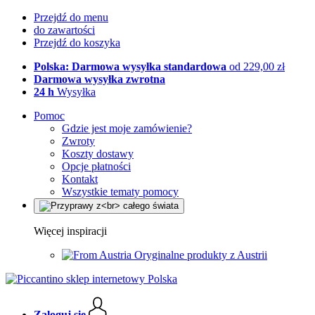
Przejdź do menu
do zawartości
Przejdź do koszyka
Polska: Darmowa wysyłka standardowa
od 229,00 zł
Darmowa wysyłka zwrotna
24 h
Wysyłka
Pomoc
Gdzie jest moje zamówienie?
Zwroty
Koszty dostawy
Opcje płatności
Kontakt
Wszystkie tematy pomocy
Więcej inspiracji
Oryginalne produkty z Austrii
Zaloguj się