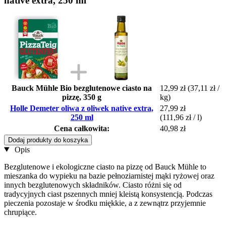
native extra, 250 ml
Bauck Mühle Bio bezglutenowe ciasto na
12,99 zł
(37,11 zł /
pizzę, 350 g
kg)
Holle Demeter oliwa z oliwek native extra,
27,99 zł
250 ml
(111,96 zł / l)
Cena całkowita:
40,98 zł
Dodaj produkty do koszyka
Opis
Bezglutenowe i ekologiczne ciasto na pizzę od Bauck Mühle to
mieszanka do wypieku na bazie pełnoziarnistej mąki ryżowej oraz
innych bezglutenowych składników. Ciasto różni się od
tradycyjnych ciast pszennych mniej kleistą konsystencją. Podczas
pieczenia pozostaje w środku miękkie, a z zewnątrz przyjemnie
chrupiące.