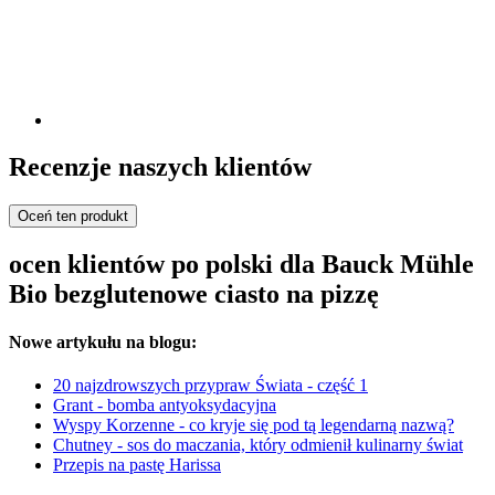
Recenzje naszych klientów
Oceń ten produkt
ocen klientów po polski dla Bauck Mühle
Bio bezglutenowe ciasto na pizzę
Nowe artykułu na blogu:
20 najzdrowszych przypraw Świata - część 1
Grant - bomba antyoksydacyjna
Wyspy Korzenne - co kryje się pod tą legendarną nazwą?
Chutney - sos do maczania, który odmienił kulinarny świat
Przepis na pastę Harissa