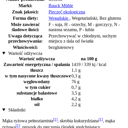
Marki:
Bauck Mühle
Znak jakości:
Pieczęć ekologiczna
Forma diety:
Wegańskie
, Wegetariański, Bez glutenu
Może zawierać
F - soja, H - orzechy, M - gorczycy, N -
śladowe ilości:
nasiona sezamu, P - łubin
Uwaga dotycząca
Przechowywać w chłodnym, suchym
przechowywania:
miejscu z dala od światła
Właściwości:
bezglutenowy
Wartość odżywcza
Wartość odżywcza
na 100 g
Zawartość energetyczna / spalania
1419 / 339 kj / kcal
tłuszcz
1,1 g
w tym nasycone kwasy tłuszczowe
0,3 g
węglowodany
76 g
w tym cukier
0,7 g
substancje balastowe
3,5 g
białko
4,2 g
sól
2,2 g
Składniki
[1]
[1]
Mąka ryżowa pełnoziarnista
, skrobia kukurydziana
, mąka
[1]
ryżowa
, proszek do pieczenia (środek spulchniający