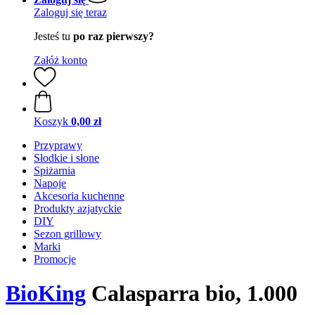
Zaloguj się teraz
Jesteś tu
po raz pierwszy?
Załóż konto
Koszyk
0,00 zł
Przyprawy
Słodkie i słone
Spiżarnia
Napoje
Akcesoria kuchenne
Produkty azjatyckie
DIY
Sezon grillowy
Marki
Promocje
BioKing
Calasparra bio, 1.000