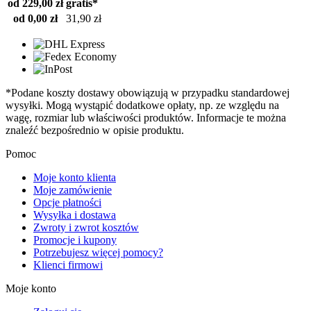
od 229,00 zł
gratis*
od 0,00 zł
31,90 zł
*Podane koszty dostawy obowiązują w przypadku standardowej
wysyłki. Mogą wystąpić dodatkowe opłaty, np. ze względu na
wagę, rozmiar lub właściwości produktów. Informacje te można
znaleźć bezpośrednio w opisie produktu.
Pomoc
Moje konto klienta
Moje zamówienie
Opcje płatności
Wysyłka i dostawa
Zwroty i zwrot kosztów
Promocje i kupony
Potrzebujesz więcej pomocy?
Klienci firmowi
Moje konto