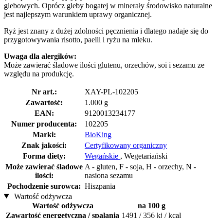
glebowych. Oprócz gleby bogatej w minerały środowisko naturalne
jest najlepszym warunkiem uprawy organicznej.
Ryż jest znany z dużej zdolności pęcznienia i dlatego nadaje się do
przygotowywania risotto, paelli i ryżu na mleku.
Uwaga dla alergików:
Może zawierać śladowe ilości glutenu, orzechów, soi i sezamu ze
względu na produkcję.
Nr art.:
XAY-PL-102205
Zawartość:
1.000 g
EAN:
9120013234177
Numer producenta:
102205
Marki:
BioKing
Znak jakości:
Certyfikowany organiczny
Forma diety:
Wegańskie
, Wegetariański
Może zawierać śladowe
A - gluten, F - soja, H - orzechy, N -
ilości:
nasiona sezamu
Pochodzenie surowca:
Hiszpania
Wartość odżywcza
Wartość odżywcza
na 100 g
Zawartość energetyczna / spalania
1491 / 356 kj / kcal