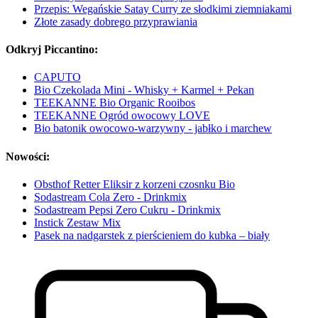
Przepis: Wegańskie Satay Curry ze słodkimi ziemniakami
Złote zasady dobrego przyprawiania
Odkryj Piccantino:
CAPUTO
Bio Czekolada Mini - Whisky + Karmel + Pekan
TEEKANNE Bio Organic Rooibos
TEEKANNE Ogród owocowy LOVE
Bio batonik owocowo-warzywny - jabłko i marchew
Nowości:
Obsthof Retter Eliksir z korzeni czosnku Bio
Sodastream Cola Zero - Drinkmix
Sodastream Pepsi Zero Cukru - Drinkmix
Instick Zestaw Mix
Pasek na nadgarstek z pierścieniem do kubka – biały