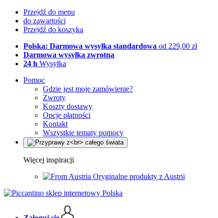
Przejdź do menu
do zawartości
Przejdź do koszyka
Polska: Darmowa wysyłka standardowa
od 229,00 zł
Darmowa wysyłka zwrotna
24 h
Wysyłka
Pomoc
Gdzie jest moje zamówienie?
Zwroty
Koszty dostawy
Opcje płatności
Kontakt
Wszystkie tematy pomocy
Więcej inspiracji
Oryginalne produkty z Austrii
Zaloguj się