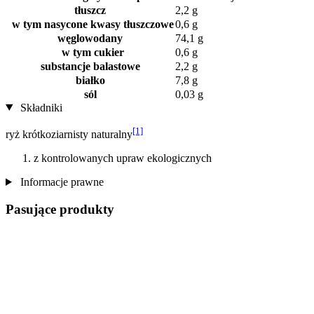
tłuszcz
2,2 g
w tym nasycone kwasy tłuszczowe
0,6 g
węglowodany
74,1 g
w tym cukier
0,6 g
substancje balastowe
2,2 g
białko
7,8 g
sól
0,03 g
Składniki
[1]
ryż krótkoziarnisty naturalny
z kontrolowanych upraw ekologicznych
Informacje prawne
Pasujące produkty