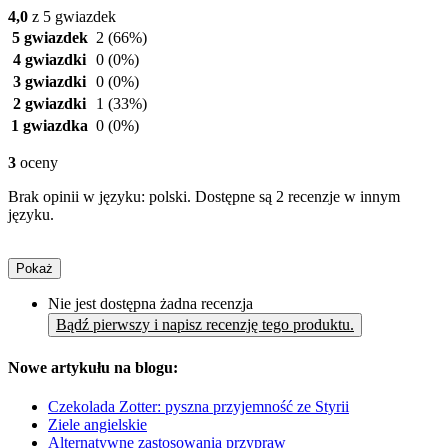
4,0
z 5 gwiazdek
5 gwiazdek
2
(66%)
4 gwiazdki
0
(0%)
3 gwiazdki
0
(0%)
2 gwiazdki
1
(33%)
1 gwiazdka
0
(0%)
3
oceny
Brak opinii w języku: polski. Dostępne są 2 recenzje w innym
języku.
Pokaż
Nie jest dostępna żadna recenzja
Bądź pierwszy i napisz recenzję tego produktu.
Nowe artykułu na blogu:
Czekolada Zotter: pyszna przyjemność ze Styrii
Ziele angielskie
Alternatywne zastosowania przypraw