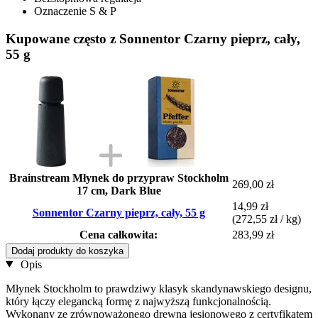
Oznaczenie S & P
Kupowane często z Sonnentor Czarny pieprz, cały,
55 g
Brainstream Młynek do przypraw Stockholm
269,00 zł
17 cm, Dark Blue
14,99 zł
Sonnentor Czarny pieprz, cały, 55 g
(272,55 zł / kg)
Cena całkowita:
283,99 zł
Dodaj produkty do koszyka
Opis
Młynek Stockholm to prawdziwy klasyk skandynawskiego designu,
który łączy elegancką formę z najwyższą funkcjonalnością.
Wykonany ze zrównoważonego drewna jesionowego z certyfikatem