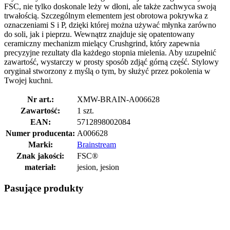
FSC, nie tylko doskonale leży w dłoni, ale także zachwyca swoją
trwałością. Szczególnym elementem jest obrotowa pokrywka z
oznaczeniami S i P, dzięki której można używać młynka zarówno
do soli, jak i pieprzu. Wewnątrz znajduje się opatentowany
ceramiczny mechanizm mielący Crushgrind, który zapewnia
precyzyjne rezultaty dla każdego stopnia mielenia. Aby uzupełnić
zawartość, wystarczy w prosty sposób zdjąć górną część. Stylowy
oryginał stworzony z myślą o tym, by służyć przez pokolenia w
Twojej kuchni.
Nr art.:
XMW-BRAIN-A006628
Zawartość:
1 szt.
EAN:
5712898002084
Numer producenta:
A006628
Marki:
Brainstream
Znak jakości:
FSC®
materiał:
jesion, jesion
Pasujące produkty