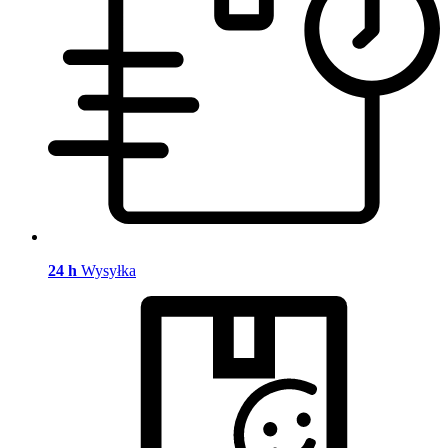
24 h
Wysyłka