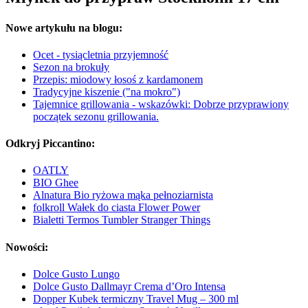
Nowe artykułu na blogu:
Ocet - tysiącletnia przyjemność
Sezon na brokuły
Przepis: miodowy łosoś z kardamonem
Tradycyjne kiszenie ("na mokro")
Tajemnice grillowania - wskazówki: Dobrze przyprawiony
początek sezonu grillowania.
Odkryj Piccantino:
OATLY
BIO Ghee
Alnatura Bio ryżowa mąka pełnoziarnista
folkroll Wałek do ciasta Flower Power
Bialetti Termos Tumbler Stranger Things
Nowości:
Dolce Gusto Lungo
Dolce Gusto Dallmayr Crema d’Oro Intensa
Dopper Kubek termiczny Travel Mug – 300 ml