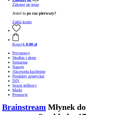
Zaloguj się teraz
Jesteś tu
po raz pierwszy?
Załóż konto
Koszyk
0,00 zł
Przyprawy
Słodkie i słone
Spiżarnia
Napoje
Akcesoria kuchenne
Produkty azjatyckie
DIY
Sezon grillowy
Marki
Promocje
Brainstream
Młynek do