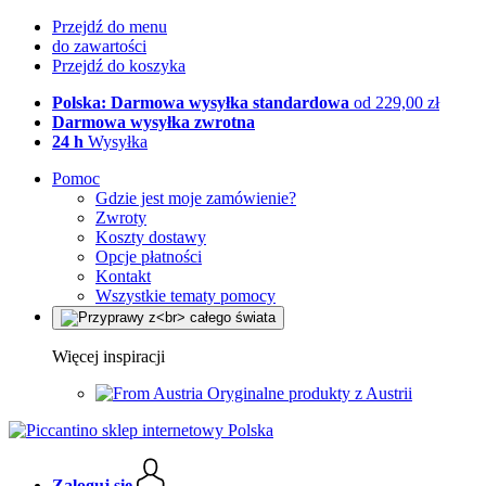
Przejdź do menu
do zawartości
Przejdź do koszyka
Polska: Darmowa wysyłka standardowa
od 229,00 zł
Darmowa wysyłka zwrotna
24 h
Wysyłka
Pomoc
Gdzie jest moje zamówienie?
Zwroty
Koszty dostawy
Opcje płatności
Kontakt
Wszystkie tematy pomocy
Więcej inspiracji
Oryginalne produkty z Austrii
Zaloguj się