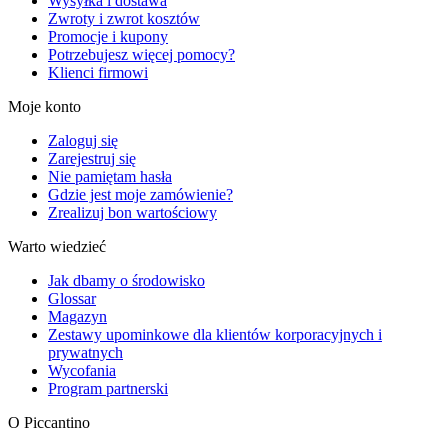
Wysyłka i dostawa
Zwroty i zwrot kosztów
Promocje i kupony
Potrzebujesz więcej pomocy?
Klienci firmowi
Moje konto
Zaloguj się
Zarejestruj się
Nie pamiętam hasła
Gdzie jest moje zamówienie?
Zrealizuj bon wartościowy
Warto wiedzieć
Jak dbamy o środowisko
Glossar
Magazyn
Zestawy upominkowe dla klientów korporacyjnych i
prywatnych
Wycofania
Program partnerski
O Piccantino