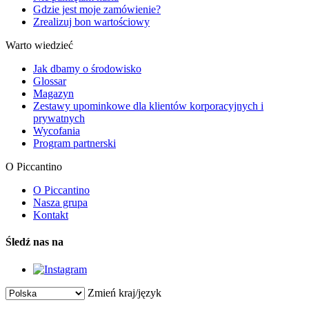
Gdzie jest moje zamówienie?
Zrealizuj bon wartościowy
Warto wiedzieć
Jak dbamy o środowisko
Glossar
Magazyn
Zestawy upominkowe dla klientów korporacyjnych i
prywatnych
Wycofania
Program partnerski
O Piccantino
O Piccantino
Nasza grupa
Kontakt
Śledź nas na
Zmień kraj/język