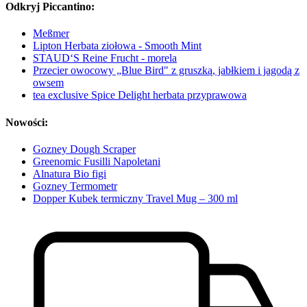
Odkryj Piccantino:
Meßmer
Lipton Herbata ziołowa - Smooth Mint
STAUD‘S Reine Frucht - morela
Przecier owocowy „Blue Bird" z gruszką, jabłkiem i jagodą z
owsem
tea exclusive Spice Delight herbata przyprawowa
Nowości:
Gozney Dough Scraper
Greenomic Fusilli Napoletani
Alnatura Bio figi
Gozney Termometr
Dopper Kubek termiczny Travel Mug – 300 ml