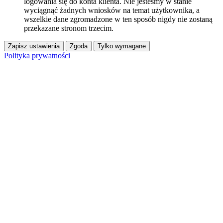
logowania się do konta klienta. Nie jesteśmy w stanie
wyciągnąć żadnych wniosków na temat użytkownika, a
wszelkie dane zgromadzone w ten sposób nigdy nie zostaną
przekazane stronom trzecim.
Zapisz ustawienia
Zgoda
Tylko wymagane
Polityka prywatności