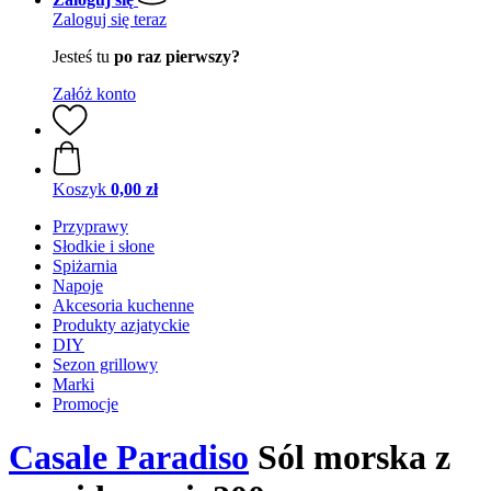
Zaloguj się teraz
Jesteś tu
po raz pierwszy?
Załóż konto
Koszyk
0,00 zł
Przyprawy
Słodkie i słone
Spiżarnia
Napoje
Akcesoria kuchenne
Produkty azjatyckie
DIY
Sezon grillowy
Marki
Promocje
Casale Paradiso
Sól morska z