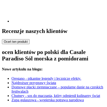
Recenzje naszych klientów
Oceń ten produkt
ocen klientów po polski dla Casale
Paradiso Sól morska z pomidorami
Nowe artykułu na blogu:
Oregano - pikantne legendy i lecznicze efekty.
Najdroższe przyprawy świata
Domowe placki ziemniaczane – popularne danie na czeskich
festiwalach
Chutney - sos do maczania, który odmienił kulinarny świat
Zupa gulaszowa - węgierska potrawa narodowa