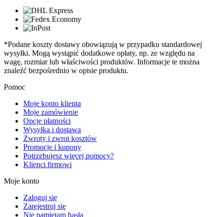
*Podane koszty dostawy obowiązują w przypadku standardowej
wysyłki. Mogą wystąpić dodatkowe opłaty, np. ze względu na
wagę, rozmiar lub właściwości produktów. Informacje te można
znaleźć bezpośrednio w opisie produktu.
Pomoc
Moje konto klienta
Moje zamówienie
Opcje płatności
Wysyłka i dostawa
Zwroty i zwrot kosztów
Promocje i kupony
Potrzebujesz więcej pomocy?
Klienci firmowi
Moje konto
Zaloguj się
Zarejestruj się
Nie pamiętam hasła