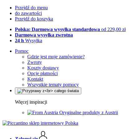
Przejdź do menu
do zawartości
Przejdź do koszyka
Polska: Darmowa wysyłka standardowa
od 229,00 zł
Darmowa wysyłka zwrotna
24 h
Wysyłka
Pomoc
Gdzie jest moje zamówienie?
Zwroty
Koszty dostawy
Opcje płatności
Kontakt
Wszystkie tematy pomocy
Więcej inspiracji
Oryginalne produkty z Austrii
Zaloguj się