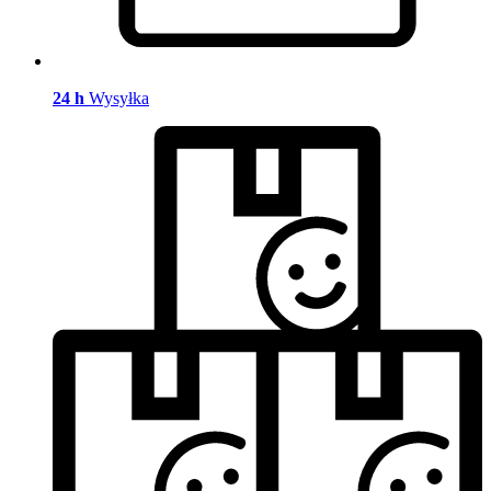
24 h
Wysyłka