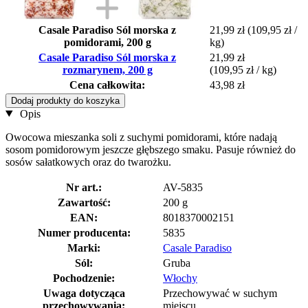
Casale Paradiso Sól morska z
21,99 zł
(109,95 zł /
pomidorami, 200 g
kg)
Casale Paradiso Sól morska z
21,99 zł
rozmarynem, 200 g
(109,95 zł / kg)
Cena całkowita:
43,98 zł
Dodaj produkty do koszyka
Opis
Owocowa mieszanka soli z suchymi pomidorami, które nadają
sosom pomidorowym jeszcze głębszego smaku. Pasuje również do
sosów sałatkowych oraz do twarożku.
Nr art.:
AV-5835
Zawartość:
200 g
EAN:
8018370002151
Numer producenta:
5835
Marki:
Casale Paradiso
Sól:
Gruba
Pochodzenie:
Włochy
Uwaga dotycząca
Przechowywać w suchym
przechowywania:
miejscu