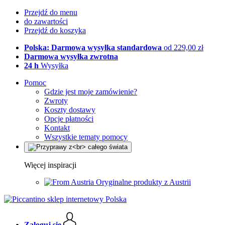
Przejdź do menu
do zawartości
Przejdź do koszyka
Polska: Darmowa wysyłka standardowa
od 229,00 zł
Darmowa wysyłka zwrotna
24 h
Wysyłka
Pomoc
Gdzie jest moje zamówienie?
Zwroty
Koszty dostawy
Opcje płatności
Kontakt
Wszystkie tematy pomocy
Więcej inspiracji
Oryginalne produkty z Austrii
Zaloguj się