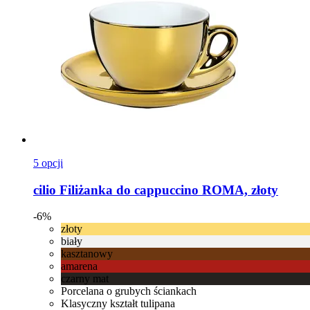
5 opcji
cilio
Filiżanka do cappuccino ROMA, złoty
-6%
złoty
biały
kasztanowy
amarena
czarny mat
Porcelana o grubych ściankach
Klasyczny kształt tulipana