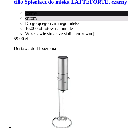
cilio
Spieniacz do mleka LATTEFORTE, czarny
czarny
chrom
Do gorącego i zimnego mleka
16.000 obrotów na minutę
W zestawie stojak ze stali nierdzewnej
59,00 zł
Dostawa do 11 sierpnia