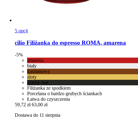
5 opcji
cilio
Filiżanka do espresso ROMA, amarena
-5%
amarena
biały
kasztanowy
złoty
czarny mat
Filiżanka ze spodkiem
Porcelana o bardzo grubych ściankach
Łatwa do czyszczenia
59,72 zł
63,00 zł
Dostawa do 11 sierpnia