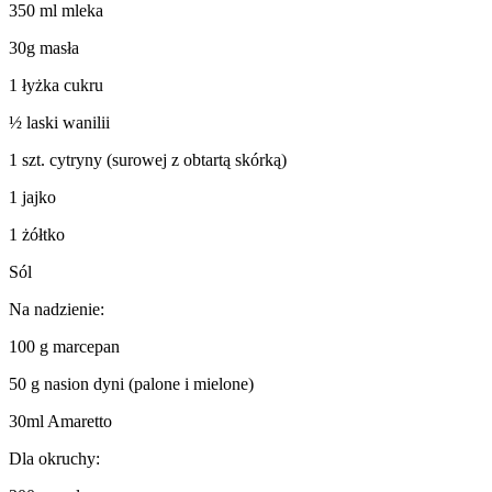
350 ml mleka
30g masła
1 łyżka cukru
½ laski wanilii
1 szt. cytryny (surowej z obtartą skórką)
1 jajko
1 żółtko
Sól
Na nadzienie:
100 g marcepan
50 g nasion dyni (palone i mielone)
30ml Amaretto
Dla okruchy: