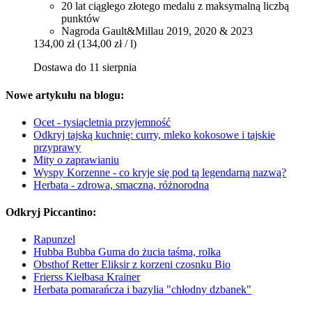
20 lat ciągłego złotego medalu z maksymalną liczbą
punktów
Nagroda Gault&Millau 2019, 2020 & 2023
134,00 zł
(134,00 zł / l)
Dostawa do 11 sierpnia
Nowe artykułu na blogu:
Ocet - tysiącletnia przyjemność
Odkryj tajską kuchnię: curry, mleko kokosowe i tajskie
przyprawy
Mity o zaprawianiu
Wyspy Korzenne - co kryje się pod tą legendarną nazwą?
Herbata - zdrowa, smaczna, różnorodna
Odkryj Piccantino:
Rapunzel
Hubba Bubba Guma do żucia taśma, rolka
Obsthof Retter Eliksir z korzeni czosnku Bio
Frierss Kiełbasa Krainer
Herbata pomarańcza i bazylia "chłodny dzbanek"