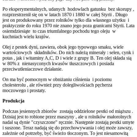
Po eksperymentalnych, udanych hodowlach gatunku bez skorupy ,
rozprzestrzenił się on w latach 1870 i 1880 w całej Styrii . Długo
jest on produkowany przez rolników tylko dla własnego użytku i
praktycznie do roku 1970 nie znano jego poza granicami Styrii. Lata
osiemdziesiąte to czas triumfalnego pochodu tego oleju w
kuchniach wielu krajów.
Olej z pestek dyni, zawiera, obok jego typowego smaku, wiele
wartościowych składników. Do nich należą minerały : selen, cynk i
potas , jak i witaminy A,C, D i wiele z grupy B. Ten olej składa sią
w 80% z nienasyconych kwasów tłuszczowych i posiada
przeciwutleniaczowe działanie.
On ma być pomocnym w obniżaniu ciśnienia i poziomu
cholesterolu , ale również przy dolegliwościach pęcherza
moczowego i prostaty.
Produkcja
Podczas jesiennych zbiorów zostają oddzielone pestki od miąższu .
Dzisiaj jest to robione przez maszyny , ale u rolników małorolnych
nadal są dynie "czyszczone" ręcznie. Następnie zostają pestki umyte
i suszone. Teraz nadają się do przechowywania i olej może zawszy,
zależnie od potrzeby, być świeżo tłoczonym. To jest niesamowitą