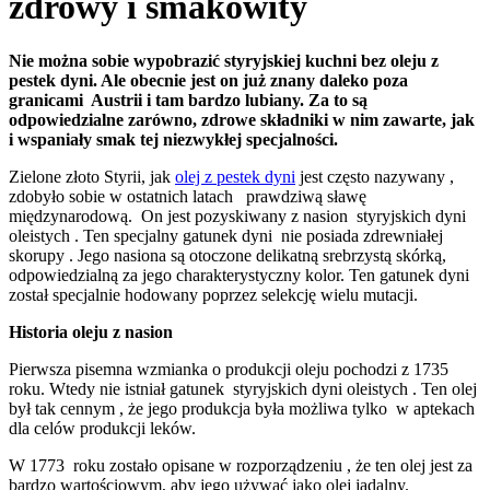
zdrowy i smakowity
Nie można sobie wypobrazić styryjskiej kuchni bez oleju z
pestek dyni. Ale obecnie jest on już znany daleko poza
granicami Austrii i tam bardzo lubiany. Za to są
odpowiedzialne zarówno, zdrowe składniki w nim zawarte, jak
i wspaniały smak tej niezwykłej specjalności.
Zielone złoto Styrii, jak
olej z pestek dyni
jest często nazywany ,
zdobyło sobie w ostatnich latach prawdziwą sławę
międzynarodową. On jest pozyskiwany z nasion styryjskich dyni
oleistych . Ten specjalny gatunek dyni nie posiada zdrewniałej
skorupy . Jego nasiona są otoczone delikatną srebrzystą skórką,
odpowiedzialną za jego charakterystyczny kolor. Ten gatunek dyni
został specjalnie hodowany poprzez selekcję wielu mutacji.
Historia oleju z nasion
Pierwsza pisemna wzmianka o produkcji oleju pochodzi z 1735
roku. Wtedy nie istniał gatunek styryjskich dyni oleistych . Ten olej
był tak cennym , że jego produkcja była możliwa tylko w aptekach
dla celów produkcji leków.
W 1773 roku zostało opisane w rozporządzeniu , że ten olej jest za
bardzo wartościowym, aby jego używać jako olej jadalny.