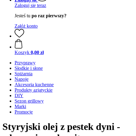
Zaloguj się teraz
Jesteś tu
po raz pierwszy?
Załóż konto
Koszyk
0,00 zł
Przyprawy
Słodkie i słone
Spiżarnia
Napoje
Akcesoria kuchenne
Produkty azjatyckie
DIY
Sezon grillowy
Marki
Promocje
Styryjski olej z pestek dyni -