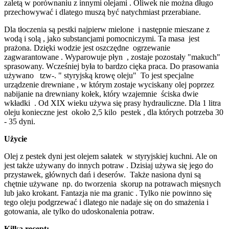
zaletą w porównaniu z innymi olejami . Oliwek nie można długo
przechowywać i dlatego muszą być natychmiast przerabiane.
Dla tłoczenia są pestki najpierw mielone i następnie mieszane z
wodą i solą , jako substancjami pomocniczymi. Ta masa jest
prażona. Dzięki wodzie jest oszczędne ogrzewanie
zagwarantowane . Wyparowuje płyn , zostaje pozostały "makuch"
sprasowany. Wcześniej była to bardzo cięka praca. Do prasowania
używano tzw-. " styryjską krowę oleju" To jest specjalne
urządzenie drewniane , w którym zostaje wyciskany olej poprzez
nabijanie na drewniany kołek, który wzajemnie ściska dwie
wkładki . Od XIX wieku używa się prasy hydrauliczne. Dla 1 litra
oleju konieczne jest około 2,5 kilo pestek , dla których potrzeba 30
- 35 dyni.
Użycie
Olej z pestek dyni jest olejem sałatek w styryjskiej kuchni. Ale on
jest także używany do innych potraw . Dzisiaj używa się jego do
przystawek, głównych dań i deserów. Także nasiona dyni są
chętnie używane np. do tworzenia skorup na potrawach mięsnych
lub jako krokant. Fantazja nie ma granic . Tylko nie powinno się
tego oleju podgrzewać i dlatego nie nadaje się on do smażenia i
gotowania, ale tylko do udoskonalenia potraw.
Kilka recept: