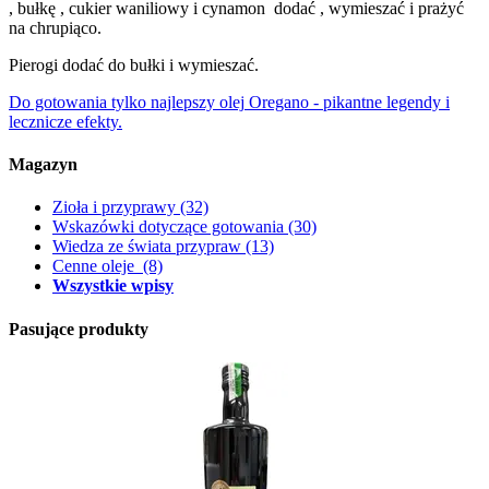
, bułkę , cukier waniliowy i cynamon dodać , wymieszać i prażyć
na chrupiąco.
Pierogi dodać do bułki i wymieszać.
Do gotowania tylko najlepszy olej
Oregano - pikantne legendy i
lecznicze efekty.
Magazyn
Zioła i przyprawy
(32)
Wskazówki dotyczące gotowania
(30)
Wiedza ze świata przypraw
(13)
Cenne oleje
(8)
Wszystkie wpisy
Pasujące produkty