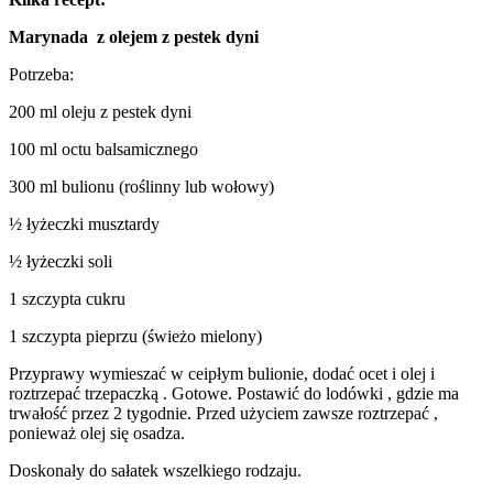
Marynada z olejem z pestek dyni
Potrzeba:
200 ml oleju z pestek dyni
100 ml octu balsamicznego
300 ml bulionu (roślinny lub wołowy)
½ łyżeczki musztardy
½ łyżeczki soli
1 szczypta cukru
1 szczypta pieprzu (świeżo mielony)
Przyprawy wymieszać w ceipłym bulionie, dodać ocet i olej i
roztrzepać trzepaczką . Gotowe. Postawić do lodówki , gdzie ma
trwałość przez 2 tygodnie. Przed użyciem zawsze roztrzepać ,
ponieważ olej się osadza.
Doskonały do ​​sałatek wszelkiego rodzaju.