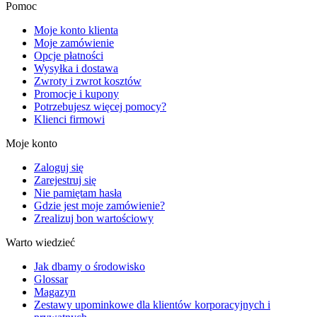
Pomoc
Moje konto klienta
Moje zamówienie
Opcje płatności
Wysyłka i dostawa
Zwroty i zwrot kosztów
Promocje i kupony
Potrzebujesz więcej pomocy?
Klienci firmowi
Moje konto
Zaloguj się
Zarejestruj się
Nie pamiętam hasła
Gdzie jest moje zamówienie?
Zrealizuj bon wartościowy
Warto wiedzieć
Jak dbamy o środowisko
Glossar
Magazyn
Zestawy upominkowe dla klientów korporacyjnych i