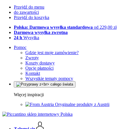
Przejdź do menu
do zawartości
Przejdź do koszyka
Polska: Darmowa wysyłka standardowa
od 229,00 zł
Darmowa wysyłka zwrotna
24 h
Wysyłka
Pomoc
Gdzie jest moje zamówienie?
Zwroty
Koszty dostawy
Opcje płatności
Kontakt
Wszystkie tematy pomocy
Więcej inspiracji
Oryginalne produkty z Austrii
Zaloguj się