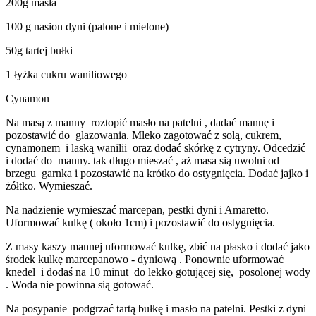
200g masła
100 g nasion dyni (palone i mielone)
50g tartej bułki
1 łyżka cukru waniliowego
Cynamon
Na masą z manny roztopić masło na patelni , dadać mannę i
pozostawić do glazowania. Mleko zagotować z solą, cukrem,
cynamonem i laską wanilii oraz dodać skórkę z cytryny. Odcedzić
i dodać do manny. tak długo mieszać , aż masa sią uwolni od
brzegu garnka i pozostawić na krótko do ostygnięcia. Dodać jajko i
żółtko. Wymieszać.
Na nadzienie wymieszać marcepan, pestki dyni i Amaretto.
Uformować kulkę ( około 1cm) i pozostawić do ostygnięcia.
Z masy kaszy mannej uformować kulkę, zbić na płasko i dodać jako
środek kulkę marcepanowo - dyniową . Ponownie uformować
knedel i dodaś na 10 minut do lekko gotującej się, posolonej wody
. Woda nie powinna sią gotować.
Na posypanie podgrzać tartą bułkę i masło na patelni. Pestki z dyni