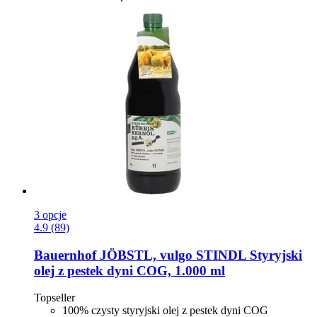
3 opcje
4.9 (89)
Bauernhof JÖBSTL, vulgo STINDL
Styryjski
olej z pestek dyni COG, 1.000 ml
Topseller
100% czysty styryjski olej z pestek dyni COG