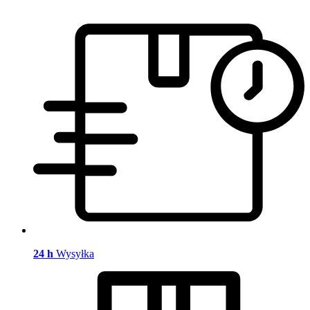
24 h
Wysyłka