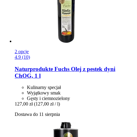
2 opcje
4.9 (10)
Naturprodukte Fuchs
Olej z pestek dyni
ChOG, 1 l
Kulinarny specjał
Wyjątkowy smak
Gęsty i ciemnozielony
127,00 zł
(127,00 zł / l)
Dostawa do 11 sierpnia