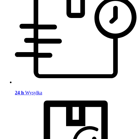
24 h
Wysyłka