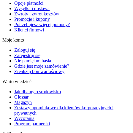
Opcje płatności
Wysyłka i dostawa
Zwroty i zwrot kosztów
Promocje i kupony
Potrzebujesz więcej pomocy?
Klienci firmowi
Moje konto
Zaloguj się
Zarejestruj się
Nie pamiętam hasła
Gdzie jest moje zamówienie?
Zrealizuj bon wartościowy
Warto wiedzieć
Jak dbamy o środowisko
Glossar
Magazyn
Zestawy upominkowe dla klientów korporacyjnych i
prywatnych
Wycofania
Program partnerski