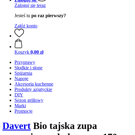
Zaloguj się teraz
Jesteś tu
po raz pierwszy?
Załóż konto
Koszyk
0,00 zł
Przyprawy
Słodkie i słone
Spiżarnia
Napoje
Akcesoria kuchenne
Produkty azjatyckie
DIY
Sezon grillowy
Marki
Promocje
Davert
Bio tajska zupa