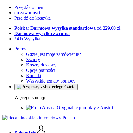
Przejdź do menu
do zawartości
Przejdź do koszyka
Polska: Darmowa wysyłka standardowa
od 229,00 zł
Darmowa wysyłka zwrotna
24 h
Wysyłka
Pomoc
Gdzie jest moje zamówienie?
Zwroty
Koszty dostawy
Opcje płatności
Kontakt
Wszystkie tematy pomocy
Więcej inspiracji
Oryginalne produkty z Austrii
Zaloguj się