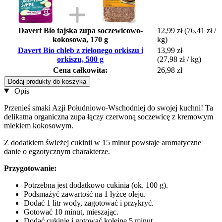
Davert Bio tajska zupa soczewicowo-
12,99 zł
(76,41 zł /
kokosowa, 170 g
kg)
Davert Bio chleb z zielonego orkiszu i
13,99 zł
orkiszu, 500 g
(27,98 zł / kg)
Cena całkowita:
26,98 zł
Dodaj produkty do koszyka
Opis
Przenieś smaki Azji Południowo-Wschodniej do swojej kuchni! Ta
delikatna organiczna zupa łączy czerwoną soczewicę z kremowym
mlekiem kokosowym.
Z dodatkiem świeżej cukinii w 15 minut powstaje aromatyczne
danie o egzotycznym charakterze.
Przygotowanie:
Potrzebna jest dodatkowo cukinia (ok. 100 g).
Podsmażyć zawartość na 1 łyżce oleju.
Dodać 1 litr wody, zagotować i przykryć.
Gotować 10 minut, mieszając.
Dodać cukinię i gotować kolejne 5 minut.