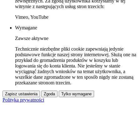
zewnętrznych. Za zgodą użytkownika korzystamy w tej
witrynie z następujących usług stron trzecich:
Vimeo, YouTube
Wymagane
Zawsze aktywne
Technicznie niezbędne pliki cookie zapewniają jedynie
podstawowe funkcje naszej strony internetowej. Służą one na
przykład do gromadzenia produktów w koszyku lub
logowania się do konta klienta. Nie jesteśmy w stanie
wyciągnąć żadnych wniosków na temat użytkownika, a
wszelkie dane zgromadzone w ten sposób nigdy nie zostaną
przekazane stronom trzecim.
Zapisz ustawienia
Zgoda
Tylko wymagane
Polityka prywatności