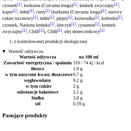
[1]
[1]
[1]
czosnek
, kurkuma (Curcuma longa)
, kminek zwyczajny
,
[1]
[1]
[1]
[1]
koper
, imbir
, curry
(kurkuma (Curcuma longa)
, surowy
[1]
[1]
[1]
[1]
[1]
cukier trzcinowy
, imbir
, pieprz
, kozieradka
, kolendra
,
[1]
[1]
[1]
czosnek, Nasiona kminku
, lubczyk
, cynamon
, kminek
[1]
[1]
[1]
[1]
zwyczajny
, Chilli
), Chilli
, olej słonecznikowy
z kontrolowanej produkcji ekologicznej
Wartość odżywcza
Wartość odżywcza
na 100 ml
Zawartość energetyczna / spalania
310 / 74 kj / kcal
tłuszcz
1,9 g
w tym nasycone kwasy tłuszczowe
0,7 g
węglowodany
9,2 g
w tym cukier
2 g
substancje balastowe
2,1 g
białko
3,8 g
sól
0,59 g
Pasujące produkty