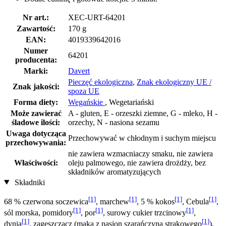
Nr art.:
XEC-URT-64201
Zawartość:
170 g
EAN:
4019339642016
Numer
64201
producenta:
Marki:
Davert
Pieczęć ekologiczna
,
Znak ekologiczny UE /
Znak jakości:
spoza UE
Forma diety:
Wegańskie
, Wegetariański
Może zawierać
A - gluten, E - orzeszki ziemne, G - mleko, H -
śladowe ilości:
orzechy, N - nasiona sezamu
Uwaga dotycząca
Przechowywać w chłodnym i suchym miejscu
przechowywania:
nie zawiera wzmacniaczy smaku, nie zawiera
Właściwości:
oleju palmowego, nie zawiera drożdży, bez
składników aromatyzujących
Składniki
[1]
[1]
[1]
[1]
68 % czerwona soczewica
, marchew
, 5 % kokos
, Cebula
,
[1]
[1]
[1]
sól morska, pomidory
, por
, surowy cukier trzcinowy
,
[1]
[1]
dynia
, zagęszczacz (mąka z nasion szarańczyna strąkowego
),