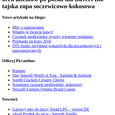
tajska zupa soczewicowo-kokosowa
Nowe artykułu na blogu:
Mity o zaprawianiu
Witamy w świecie kawy!
Czosnek niedźwiedzi: pyszny wiosenny posłaniec
Przękaski na Euro 2016
DIY-Sushi: przydatne wskazówki dla początkujących i
zaawansowanych
Odkryj Piccantino:
Rummo
Stay Spiced! World of Asia - Sashimi & Seafood
Soletti Crackets Creamy Cheese
Sonnentor czosnek niedźwiedzi, pokrojony
Nescafé Farmers Origins Brazil Lungo
Nowości:
Gazowy piec do pizzy Tread LPG – wersja DE
yfood Posiłek do picia - Smooth Vanilla