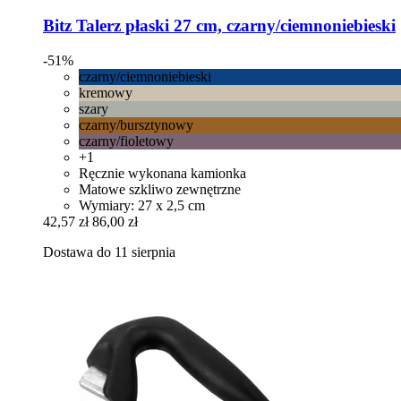
Bitz
Talerz płaski 27 cm, czarny/ciemnoniebieski
-51%
czarny/ciemnoniebieski
kremowy
szary
czarny/bursztynowy
czarny/fioletowy
+1
Ręcznie wykonana kamionka
Matowe szkliwo zewnętrzne
Wymiary: 27 x 2,5 cm
42,57 zł
86,00 zł
Dostawa do 11 sierpnia