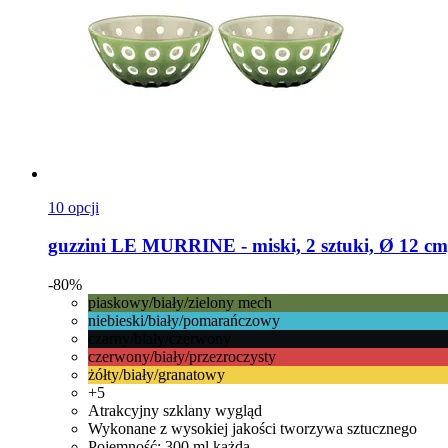
10 opcji
guzzini
LE MURRINE -​ miski, 2 sztuki, Ø 12 cm,
-80%
piaskowy/biały/zielony mech
niebieski/biały/pomarańczowy
czarny/biały/czerwony
czerwony/biały/przezroczysty
żółty/biały/granatowy
+5
Atrakcyjny szklany wygląd
Wykonane z wysokiej jakości tworzywa sztucznego
Pojemność: 300 ml każda