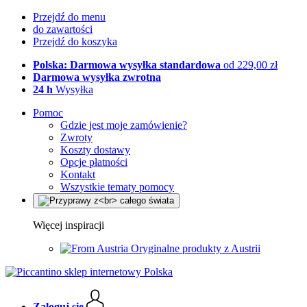
Przejdź do menu
do zawartości
Przejdź do koszyka
Polska: Darmowa wysyłka standardowa
od 229,00 zł
Darmowa wysyłka zwrotna
24 h
Wysyłka
Pomoc
Gdzie jest moje zamówienie?
Zwroty
Koszty dostawy
Opcje płatności
Kontakt
Wszystkie tematy pomocy
Więcej inspiracji
Oryginalne produkty z Austrii
Zaloguj się