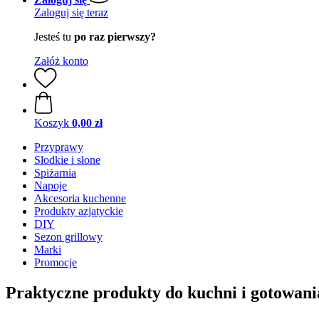
Zaloguj się teraz
Jesteś tu
po raz pierwszy?
Załóż konto
Koszyk
0,00 zł
Przyprawy
Słodkie i słone
Spiżarnia
Napoje
Akcesoria kuchenne
Produkty azjatyckie
DIY
Sezon grillowy
Marki
Promocje
Praktyczne produkty do kuchni i gotowani