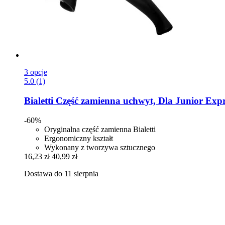
3 opcje
5.0 (1)
Bialetti
Część zamienna uchwyt, Dla Junior Expre
-60%
Oryginalna część zamienna Bialetti
Ergonomiczny kształt
Wykonany z tworzywa sztucznego
16,23 zł
40,99 zł
Dostawa do 11 sierpnia