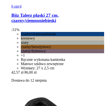
6 opcji
Bitz
Talerz płaski 27 cm,
czarny/ciemnoniebieski
-51%
czarny/ciemnoniebieski
kremowy
szary
czarny/bursztynowy
czarny/fioletowy
+1
Ręcznie wykonana kamionka
Matowe szkliwo zewnętrzne
Wymiary: 27 x 2,5 cm
42,57 zł
86,00 zł
Dostawa do 12 sierpnia