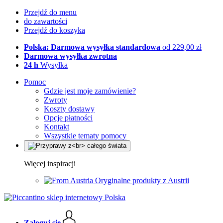
Przejdź do menu
do zawartości
Przejdź do koszyka
Polska: Darmowa wysyłka standardowa
od 229,00 zł
Darmowa wysyłka zwrotna
24 h
Wysyłka
Pomoc
Gdzie jest moje zamówienie?
Zwroty
Koszty dostawy
Opcje płatności
Kontakt
Wszystkie tematy pomocy
Więcej inspiracji
Oryginalne produkty z Austrii
Zaloguj się