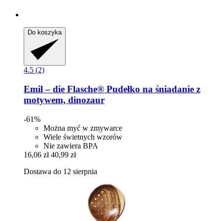
Do koszyka
4.5 (2)
Emil – die Flasche®
Pudełko na śniadanie z
motywem, dinozaur
-61%
Można myć w zmywarce
Wiele świetnych wzorów
Nie zawiera BPA
16,06 zł
40,99 zł
Dostawa do 12 sierpnia