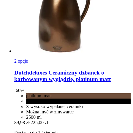
2 opcje
Dutchdeluxes
Ceramiczny dzbanek o
karbowanym wyglądzie, platinum matt
-60%
platinum matt
Black matt
Z wysoko wypalanej ceramiki
Można myć w zmywarce
2500 ml
89,98 zł
225,00 zł
Dostawa do 12 sierpnia