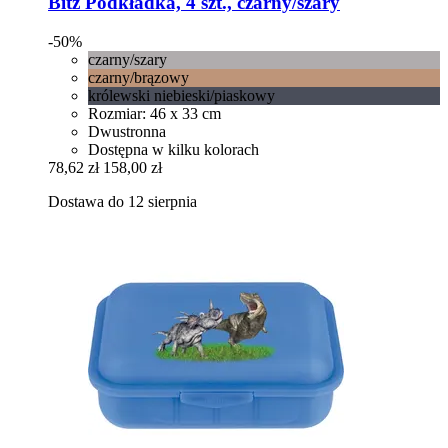
Bitz
Podkładka, 4 szt., czarny/szary
-50%
czarny/szary
czarny/brązowy
królewski niebieski/piaskowy
Rozmiar: 46 x 33 cm
Dwustronna
Dostępna w kilku kolorach
78,62 zł
158,00 zł
Dostawa do 12 sierpnia