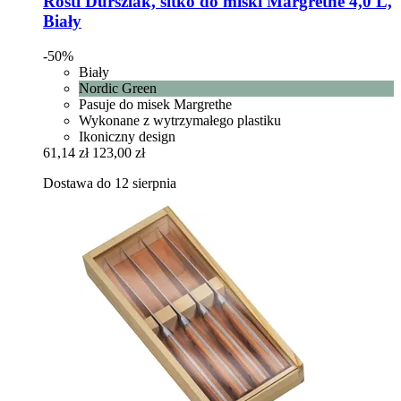
Rosti
Durszlak, sitko do miski Margrethe 4,0 L,
Biały
-50%
Biały
Nordic Green
Pasuje do misek Margrethe
Wykonane z wytrzymałego plastiku
Ikoniczny design
61,14 zł
123,00 zł
Dostawa do 12 sierpnia