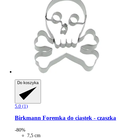
Do koszyka
5.0 (1)
Birkmann
Foremka do ciastek -​ czaszka
-80%
7,5 cm