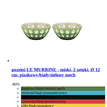
guzzini
LE MURRINE -​ miski, 2 sztuki, Ø 12
cm, piaskowy/biały/zielony mech
-80%
piaskowy/biały/zielony mech
niebieski/biały/pomarańczowy
czarny/biały/czerwony
czerwony/biały/przezroczysty
żółty/biały/granatowy