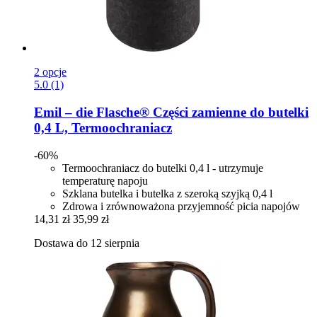
2 opcje
5.0 (1)
Emil – die Flasche®
Części zamienne do butelki
0,4 L, Termoochraniacz
-60%
Termoochraniacz do butelki 0,4 l - utrzymuje
temperaturę napoju
Szklana butelka i butelka z szeroką szyjką 0,4 l
Zdrowa i zrównoważona przyjemność picia napojów
14,31 zł
35,99 zł
Dostawa do 12 sierpnia