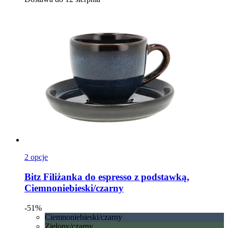
2 opcje
Bitz
Filiżanka do espresso z podstawką,
Ciemnoniebieski/czarny
-51%
Ciemnoniebieski/czarny
Zielony/czarny