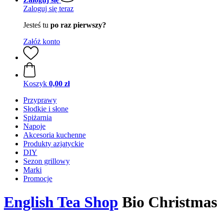
Zaloguj się teraz
Jesteś tu
po raz pierwszy?
Załóż konto
Koszyk
0,00 zł
Przyprawy
Słodkie i słone
Spiżarnia
Napoje
Akcesoria kuchenne
Produkty azjatyckie
DIY
Sezon grillowy
Marki
Promocje
English Tea Shop
Bio Christmas 