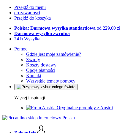
Przejdź do menu
do zawartości
Przejdź do koszyka
Polska: Darmowa wysyłka standardowa
od 229,00 zł
Darmowa wysyłka zwrotna
24 h
Wysyłka
Pomoc
Gdzie jest moje zamówienie?
Zwroty
Koszty dostawy
Opcje płatności
Kontakt
Wszystkie tematy pomocy
Więcej inspiracji
Oryginalne produkty z Austrii
Zaloguj się