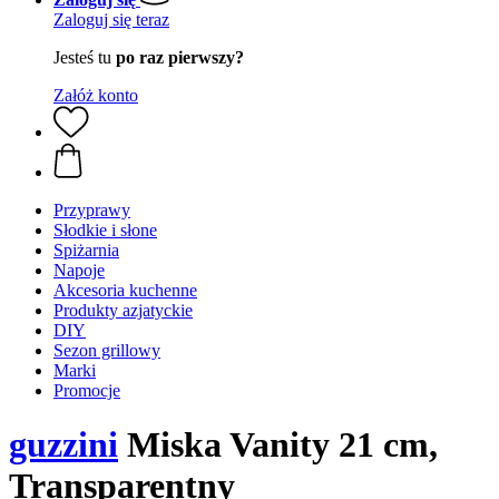
Zaloguj się teraz
Jesteś tu
po raz pierwszy?
Załóż konto
Przyprawy
Słodkie i słone
Spiżarnia
Napoje
Akcesoria kuchenne
Produkty azjatyckie
DIY
Sezon grillowy
Marki
Promocje
guzzini
Miska Vanity 21 cm,
Transparentny