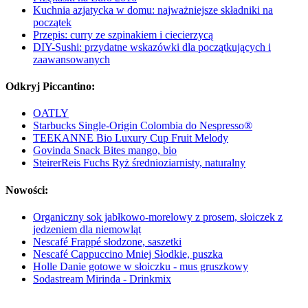
Kuchnia azjatycka w domu: najważniejsze składniki na
początek
Przepis: curry ze szpinakiem i ciecierzycą
DIY-Sushi: przydatne wskazówki dla początkujących i
zaawansowanych
Odkryj Piccantino:
OATLY
Starbucks Single-Origin Colombia do Nespresso®
TEEKANNE Bio Luxury Cup Fruit Melody
Govinda Snack Bites mango, bio
SteirerReis Fuchs Ryż średnioziarnisty, naturalny
Nowości:
Organiczny sok jabłkowo-morelowy z prosem, słoiczek z
jedzeniem dla niemowląt
Nescafé Frappé słodzone, saszetki
Nescafé Cappuccino Mniej Słodkie, puszka
Holle Danie gotowe w słoiczku - mus gruszkowy
Sodastream Mirinda - Drinkmix