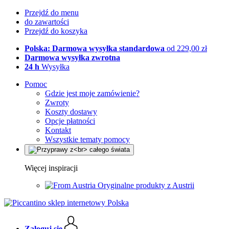
Przejdź do menu
do zawartości
Przejdź do koszyka
Polska: Darmowa wysyłka standardowa
od 229,00 zł
Darmowa wysyłka zwrotna
24 h
Wysyłka
Pomoc
Gdzie jest moje zamówienie?
Zwroty
Koszty dostawy
Opcje płatności
Kontakt
Wszystkie tematy pomocy
Więcej inspiracji
Oryginalne produkty z Austrii
Zaloguj się