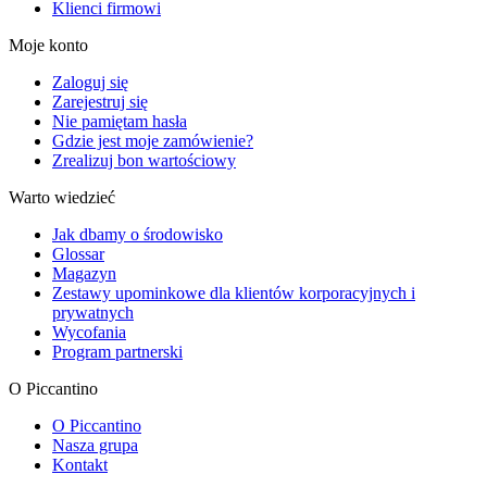
Klienci firmowi
Moje konto
Zaloguj się
Zarejestruj się
Nie pamiętam hasła
Gdzie jest moje zamówienie?
Zrealizuj bon wartościowy
Warto wiedzieć
Jak dbamy o środowisko
Glossar
Magazyn
Zestawy upominkowe dla klientów korporacyjnych i
prywatnych
Wycofania
Program partnerski
O Piccantino
O Piccantino
Nasza grupa
Kontakt