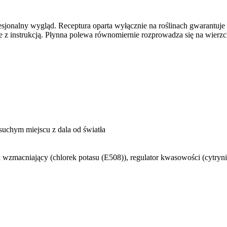
sjonalny wygląd. Receptura oparta wyłącznie na roślinach gwarantuje 
ie z instrukcją. Płynna polewa równomiernie rozprowadza się na wierz
chym miejscu z dala od światła
ek wzmacniający (chlorek potasu (E508)), regulator kwasowości (cytry