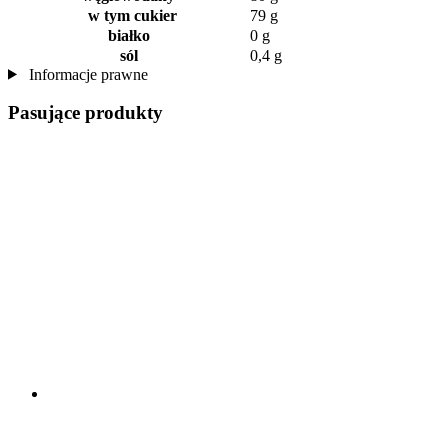
w tym cukier
79 g
białko
0 g
sól
0,4 g
Informacje prawne
Pasujące produkty