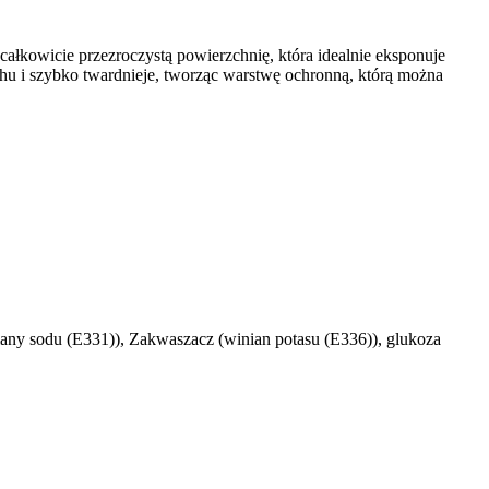
całkowicie przezroczystą powierzchnię, która idealnie eksponuje
chu i szybko twardnieje, tworząc warstwę ochronną, którą można
niany sodu (E331)), Zakwaszacz (winian potasu (E336)), glukoza