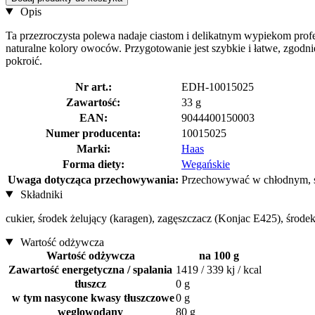
Opis
Ta przezroczysta polewa nadaje ciastom i delikatnym wypiekom profe
naturalne kolory owoców. Przygotowanie jest szybkie i łatwe, zgodn
pokroić.
Nr art.:
EDH-10015025
Zawartość:
33 g
EAN:
9044400150003
Numer producenta:
10015025
Marki:
Haas
Forma diety:
Wegańskie
Uwaga dotycząca przechowywania:
Przechowywać w chłodnym, su
Składniki
cukier, środek żelujący (karagen), zagęszczacz (Konjac E425), środ
Wartość odżywcza
Wartość odżywcza
na 100 g
Zawartość energetyczna / spalania
1419 / 339 kj / kcal
tłuszcz
0 g
w tym nasycone kwasy tłuszczowe
0 g
węglowodany
80 g