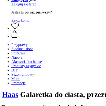
Zaloguj się teraz
Jesteś tu
po raz pierwszy?
Załóż konto
Przyprawy
Słodkie i słone
Spiżarnia
Napoje
Akcesoria kuchenne
Produkty azjatyckie
DIY
Sezon grillowy
Marki
Promocje
Haas
Galaretka do ciasta, przezr