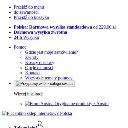
Przejdź do menu
do zawartości
Przejdź do koszyka
Polska: Darmowa wysyłka standardowa
od 229,00 zł
Darmowa wysyłka zwrotna
24 h
Wysyłka
Pomoc
Gdzie jest moje zamówienie?
Zwroty
Koszty dostawy
Opcje płatności
Kontakt
Wszystkie tematy pomocy
Więcej inspiracji
Oryginalne produkty z Austrii
Zaloguj się