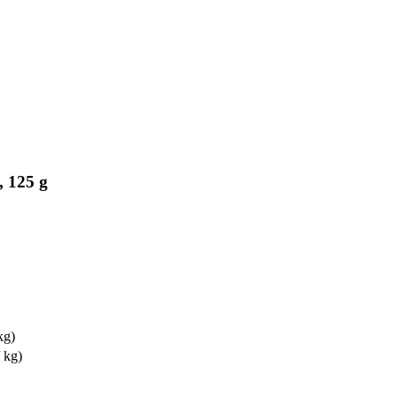
, 125 g
kg)
/ kg)