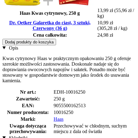
13,99 zł
(55,96 zł /
Haas Kwas cytrynowy, 250 g
kg)
Dr. Oetker Galaretka do ciast, 3 sztuki,
10,99 zł
Czerwony (36 g)
(305,28 zł / kg)
Cena całkowita:
24,98 zł
Dodaj produkty do koszyka
Opis
Kwas cytrynowy Haas w praktycznym opakowaniu 250 g oferuje
szerokie możliwości zastosowania. Doskonale nadaje się do
doprawiania owocowych napojów i sałatek. Ponadto może być
stosowany w gospodarstwie domowym jako środek do usuwania
kamienia.
Nr art.:
EDH-10016250
Zawartość:
250 g
EAN:
9055500162513
Numer producenta:
10016250
Marki:
Haas
Uwaga dotycząca
Przechowywać w chłodnym, suchym
przechowywania:
miejscu z dala od światła
Składniki