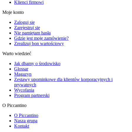
Klienci firmowi
Moje konto
Zaloguj się
Zarejestruj się
Nie pamiętam hasła
Gdzie jest moje zamówienie?
Zrealizuj bon wartościowy
Warto wiedzieć
Jak dbamy o środowisko
Glossar
Magazyn
Zestawy upominkowe dla klientów korporacyjnych i
prywatnych
Wycofania
Program partnerski
O Piccantino
O Piccantino
Nasza grupa
Kontakt