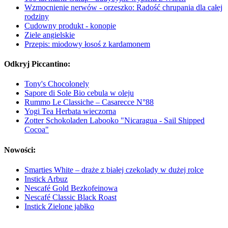
Wzmocnienie nerwów - orzeszko: Radość chrupania dla całej
rodziny
Cudowny produkt - konopie
Ziele angielskie
Przepis: miodowy łosoś z kardamonem
Odkryj Piccantino:
Tony's Chocolonely
Sapore di Sole Bio cebula w oleju
Rummo Le Classiche – Casarecce N°88
Yogi Tea Herbata wieczorna
Zotter Schokoladen Labooko "Nicaragua - Sail Shipped
Cocoa"
Nowości:
Smarties White – draże z białej czekolady w dużej rolce
Instick Arbuz
Nescafé Gold Bezkofeinowa
Nescafé Classic Black Roast
Instick Zielone jabłko