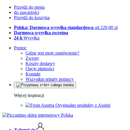
Przejdź do menu
do zawartości
Przejdź do koszyka
Polska: Darmowa wysyłka standardowa
od 229,00 zł
Darmowa wysyłka zwrotna
24 h
Wysyłka
Pomoc
Gdzie jest moje zamówienie?
Zwroty
Koszty dostawy
Opcje płatności
Kontakt
Wszystkie tematy pomocy
Więcej inspiracji
Oryginalne produkty z Austrii
Zaloguj się