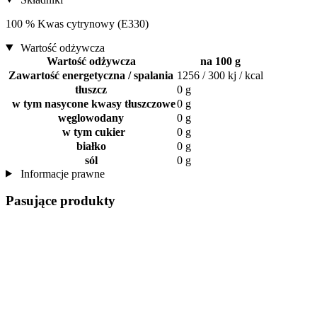
100 % Kwas cytrynowy (E330)
Wartość odżywcza
Wartość odżywcza
na 100 g
Zawartość energetyczna / spalania
1256 / 300 kj / kcal
tłuszcz
0 g
w tym nasycone kwasy tłuszczowe
0 g
węglowodany
0 g
w tym cukier
0 g
białko
0 g
sól
0 g
Informacje prawne
Pasujące produkty