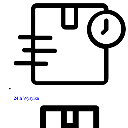
24 h
Wysyłka