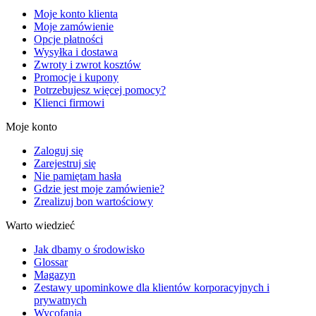
Moje konto klienta
Moje zamówienie
Opcje płatności
Wysyłka i dostawa
Zwroty i zwrot kosztów
Promocje i kupony
Potrzebujesz więcej pomocy?
Klienci firmowi
Moje konto
Zaloguj się
Zarejestruj się
Nie pamiętam hasła
Gdzie jest moje zamówienie?
Zrealizuj bon wartościowy
Warto wiedzieć
Jak dbamy o środowisko
Glossar
Magazyn
Zestawy upominkowe dla klientów korporacyjnych i
prywatnych
Wycofania