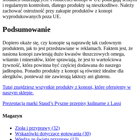
i regularnym kontrolom, dlatego produkty są nieszkodliwe. Należy
zachować ostrożność przy zakupie produktów z konopi
wyprodukowanych poza UE.
Podsumowanie
Dopiero okaże się, czy konopie są naprawdę tak cudownym
produktem, jak to jest przedstawiane w reklamach. Faktem jest, że
nasiona konopi zawierają dużo kwasów tłuszczowych omega,
witamin i minerałów, które sprawiają, że jest to wartościowa
żywność, która powinna być częściej dodawana do naszego
jadłospisu. Ponadto produkty z konopi są również idealne dla
alergików, ponieważ nie zawierają laktozy ani glutenu.
Tutaj znajdziesz wszystkie produkty z konopi, które oferujemy w
naszym sklepie.
Prezentacja marki Staud’s
Pyszne przepisy kulinarne z Lassi
Magazyn
Zioła i przyprawy
(32)
Wskazówki dotyczące gotowania
(30)
Wiedza ze świata przypraw
(13)