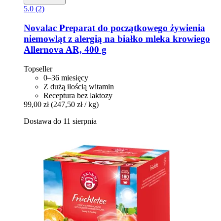
5.0 (2)
Novalac
Preparat do początkowego żywienia
niemowląt z alergią na białko mleka krowiego
Allernova AR, 400 g
Topseller
0–36 miesięcy
Z dużą ilością witamin
Receptura bez laktozy
99,00 zł
(247,50 zł / kg)
Dostawa do 11 sierpnia