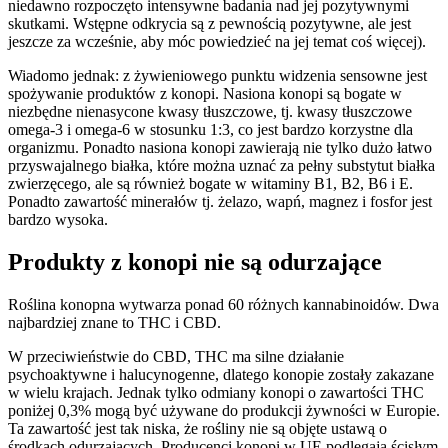
niedawno rozpoczęto intensywne badania nad jej pozytywnymi
skutkami. Wstępne odkrycia są z pewnością pozytywne, ale jest
jeszcze za wcześnie, aby móc powiedzieć na jej temat coś więcej).
Wiadomo jednak: z żywieniowego punktu widzenia sensowne jest
spożywanie produktów z konopi. Nasiona konopi są bogate w
niezbędne nienasycone kwasy tłuszczowe, tj. kwasy tłuszczowe
omega-3 i omega-6 w stosunku 1:3, co jest bardzo korzystne dla
organizmu. Ponadto nasiona konopi zawierają nie tylko dużo łatwo
przyswajalnego białka, które można uznać za pełny substytut białka
zwierzęcego, ale są również bogate w witaminy B1, B2, B6 i E.
Ponadto zawartość minerałów tj. żelazo, wapń, magnez i fosfor jest
bardzo wysoka.
Produkty z konopi nie są odurzające
Roślina konopna wytwarza ponad 60 różnych kannabinoidów. Dwa
najbardziej znane to THC i CBD.
W przeciwieństwie do CBD, THC ma silne działanie
psychoaktywne i halucynogenne, dlatego konopie zostały zakazane
w wielu krajach. Jednak tylko odmiany konopi o zawartości THC
poniżej 0,3% mogą być używane do produkcji żywności w Europie.
Ta zawartość jest tak niska, że rośliny nie są objęte ustawą o
środkach odurzających. Producenci konopi w UE podlegają ścisłym