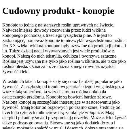
Cudowny produkt - konopie
Konopie to jedna z najstarszych roślin uprawnych na świecie.
Najwcześniejsze dowody stosowania przez ludzi włókna
konopnego pochodzą z trzeciego tysiąclecia p.ne. Nie jest to
zaskakujące, ponieważ konopie to niezwykle wszechstronna roślina.
Do XX wieku włókna konopne były używane do produkcji płótna i
lin. Także dzisiaj nadal wytwarzanych jest wiele produktów z
konopi. Należą do nich tekstylia, celuloza i tworzywa sztuczne.
Roślina jest używana nie tylko jako roślina włóknista, ale także jako
roślina oleista. Oznacza to, że można z niego również uzyskać
żywność i leki.
W ostatnich latach konopie stały się coraz bardziej popularne jako
żywność. Zaczęło się od trendu wegetariańskiego i wegańskiego, a
wraz z falą superfood, ta wszechstronna roślina dokonała
ostatecznego przełomu. Konopie są bowiem bardzo zdrowe.
Nasiona konopi są szczególnie interesujące w zastosowaniu jako
żywność. Mają kolor od brązowych po czarno-szare, średnicę od
trzech do czterech milimetrów i są zamknięte w łupince. Mają
cierpki i pikantny smak i przypominają orzechy. Możesz ich używać
także podczas gotowania. Stosowane są jako dodatek do zup i
sałatek, można je znaleźć w musli i deserach, dobrze prezentują się