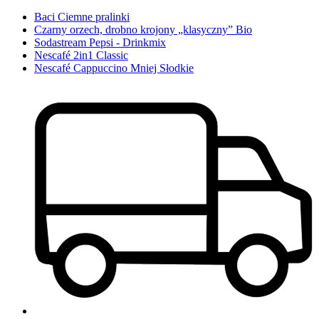
Baci Ciemne pralinki
Czarny orzech, drobno krojony „klasyczny” Bio
Sodastream Pepsi - Drinkmix
Nescafé 2in1 Classic
Nescafé Cappuccino Mniej Słodkie