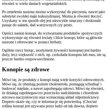
również w wielu daniach wegetariańskich.
Po zmieleniu nasiona można wykorzystać do pieczenia, nawet jako
substytut zwykłej mąki kukurydzianej. Można je również tłoczyć.
Uzyskany w ten sposób olej jest niezwykle smaczny i doskonale
pasuje do sałatek, dań warzywnych czy pesto.
Oprócz nasion konopi, do wytwarzania produktów spożywczych
wykorzystuje się również kwiaty i liście konopi, które są głównie
suszone i oferowane w postaci herbaty.
Ogólnie rzecz biorąc, asortyment żywności konopnej jest bardzo
duży, lecz większość z nich, np. czekolada konopna lub mus, nie są
jeszcze bardzo rozpowszechnione.
Konopie są zdrowe
Mówi się, że produkty z konopi mają wiele korzyści zdrowotnych.
Mówi się, że obniżają poziom cholesterolu, pomagają schudnąć i
budować mięśnie, a nawet zapobiegają rakowi. Mówi się również,
że działają zapobiegawczo przeciwko nadciśnieniu i chorobom
sercowo-naczyniowym oraz wzmacniają układ odpornościowy.
Dopiero okaże się, czy te informacje się potwierdzą. (Chociaż
roślina konopi jest używana przez ludzi od tak dawna, dopiero