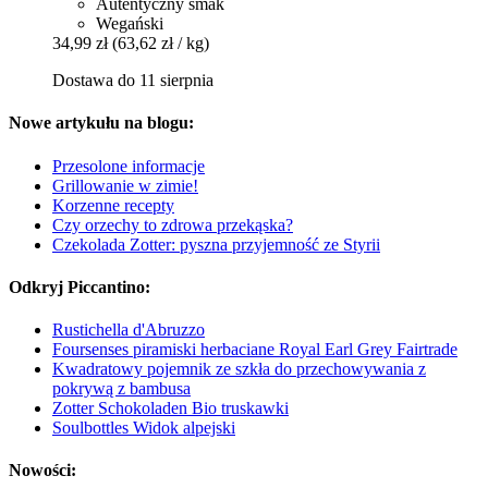
Autentyczny smak
Wegański
34,99 zł
(63,62 zł / kg)
Dostawa do 11 sierpnia
Nowe artykułu na blogu:
Przesolone informacje
Grillowanie w zimie!
Korzenne recepty
Czy orzechy to zdrowa przekąska?
Czekolada Zotter: pyszna przyjemność ze Styrii
Odkryj Piccantino:
Rustichella d'Abruzzo
Foursenses piramiski herbaciane Royal Earl Grey Fairtrade
Kwadratowy pojemnik ze szkła do przechowywania z
pokrywą z bambusa
Zotter Schokoladen Bio truskawki
Soulbottles Widok alpejski
Nowości: