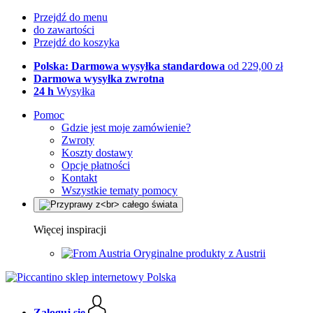
Przejdź do menu
do zawartości
Przejdź do koszyka
Polska: Darmowa wysyłka standardowa
od 229,00 zł
Darmowa wysyłka zwrotna
24 h
Wysyłka
Pomoc
Gdzie jest moje zamówienie?
Zwroty
Koszty dostawy
Opcje płatności
Kontakt
Wszystkie tematy pomocy
Więcej inspiracji
Oryginalne produkty z Austrii
Zaloguj się