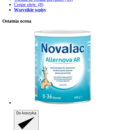
Cenne oleje
(8)
Wszystkie wpisy
Ostatnia ocena
Do koszyka