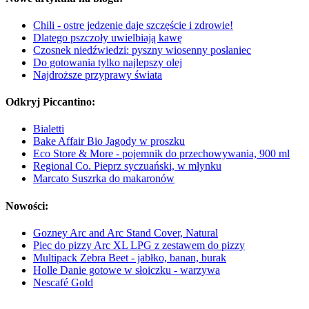
Chili - ostre jedzenie daje szczęście i zdrowie!
Dlatego pszczoły uwielbiają kawę
Czosnek niedźwiedzi: pyszny wiosenny posłaniec
Do gotowania tylko najlepszy olej
Najdroższe przyprawy świata
Odkryj Piccantino:
Bialetti
Bake Affair Bio Jagody w proszku
Eco Store & More - pojemnik do przechowywania, 900 ml
Regional Co. Pieprz syczuański, w młynku
Marcato Suszrka do makaronów
Nowości:
Gozney Arc and Arc Stand Cover, Natural
Piec do pizzy Arc XL LPG z zestawem do pizzy
Multipack Zebra Beet - jabłko, banan, burak
Holle Danie gotowe w słoiczku - warzywa
Nescafé Gold