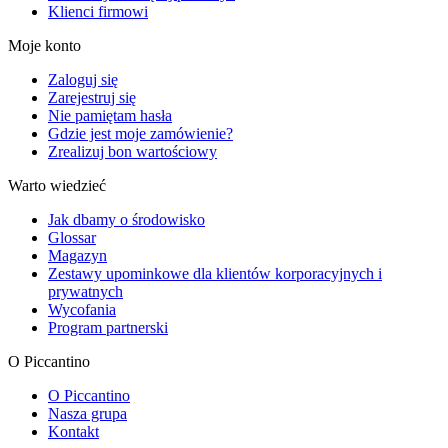
Klienci firmowi
Moje konto
Zaloguj się
Zarejestruj się
Nie pamiętam hasła
Gdzie jest moje zamówienie?
Zrealizuj bon wartościowy
Warto wiedzieć
Jak dbamy o środowisko
Glossar
Magazyn
Zestawy upominkowe dla klientów korporacyjnych i
prywatnych
Wycofania
Program partnerski
O Piccantino
O Piccantino
Nasza grupa
Kontakt