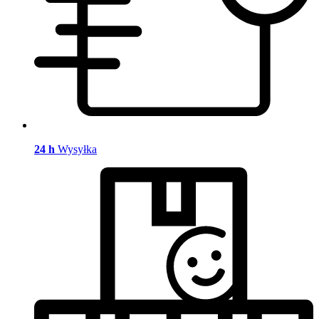
24 h
Wysyłka