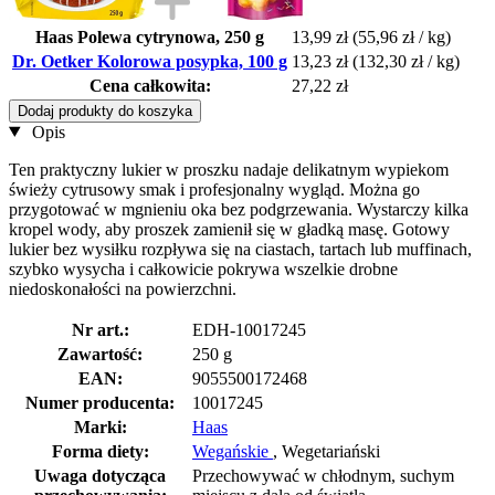
Haas Polewa cytrynowa, 250 g
13,99 zł
(55,96 zł / kg)
Dr. Oetker Kolorowa posypka, 100 g
13,23 zł
(132,30 zł / kg)
Cena całkowita:
27,22 zł
Dodaj produkty do koszyka
Opis
Ten praktyczny lukier w proszku nadaje delikatnym wypiekom
świeży cytrusowy smak i profesjonalny wygląd. Można go
przygotować w mgnieniu oka bez podgrzewania. Wystarczy kilka
kropel wody, aby proszek zamienił się w gładką masę. Gotowy
lukier bez wysiłku rozpływa się na ciastach, tartach lub muffinach,
szybko wysycha i całkowicie pokrywa wszelkie drobne
niedoskonałości na powierzchni.
Nr art.:
EDH-10017245
Zawartość:
250 g
EAN:
9055500172468
Numer producenta:
10017245
Marki:
Haas
Forma diety:
Wegańskie
, Wegetariański
Uwaga dotycząca
Przechowywać w chłodnym, suchym