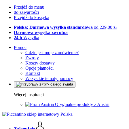
Przejdź do menu
do zawartości
Przejdź do koszyka
Polska: Darmowa wysyłka standardowa
od 229,00 zł
Darmowa wysyłka zwrotna
24 h
Wysyłka
Pomoc
Gdzie jest moje zamówienie?
Zwroty
Koszty dostawy
Opcje płatności
Kontakt
Wszystkie tematy pomocy
Więcej inspiracji
Oryginalne produkty z Austrii
Zaloguj się