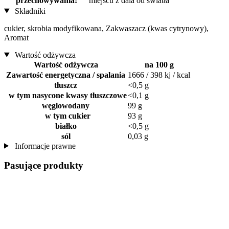
przechowywania:
miejscu z dala od światła
Składniki
cukier, skrobia modyfikowana, Zakwaszacz (kwas cytrynowy),
Aromat
Wartość odżywcza
Wartość odżywcza
na 100 g
Zawartość energetyczna / spalania
1666 / 398 kj / kcal
tłuszcz
<0,5 g
w tym nasycone kwasy tłuszczowe
<0,1 g
węglowodany
99 g
w tym cukier
93 g
białko
<0,5 g
sól
0,03 g
Informacje prawne
Pasujące produkty