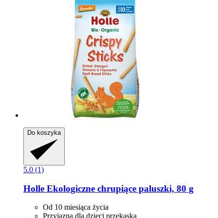
Do koszyka
5.0 (1)
Holle
Ekologiczne chrupiące paluszki, 80 g
Od 10 miesiąca życia
Przyjazna dla dzieci przekąska