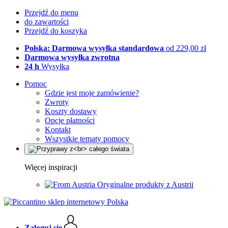
Przejdź do menu
do zawartości
Przejdź do koszyka
Polska: Darmowa wysyłka standardowa
od 229,00 zł
Darmowa wysyłka zwrotna
24 h
Wysyłka
Pomoc
Gdzie jest moje zamówienie?
Zwroty
Koszty dostawy
Opcje płatności
Kontakt
Wszystkie tematy pomocy
Więcej inspiracji
Oryginalne produkty z Austrii
Zaloguj się