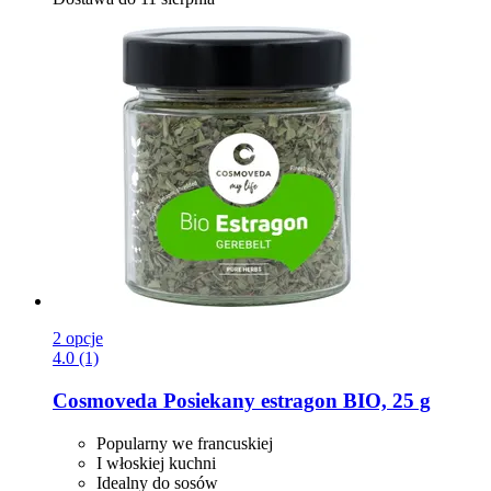
2 opcje
4.0 (1)
Cosmoveda
Posiekany estragon BIO, 25 g
Popularny we francuskiej
I włoskiej kuchni
Idealny do sosów