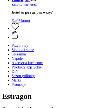
Zaloguj się teraz
Jesteś tu
po raz pierwszy?
Załóż konto
Przyprawy
Słodkie i słone
Spiżarnia
Napoje
Akcesoria kuchenne
Produkty azjatyckie
DIY
Sezon grillowy
Marki
Promocje
Estragon