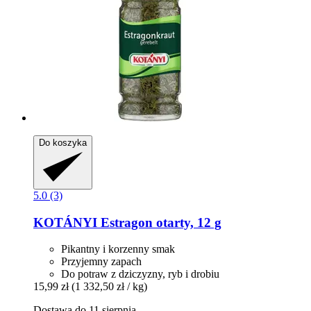
Do koszyka
5.0 (3)
KOTÁNYI
Estragon otarty, 12 g
Pikantny i korzenny smak
Przyjemny zapach
Do potraw z dziczyzny, ryb i drobiu
15,99 zł
(1 332,50 zł / kg)
Dostawa do 11 sierpnia