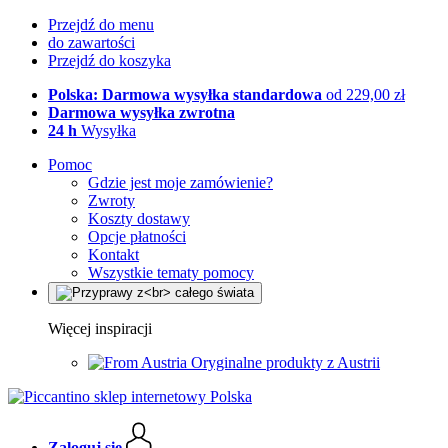
Przejdź do menu
do zawartości
Przejdź do koszyka
Polska: Darmowa wysyłka standardowa
od 229,00 zł
Darmowa wysyłka zwrotna
24 h
Wysyłka
Pomoc
Gdzie jest moje zamówienie?
Zwroty
Koszty dostawy
Opcje płatności
Kontakt
Wszystkie tematy pomocy
Więcej inspiracji
Oryginalne produkty z Austrii
Zaloguj się