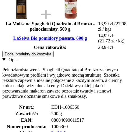
La Molisana Spaghetti Quadrato al Bronzo -
13,99 zł
(27,98
pełnoziarnisty, 500 g
zł / kg)
14,99 zł
LaSelva Bio pomidory passata, 690 g
(21,72 zł / kg)
Cena całkowita:
28,98 zł
Dodaj produkty do koszyka
Opis
Pełnoziarnista wersja Spaghetti Quadrato al Bronzo zachwyca
kwadratowym profilem i wyjątkowo mocną strukturą. Szorstka
tekstura zapewnia idealne połączenie z każdym sosem, a ciemny
kolor nadaje wizualne akcenty. Dzięki wysokiej jakości
przetwarzania makaron zawsze pozostaje twardy i stanowi
prawdziwe doznanie smakowe dla smakoszy.
Nr art.:
EDH-1006360
Zawartość:
500 g
EAN:
08004690611517
Numer producenta:
1006360