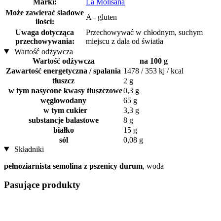
Marki:
La Molisana
Może zawierać śladowe
A - gluten
ilości:
Uwaga dotycząca
Przechowywać w chłodnym, suchym
przechowywania:
miejscu z dala od światła
Wartość odżywcza
Wartość odżywcza
na 100 g
Zawartość energetyczna / spalania
1478 / 353 kj / kcal
tłuszcz
2 g
w tym nasycone kwasy tłuszczowe
0,3 g
węglowodany
65 g
w tym cukier
3,3 g
substancje balastowe
8 g
białko
15 g
sól
0,08 g
Składniki
pełnoziarnista semolina z pszenicy durum
, woda
Pasujące produkty