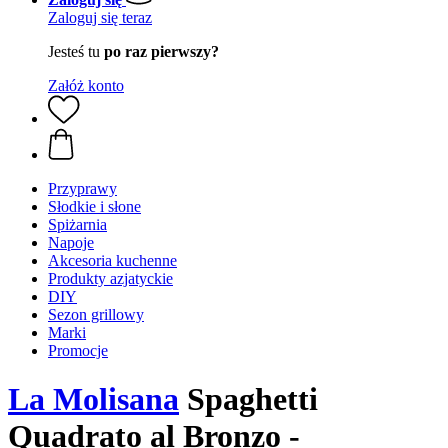
Zaloguj się teraz
Jesteś tu
po raz pierwszy?
Załóż konto
Przyprawy
Słodkie i słone
Spiżarnia
Napoje
Akcesoria kuchenne
Produkty azjatyckie
DIY
Sezon grillowy
Marki
Promocje
La Molisana
Spaghetti
Quadrato al Bronzo -