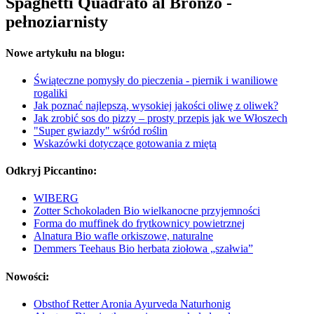
Spaghetti Quadrato al Bronzo -
pełnoziarnisty
Nowe artykułu na blogu:
Świąteczne pomysły do pieczenia - piernik i waniliowe
rogaliki
Jak poznać najlepszą, wysokiej jakości oliwę z oliwek?
Jak zrobić sos do pizzy – prosty przepis jak we Włoszech
"Super gwiazdy" wśród roślin
Wskazówki dotyczące gotowania z miętą
Odkryj Piccantino:
WIBERG
Zotter Schokoladen Bio wielkanocne przyjemności
Forma do muffinek do frytkownicy powietrznej
Alnatura Bio wafle orkiszowe, naturalne
Demmers Teehaus Bio herbata ziołowa „szałwia”
Nowości:
Obsthof Retter Aronia Ayurveda Naturhonig