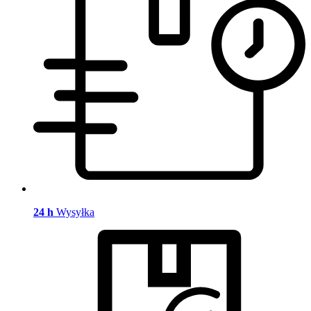
24 h
Wysyłka