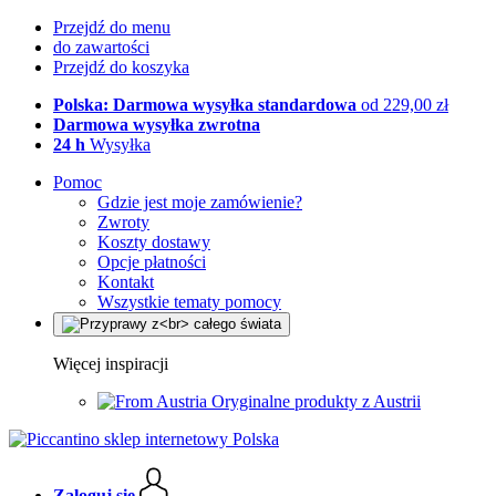
Przejdź do menu
do zawartości
Przejdź do koszyka
Polska: Darmowa wysyłka standardowa
od 229,00 zł
Darmowa wysyłka zwrotna
24 h
Wysyłka
Pomoc
Gdzie jest moje zamówienie?
Zwroty
Koszty dostawy
Opcje płatności
Kontakt
Wszystkie tematy pomocy
Więcej inspiracji
Oryginalne produkty z Austrii
Zaloguj się