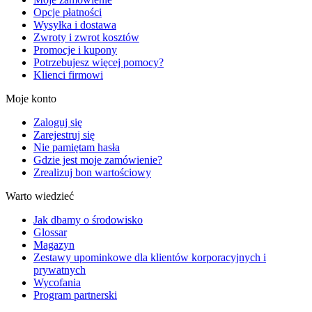
Opcje płatności
Wysyłka i dostawa
Zwroty i zwrot kosztów
Promocje i kupony
Potrzebujesz więcej pomocy?
Klienci firmowi
Moje konto
Zaloguj się
Zarejestruj się
Nie pamiętam hasła
Gdzie jest moje zamówienie?
Zrealizuj bon wartościowy
Warto wiedzieć
Jak dbamy o środowisko
Glossar
Magazyn
Zestawy upominkowe dla klientów korporacyjnych i
prywatnych
Wycofania
Program partnerski