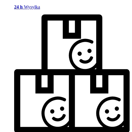
24 h
Wysyłka