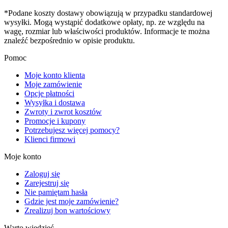
*Podane koszty dostawy obowiązują w przypadku standardowej
wysyłki. Mogą wystąpić dodatkowe opłaty, np. ze względu na
wagę, rozmiar lub właściwości produktów. Informacje te można
znaleźć bezpośrednio w opisie produktu.
Pomoc
Moje konto klienta
Moje zamówienie
Opcje płatności
Wysyłka i dostawa
Zwroty i zwrot kosztów
Promocje i kupony
Potrzebujesz więcej pomocy?
Klienci firmowi
Moje konto
Zaloguj się
Zarejestruj się
Nie pamiętam hasła
Gdzie jest moje zamówienie?
Zrealizuj bon wartościowy
Warto wiedzieć