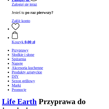
Zaloguj się teraz
Jesteś tu
po raz pierwszy?
Załóż konto
Koszyk
0,00 zł
Przyprawy
Słodkie i słone
Spiżarnia
Napoje
Akcesoria kuchenne
Produkty azjatyckie
DIY
Sezon grillowy
Marki
Promocje
Life Earth
Przyprawa do