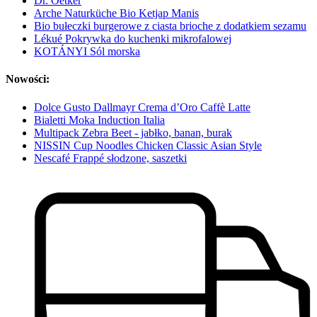
Dr. Oetker
Arche Naturküche Bio Ketjap Manis
Bio bułeczki burgerowe z ciasta brioche z dodatkiem sezamu
Lékué Pokrywka do kuchenki mikrofalowej
KOTÁNYI Sól morska
Nowości:
Dolce Gusto Dallmayr Crema d’Oro Caffè Latte
Bialetti Moka Induction Italia
Multipack Zebra Beet - jabłko, banan, burak
NISSIN Cup Noodles Chicken Classic Asian Style
Nescafé Frappé słodzone, saszetki