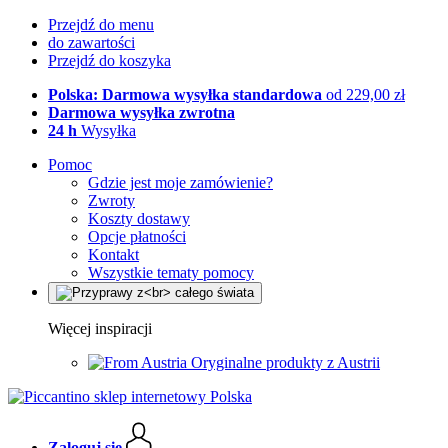
Przejdź do menu
do zawartości
Przejdź do koszyka
Polska: Darmowa wysyłka standardowa
od 229,00 zł
Darmowa wysyłka zwrotna
24 h
Wysyłka
Pomoc
Gdzie jest moje zamówienie?
Zwroty
Koszty dostawy
Opcje płatności
Kontakt
Wszystkie tematy pomocy
Więcej inspiracji
Oryginalne produkty z Austrii
Zaloguj się