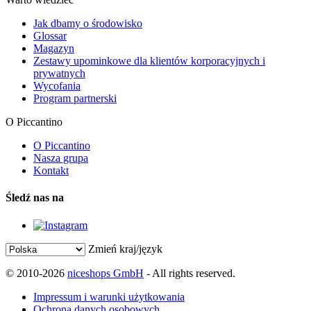
Jak dbamy o środowisko
Glossar
Magazyn
Zestawy upominkowe dla klientów korporacyjnych i
prywatnych
Wycofania
Program partnerski
O Piccantino
O Piccantino
Nasza grupa
Kontakt
Śledź nas na
Zmień kraj/język
© 2010-2026
niceshops GmbH
- All rights reserved.
Impressum i warunki użytkowania
Ochrona danych osobowych