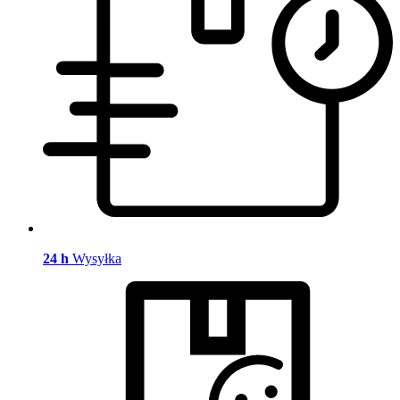
24 h
Wysyłka