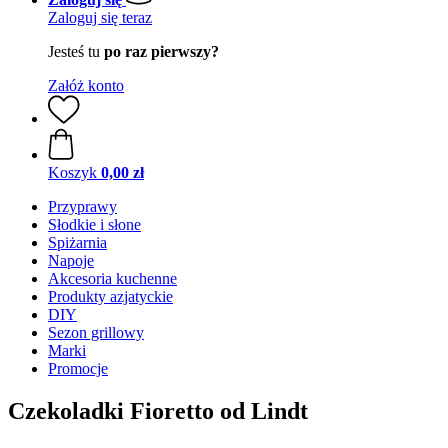
Zaloguj się teraz
Jesteś tu
po raz pierwszy?
Załóż konto
Koszyk
0,00 zł
Przyprawy
Słodkie i słone
Spiżarnia
Napoje
Akcesoria kuchenne
Produkty azjatyckie
DIY
Sezon grillowy
Marki
Promocje
Czekoladki Fioretto od Lindt