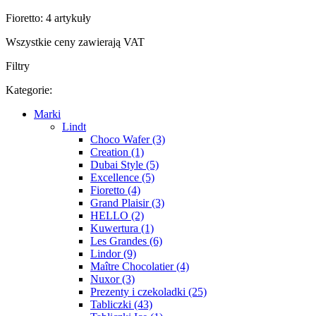
Fioretto: 4 artykuły
Wszystkie ceny zawierają VAT
Filtry
Kategorie:
Marki
Lindt
Choco Wafer (3)
Creation (1)
Dubai Style (5)
Excellence (5)
Fioretto (4)
Grand Plaisir (3)
HELLO (2)
Kuwertura (1)
Les Grandes (6)
Lindor (9)
Maître Chocolatier (4)
Nuxor (3)
Prezenty i czekoladki (25)
Tabliczki (43)