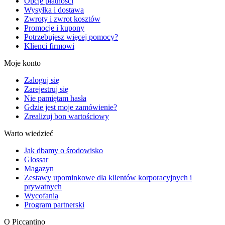
Opcje płatności
Wysyłka i dostawa
Zwroty i zwrot kosztów
Promocje i kupony
Potrzebujesz więcej pomocy?
Klienci firmowi
Moje konto
Zaloguj się
Zarejestruj się
Nie pamiętam hasła
Gdzie jest moje zamówienie?
Zrealizuj bon wartościowy
Warto wiedzieć
Jak dbamy o środowisko
Glossar
Magazyn
Zestawy upominkowe dla klientów korporacyjnych i
prywatnych
Wycofania
Program partnerski
O Piccantino