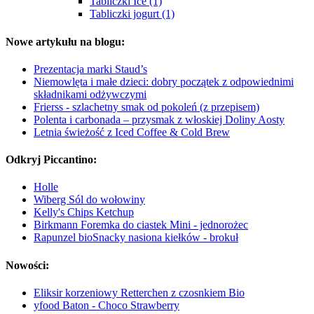
Tabliczki Ice (1)
Tabliczki jogurt (1)
Nowe artykułu na blogu:
Prezentacja marki Staud’s
Niemowlęta i małe dzieci: dobry początek z odpowiednimi
składnikami odżywczymi
Frierss - szlachetny smak od pokoleń (z przepisem)
Polenta i carbonada – przysmak z włoskiej Doliny Aosty
Letnia świeżość z Iced Coffee & Cold Brew
Odkryj Piccantino:
Holle
Wiberg Sól do wołowiny
Kelly's Chips Ketchup
Birkmann Foremka do ciastek Mini - jednorożec
Rapunzel bioSnacky nasiona kiełków - brokuł
Nowości:
Eliksir korzeniowy Retterchen z czosnkiem Bio
yfood Baton - Choco Strawberry