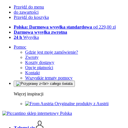
Przejdź do menu
do zawartości
Przejdź do koszyka
Polska: Darmowa wysyłka standardowa
od 229,00 zł
Darmowa wysyłka zwrotna
24 h
Wysyłka
Pomoc
Gdzie jest moje zamówienie?
Zwroty
Koszty dostawy
Opcje płatności
Kontakt
Wszystkie tematy pomocy
Więcej inspiracji
Oryginalne produkty z Austrii
Zaloguj się