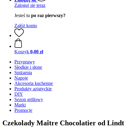
Zaloguj się teraz
Jesteś tu
po raz pierwszy?
Załóż konto
Koszyk
0,00 zł
Przyprawy
Słodkie i słone
Spiżarnia
Napoje
Akcesoria kuchenne
Produkty azjatyckie
DIY
Sezon grillowy
Marki
Promocje
Czekolady Maître Chocolatier od Lindt