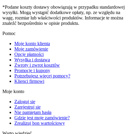
*Podane koszty dostawy obowiązują w przypadku standardowej
wysyłki. Mogą wystąpić dodatkowe opłaty, np. ze względu na
wagę, rozmiar lub właściwości produktów. Informacje te można
znaleźć bezpośrednio w opisie produktu.
Pomoc
Moje konto klienta
Moje zamówienie
Opcje płatności
Wysyłka i dostawa
Zwroty i zwrot kosztów
Promocje i kupony
Potrzebujesz więcej pomocy?
Klienci firmowi
Moje konto
Zaloguj się
Zarejestruj się
Nie pamiętam hasła
Gdzie jest moje zamówienie?
Zrealizuj bon wartościowy
Warto wiedzieć