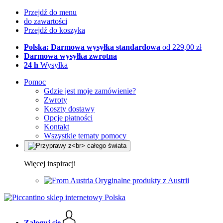
Przejdź do menu
do zawartości
Przejdź do koszyka
Polska: Darmowa wysyłka standardowa
od 229,00 zł
Darmowa wysyłka zwrotna
24 h
Wysyłka
Pomoc
Gdzie jest moje zamówienie?
Zwroty
Koszty dostawy
Opcje płatności
Kontakt
Wszystkie tematy pomocy
Więcej inspiracji
Oryginalne produkty z Austrii
Zaloguj się