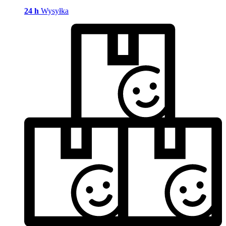
24 h
Wysyłka