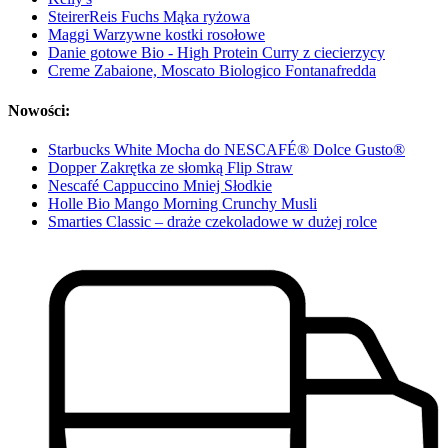
SteirerReis Fuchs Mąka ryżowa
Maggi Warzywne kostki rosołowe
Danie gotowe Bio - High Protein Curry z ciecierzycy
Creme Zabaione, Moscato Biologico Fontanafredda
Nowości:
Starbucks White Mocha do NESCAFÉ® Dolce Gusto®
Dopper Zakrętka ze słomką Flip Straw
Nescafé Cappuccino Mniej Słodkie
Holle Bio Mango Morning Crunchy Musli
Smarties Classic – draże czekoladowe w dużej rolce