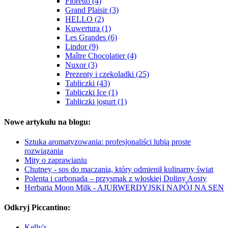
Fioretto (4)
Grand Plaisir (3)
HELLO (2)
Kuwertura (1)
Les Grandes (6)
Lindor (9)
Maître Chocolatier (4)
Nuxor (3)
Prezenty i czekoladki (25)
Tabliczki (43)
Tabliczki Ice (1)
Tabliczki jogurt (1)
Nowe artykułu na blogu:
Sztuka aromatyzowania: profesjonaliści lubią proste
rozwiązania
Mity o zaprawianiu
Chutney - sos do maczania, który odmienił kulinarny świat
Polenta i carbonada – przysmak z włoskiej Doliny Aosty
Herbaria Moon Milk - AJURWERDYJSKI NAPÓJ NA SEN
Odkryj Piccantino:
Kelly's