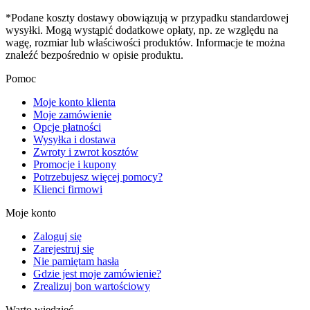
*Podane koszty dostawy obowiązują w przypadku standardowej
wysyłki. Mogą wystąpić dodatkowe opłaty, np. ze względu na
wagę, rozmiar lub właściwości produktów. Informacje te można
znaleźć bezpośrednio w opisie produktu.
Pomoc
Moje konto klienta
Moje zamówienie
Opcje płatności
Wysyłka i dostawa
Zwroty i zwrot kosztów
Promocje i kupony
Potrzebujesz więcej pomocy?
Klienci firmowi
Moje konto
Zaloguj się
Zarejestruj się
Nie pamiętam hasła
Gdzie jest moje zamówienie?
Zrealizuj bon wartościowy
Warto wiedzieć