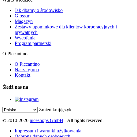
Jak dbamy o środowisko
Glossar
Magazyn
Zestawy upominkowe dla klientów korporacyjnych i
prywatnych
Wycofania
Program partnerski
O Piccantino
O Piccantino
Nasza grupa
Kontakt
Śledź nas na
Zmień kraj/język
© 2010-2026
niceshops GmbH
- All rights reserved.
Impressum i warunki użytkowania
Ochrona danych osobowych