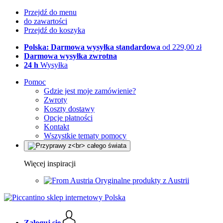
Przejdź do menu
do zawartości
Przejdź do koszyka
Polska: Darmowa wysyłka standardowa
od 229,00 zł
Darmowa wysyłka zwrotna
24 h
Wysyłka
Pomoc
Gdzie jest moje zamówienie?
Zwroty
Koszty dostawy
Opcje płatności
Kontakt
Wszystkie tematy pomocy
Więcej inspiracji
Oryginalne produkty z Austrii
Zaloguj się