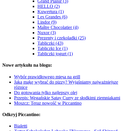
Grand Plaisir (3)
HELLO (2)
Kuwertura (1)
Les Grandes (6)
Lindor (9)
Maître Chocolatier (4)
Nuxor (3)
Prezenty i czekoladki (25)
Tabliczki (43)
Tabliczki Ice (1)
Tabliczki jogurt (1)
Nowe artykułu na blogu:
Wybór prawidłowego mięsa na grill
Jaką mąkę wybrać do pizzy? Wyjaśniamy najważniejsze
różnice
Do gotowania tylko najlepszy olej
Przepis: Wegańskie Satay Curry ze słodkimi ziemniakami
Moszcz: Teraz nowość w Piccantino
Odkryj Piccantino:
Bialetti