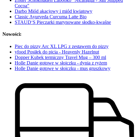
Zotter Schokoladen Labooko "Nicaragua - Sail Shipped
Cocoa"
Darbo Miód akacjowy i miód kwiatowy
Classic Ayurveda Curcuma Latte Bio
STAUD‘S Pieczarki marynowane słodko-kwaśne
Nowości:
Piec do pizzy Arc XL LPG z zestawem do pizzy
yfood Posiłek do picia - Heavenly Hazelnut
Dopper Kubek termiczny Travel Mug – 300 ml
Holle Danie gotowe w słoiczku - dynia z ryżem
Holle Danie gotowe w słoiczku - mus gruszkowy