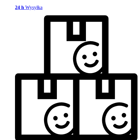
24 h
Wysyłka