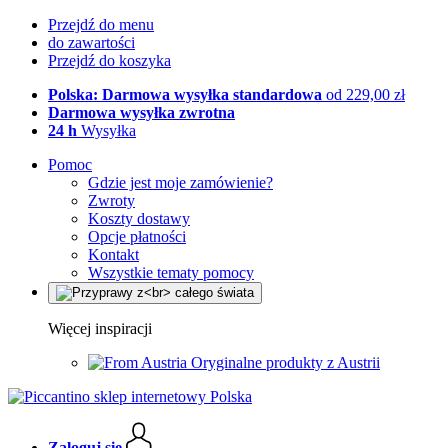
Przejdź do menu
do zawartości
Przejdź do koszyka
Polska: Darmowa wysyłka standardowa
od 229,00 zł
Darmowa wysyłka zwrotna
24 h
Wysyłka
Pomoc
Gdzie jest moje zamówienie?
Zwroty
Koszty dostawy
Opcje płatności
Kontakt
Wszystkie tematy pomocy
Więcej inspiracji
Oryginalne produkty z Austrii
Zaloguj się