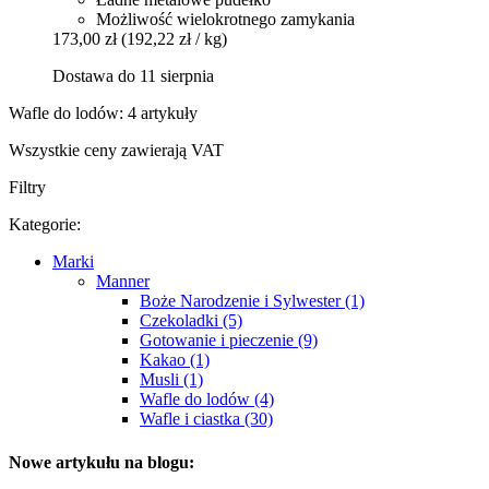
Możliwość wielokrotnego zamykania
173,00 zł
(192,22 zł / kg)
Dostawa do 11 sierpnia
Wafle do lodów: 4 artykuły
Wszystkie ceny zawierają VAT
Filtry
Kategorie:
Marki
Manner
Boże Narodzenie i Sylwester (1)
Czekoladki (5)
Gotowanie i pieczenie (9)
Kakao (1)
Musli (1)
Wafle do lodów (4)
Wafle i ciastka (30)
Nowe artykułu na blogu: