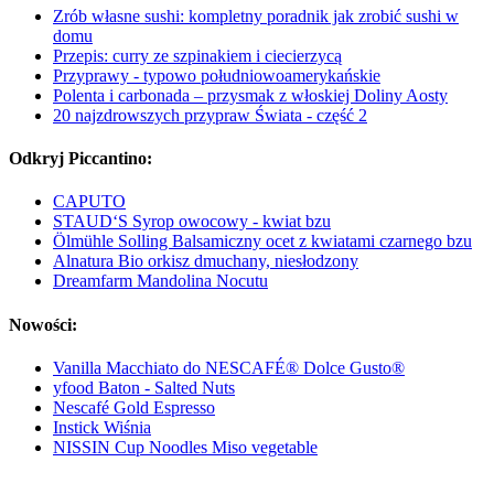
Zrób własne sushi: kompletny poradnik jak zrobić sushi w
domu
Przepis: curry ze szpinakiem i ciecierzycą
Przyprawy - typowo południowoamerykańskie
Polenta i carbonada – przysmak z włoskiej Doliny Aosty
20 najzdrowszych przypraw Świata - część 2
Odkryj Piccantino:
CAPUTO
STAUD‘S Syrop owocowy - kwiat bzu
Ölmühle Solling Balsamiczny ocet z kwiatami czarnego bzu
Alnatura Bio orkisz dmuchany, niesłodzony
Dreamfarm Mandolina Nocutu
Nowości:
Vanilla Macchiato do NESCAFÉ® Dolce Gusto®
yfood Baton - Salted Nuts
Nescafé Gold Espresso
Instick Wiśnia
NISSIN Cup Noodles Miso vegetable