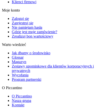
Klienci firmowi
Moje konto
Zaloguj się
Zarejestruj się
Nie pamiętam hasła
Gdzie jest moje zamówienie?
Zrealizuj bon wartościowy
Warto wiedzieć
Jak dbamy o środowisko
Glossar
Magazyn
Zestawy upominkowe dla klientów korporacyjnych i
prywatnych
Wycofania
Program partnerski
O Piccantino
O Piccantino
Nasza grupa
Kontakt