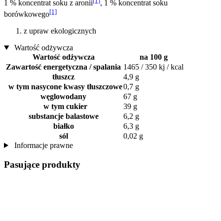
[1]
1 % koncentrat soku z aronii
, 1 % koncentrat soku
[1]
borówkowego
z upraw ekologicznych
Wartość odżywcza
Wartość odżywcza
na 100 g
Zawartość energetyczna / spalania
1465 / 350 kj / kcal
tłuszcz
4,9 g
w tym nasycone kwasy tłuszczowe
0,7 g
węglowodany
67 g
w tym cukier
39 g
substancje balastowe
6,2 g
białko
6,3 g
sól
0,02 g
Informacje prawne
Pasujące produkty