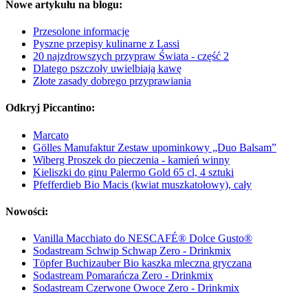
Nowe artykułu na blogu:
Przesolone informacje
Pyszne przepisy kulinarne z Lassi
20 najzdrowszych przypraw Świata - część 2
Dlatego pszczoły uwielbiają kawę
Złote zasady dobrego przyprawiania
Odkryj Piccantino:
Marcato
Gölles Manufaktur Zestaw upominkowy „Duo Balsam”
Wiberg Proszek do pieczenia - kamień winny
Kieliszki do ginu Palermo Gold 65 cl, 4 sztuki
Pfefferdieb Bio Macis (kwiat muszkatołowy), cały
Nowości:
Vanilla Macchiato do NESCAFÉ® Dolce Gusto®
Sodastream Schwip Schwap Zero - Drinkmix
Töpfer Buchizauber Bio kaszka mleczna gryczana
Sodastream Pomarańcza Zero - Drinkmix
Sodastream Czerwone Owoce Zero - Drinkmix