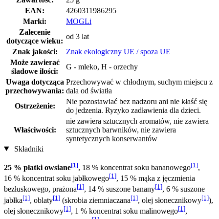
EAN:
4260311986295
Marki:
MOGLi
Zalecenie
od 3 lat
dotyczące wieku:
Znak jakości:
Znak ekologiczny UE / spoza UE
Może zawierać
G - mleko, H - orzechy
śladowe ilości:
Uwaga dotycząca
Przechowywać w chłodnym, suchym miejscu z
przechowywania:
dala od światła
Nie pozostawiać bez nadzoru ani nie kłaść się
Ostrzeżenie:
do jedzenia. Ryzyko zadławienia dla dzieci.
nie zawiera sztucznych aromatów, nie zawiera
Właściwości:
sztucznych barwników, nie zawiera
syntetycznych konserwantów
Składniki
[1]
[1]
25 % płatki owsiane
, 18 % koncentrat soku bananowego
,
[1]
16 % koncentrat soku jabłkowego
, 15 % mąka z jęczmienia
[1]
[1]
bezłuskowego, prażona
, 14 % suszone banany
, 6 % suszone
[1]
[1]
[1]
[1]
jabłka
, oblaty
(skrobia ziemniaczana
, olej słonecznikowy
),
[1]
[1]
olej słonecznikowy
, 1 % koncentrat soku malinowego
,