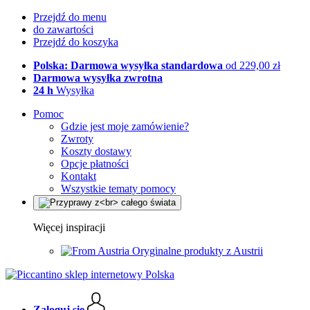
Przejdź do menu
do zawartości
Przejdź do koszyka
Polska: Darmowa wysyłka standardowa
od 229,00 zł
Darmowa wysyłka zwrotna
24 h
Wysyłka
Pomoc
Gdzie jest moje zamówienie?
Zwroty
Koszty dostawy
Opcje płatności
Kontakt
Wszystkie tematy pomocy
Więcej inspiracji
Oryginalne produkty z Austrii
Zaloguj się