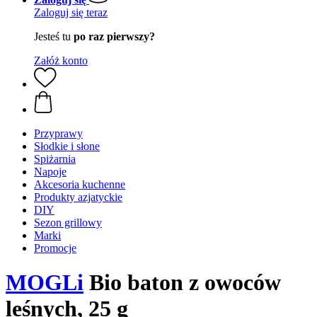
Zaloguj się teraz
Jesteś tu
po raz pierwszy?
Załóż konto
Przyprawy
Słodkie i słone
Spiżarnia
Napoje
Akcesoria kuchenne
Produkty azjatyckie
DIY
Sezon grillowy
Marki
Promocje
MOGLi
Bio baton z owoców
leśnych, 25 g