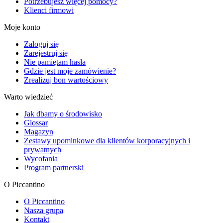
Potrzebujesz więcej pomocy?
Klienci firmowi
Moje konto
Zaloguj się
Zarejestruj się
Nie pamiętam hasła
Gdzie jest moje zamówienie?
Zrealizuj bon wartościowy
Warto wiedzieć
Jak dbamy o środowisko
Glossar
Magazyn
Zestawy upominkowe dla klientów korporacyjnych i
prywatnych
Wycofania
Program partnerski
O Piccantino
O Piccantino
Nasza grupa
Kontakt