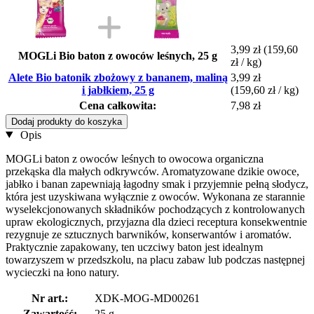
3,99 zł
(159,60
MOGLi Bio baton z owoców leśnych, 25 g
zł / kg)
Alete Bio batonik zbożowy z bananem, maliną
3,99 zł
i jabłkiem, 25 g
(159,60 zł / kg)
Cena całkowita:
7,98 zł
Dodaj produkty do koszyka
Opis
MOGLi baton z owoców leśnych to owocowa organiczna
przekąska dla małych odkrywców. Aromatyzowane dzikie owoce,
jabłko i banan zapewniają łagodny smak i przyjemnie pełną słodycz,
która jest uzyskiwana wyłącznie z owoców. Wykonana ze starannie
wyselekcjonowanych składników pochodzących z kontrolowanych
upraw ekologicznych, przyjazna dla dzieci receptura konsekwentnie
rezygnuje ze sztucznych barwników, konserwantów i aromatów.
Praktycznie zapakowany, ten uczciwy baton jest idealnym
towarzyszem w przedszkolu, na placu zabaw lub podczas następnej
wycieczki na łono natury.
Nr art.:
XDK-MOG-MD00261
Zawartość:
25 g