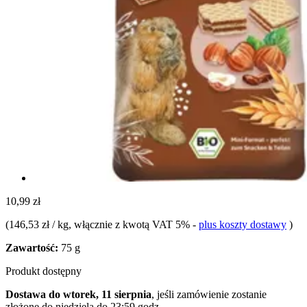
10,99 zł
(
146,53 zł / kg
, włącznie z kwotą VAT 5%
-
plus koszty dostawy
)
Zawartość:
75 g
Produkt dostępny
Dostawa do wtorek, 11 sierpnia
, jeśli zamówienie zostanie
złożone do
niedziela do 23:59 godz.
.