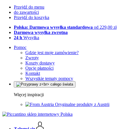
Przejdź do menu
do zawartości
Przejdź do koszyka
Polska: Darmowa wysyłka standardowa
od 229,00 zł
Darmowa wysyłka zwrotna
24 h
Wysyłka
Pomoc
Gdzie jest moje zamówienie?
Zwroty
Koszty dostawy
Opcje płatności
Kontakt
Wszystkie tematy pomocy
Więcej inspiracji
Oryginalne produkty z Austrii
Zaloguj się