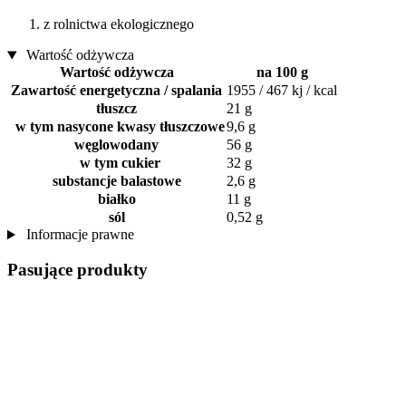
z rolnictwa ekologicznego
Wartość odżywcza
Wartość odżywcza
na 100 g
Zawartość energetyczna / spalania
1955 / 467 kj / kcal
tłuszcz
21 g
w tym nasycone kwasy tłuszczowe
9,6 g
węglowodany
56 g
w tym cukier
32 g
substancje balastowe
2,6 g
białko
11 g
sól
0,52 g
Informacje prawne
Pasujące produkty