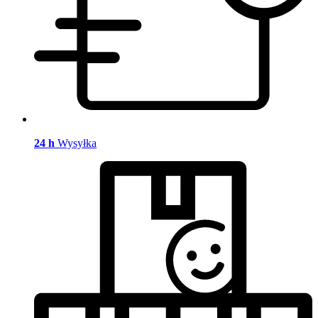
24 h
Wysyłka