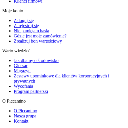
Klienci firmowi
Moje konto
Zaloguj się
Zarejestruj się
Nie pamiętam hasła
Gdzie jest moje zamówienie?
Zrealizuj bon wartościowy
Warto wiedzieć
Jak dbamy o środowisko
Glossar
Magazyn
Zestawy upominkowe dla klientów korporacyjnych i
prywatnych
Wycofania
Program partnerski
O Piccantino
O Piccantino
Nasza grupa
Kontakt