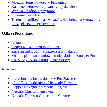
Moszcz: Teraz nowość w Piccantino
Radosne i zdrowe - z pikantnym jedzeniem
Wanilia - Królowa przypraw
Kiszenie na sucho
Tajemnice grillowania - wskazówki: Dobrze przyprawiony
początek sezonu grillowania.
Odkryj Piccantino:
Alnatura
Kelly's MEXICANOS PIKANT
Zupa instant Bowl - Przezroczysty makaron
Vitalis - płatki śniadaniowe, mniej słodkie, Knusper Pur
Classic Ayurveda Ekologiczne Morwy
Nowości:
Profesjonalna łopata do pizzy Pro Placement
yfood Posiłek do picia - Heavenly Hazelnut
Dopper Nakrętka do butelki Original
Nescafé Classic Intensywna
Nescafé Espresso Concentrate Caramel