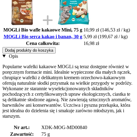
MOGLi Bio wafle kakaowe Mini, 75 g
10,99 zł
(146,53 zł / kg)
MOGLi Bio serca kakao i banan, 30 g
5,99 zł
(199,67 zł / kg)
Cena całkowita:
16,98 zł
Dodaj produkty do koszyka
Opis
Popularne wafelki kakaowe MOGLi są teraz dostępne również w
poręcznym formacie mini. Idealnie wypieczone dla małych rączek,
chrupiące wafelki z delikatnym kremem orzechowo-kakaowym
oferują naturalnie słodki przysmak na wielkie przygody w podróży.
Wykonane ze starannie wyselekcjonowanych składników
pochodzących z certyfikowanych upraw ekologicznych, ciastka te
są delikatnie słodzone agawą. Nie zawierają sztucznych aromatów,
barwników ani konserwantów. Uczciwa i pyszna przekąska, która
jest idealna do dzielenia się i smakuje zarówno młodszym, jak i
starszym.
Nr art.:
XDK-MOG-MD00840
Zawartość:
75 g