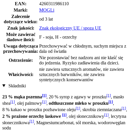
EAN:
4260311986110
Marki:
MOGLi
Zalecenie
od 3 lat
dotyczące wieku:
Znak jakości:
Znak ekologiczny UE / spoza UE
Może zawierać
F - soja, H - orzechy
śladowe ilości:
Uwaga dotycząca
Przechowywać w chłodnym, suchym miejscu z
przechowywania:
dala od światła
Nie pozostawiać bez nadzoru ani nie kłaść się
Ostrzeżenie:
do jedzenia. Ryzyko zadławienia dla dzieci.
nie zawiera sztucznych aromatów, nie zawiera
Właściwości:
sztucznych barwników, nie zawiera
syntetycznych konserwantów
Składniki
[1]
[1]
23 % mąka pszenna
, 20 % syrop z agawy w proszku
, masło
[1]
[1]
[1]
shea
, olej palmowy
,
odtłuszczone mleko w proszku
,
[1]
[1]
8 % kakao w proszku pozbawione oleju
, skrobia ziemniaczana
,
[1]
[1]
2 % prażone orzechy laskowe
, olej słonecznikowy
, lecytyna
[1]
słonecznikowa
, Magnesiumcarbonat, sól morska, wodorowęglan
sodu