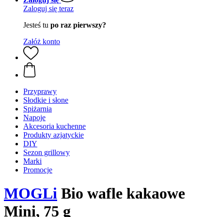
Zaloguj się teraz
Jesteś tu
po raz pierwszy?
Załóż konto
Przyprawy
Słodkie i słone
Spiżarnia
Napoje
Akcesoria kuchenne
Produkty azjatyckie
DIY
Sezon grillowy
Marki
Promocje
MOGLi
Bio wafle kakaowe
Mini, 75 g