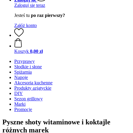
Zaloguj się teraz
Jesteś tu
po raz pierwszy?
Załóż konto
Koszyk
0,00 zł
Przyprawy
Słodkie i słone
Spiżarnia
Napoje
Akcesoria kuchenne
Produkty azjatyckie
DIY
Sezon grillowy
Marki
Promocje
Pyszne shoty witaminowe i koktajle
różnych marek