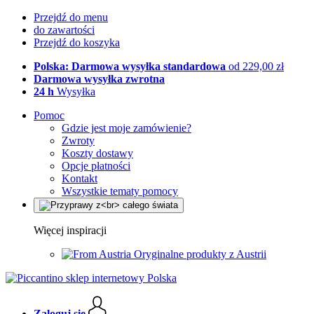
Przejdź do menu
do zawartości
Przejdź do koszyka
Polska: Darmowa wysyłka standardowa
od 229,00 zł
Darmowa wysyłka zwrotna
24 h
Wysyłka
Pomoc
Gdzie jest moje zamówienie?
Zwroty
Koszty dostawy
Opcje płatności
Kontakt
Wszystkie tematy pomocy
Więcej inspiracji
Oryginalne produkty z Austrii
Zaloguj się