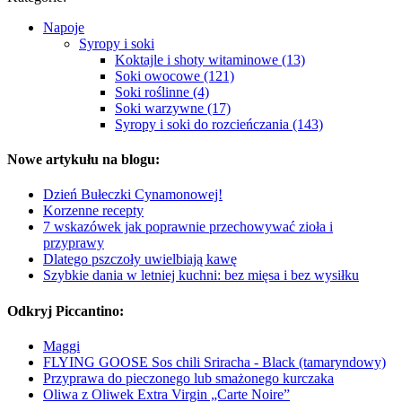
Napoje
Syropy i soki
Koktajle i shoty witaminowe (13)
Soki owocowe (121)
Soki roślinne (4)
Soki warzywne (17)
Syropy i soki do rozcieńczania (143)
Nowe artykułu na blogu:
Dzień Bułeczki Cynamonowej!
Korzenne recepty
7 wskazówek jak poprawnie przechowywać zioła i
przyprawy
Dlatego pszczoły uwielbiają kawę
Szybkie dania w letniej kuchni: bez mięsa i bez wysiłku
Odkryj Piccantino:
Maggi
FLYING GOOSE Sos chili Sriracha - Black (tamaryndowy)
Przyprawa do pieczonego lub smażonego kurczaka
Oliwa z Oliwek Extra Virgin „Carte Noire”