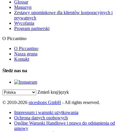
Glossar
Magazyn
Zestawy upominkowe dla klientów korporacyjnych i
prywatnych
Wycofania
Program partnerski
O Piccantino
O Piccantino
Nasza grupa
Kontakt
Śledź nas na
Zmień kraj/język
© 2010-2026
niceshops GmbH
- All rights reserved.
Impressum i warunki użytkowania
Ochrona danych osobowych
Ogólne Warunki Handlowe i prawo do odstąpienia od
umowy