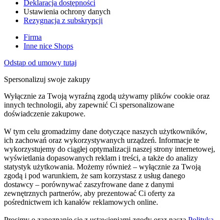
Deklaracja dostępności
Ustawienia ochrony danych
Rezygnacja z subskrypcji
Firma
Inne nice Shops
Odstąp od umowy tutaj
Spersonalizuj swoje zakupy
Wyłącznie za Twoją wyraźną zgodą używamy plików cookie oraz
innych technologii, aby zapewnić Ci spersonalizowane
doświadczenie zakupowe.
W tym celu gromadzimy dane dotyczące naszych użytkowników,
ich zachowań oraz wykorzystywanych urządzeń. Informacje te
wykorzystujemy do ciągłej optymalizacji naszej strony internetowej,
wyświetlania dopasowanych reklam i treści, a także do analizy
statystyk użytkowania. Możemy również – wyłącznie za Twoją
zgodą i pod warunkiem, że sam korzystasz z usług danego
dostawcy – porównywać zaszyfrowane dane z danymi
zewnętrznych partnerów, aby prezentować Ci oferty za
pośrednictwem ich kanałów reklamowych online.
Prosimy o zapoznanie się z ustawieniami zgody oraz naszą
Polityką