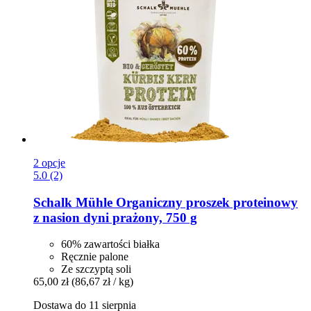
2 opcje
5.0 (2)
Schalk Mühle
Organiczny proszek proteinowy
z nasion dyni prażony, 750 g
60% zawartości białka
Ręcznie palone
Ze szczyptą soli
65,00 zł
(86,67 zł / kg)
Dostawa do 11 sierpnia