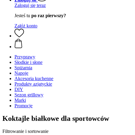
Zaloguj się teraz
Jesteś tu
po raz pierwszy?
Załóż konto
Przyprawy
Słodkie i słone
Spiżarnia
Napoje
Akcesoria kuchenne
Produkty azjatyckie
DIY
Sezon grillowy
Marki
Promocje
Koktajle białkowe dla sportowców
Filtrowanie i sortowanie