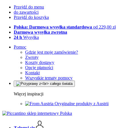
Przejdź do menu
do zawartości
Przejdź do koszyka
Polska: Darmowa wysyłka standardowa
od 229,00 zł
Darmowa wysyłka zwrotna
24 h
Wysyłka
Pomoc
Gdzie jest moje zamówienie?
Zwroty
Koszty dostawy
Opcje płatności
Kontakt
Wszystkie tematy pomocy
Więcej inspiracji
Oryginalne produkty z Austrii
Zaloguj się