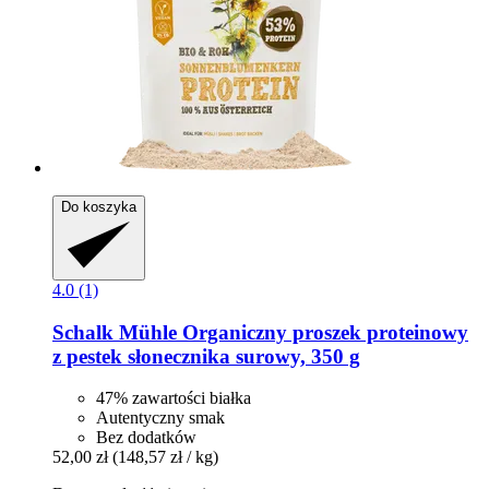
Do koszyka
4.0 (1)
Schalk Mühle
Organiczny proszek proteinowy
z pestek słonecznika surowy, 350 g
47% zawartości białka
Autentyczny smak
Bez dodatków
52,00 zł
(148,57 zł / kg)