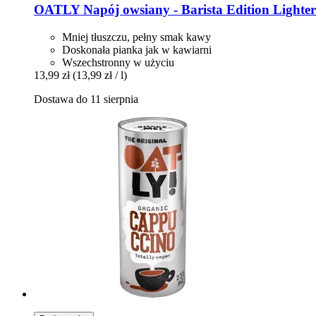
OATLY
Napój owsiany -​ Barista Edition Lighter 
Mniej tłuszczu, pełny smak kawy
Doskonała pianka jak w kawiarni
Wszechstronny w użyciu
13,99 zł
(13,99 zł / l)
Dostawa do 11 sierpnia