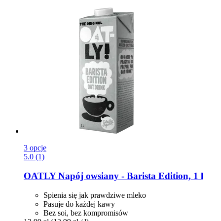
3 opcje
5.0 (1)
OATLY
Napój owsiany -​ Barista Edition, 1 l
Spienia się jak prawdziwe mleko
Pasuje do każdej kawy
Bez soi, bez kompromisów