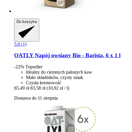
Do koszyka
5.0 (1)
OATLY
Napój owsiany Bio -​ Barista, 6 x 1 l
-22%
Topseller
Idealny do ciemnych palonych kaw
Mało składników, czysty smak
Czysta kremowość
65,49 zł
83,58 zł
(10,92 zł / l)
Dostawa do 11 sierpnia