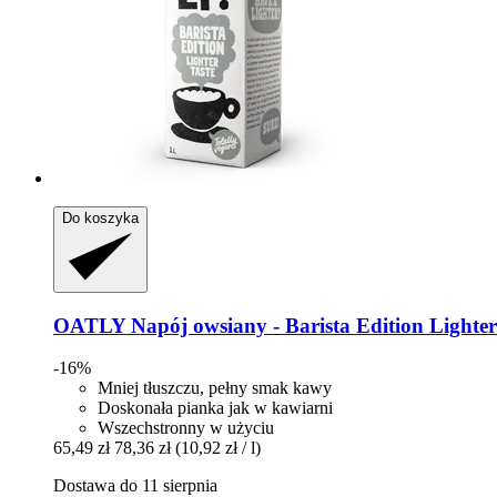
Do koszyka
OATLY
Napój owsiany -​ Barista Edition Lighter
-16%
Mniej tłuszczu, pełny smak kawy
Doskonała pianka jak w kawiarni
Wszechstronny w użyciu
65,49 zł
78,36 zł
(10,92 zł / l)
Dostawa do 11 sierpnia