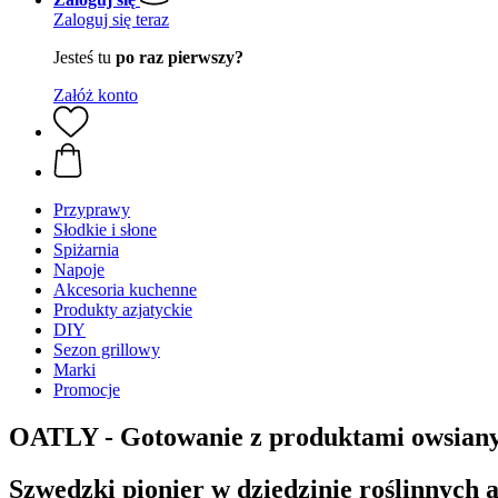
Zaloguj się teraz
Jesteś tu
po raz pierwszy?
Załóż konto
Przyprawy
Słodkie i słone
Spiżarnia
Napoje
Akcesoria kuchenne
Produkty azjatyckie
DIY
Sezon grillowy
Marki
Promocje
OATLY - Gotowanie z produktami owsian
Szwedzki pionier w dziedzinie roślinnych 