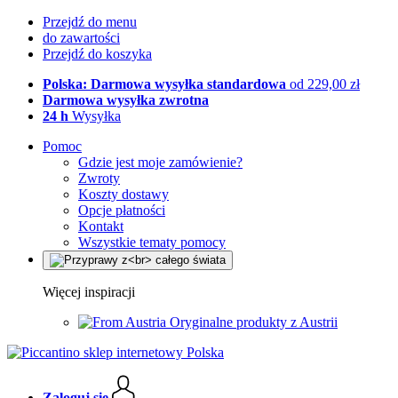
Przejdź do menu
do zawartości
Przejdź do koszyka
Polska: Darmowa wysyłka standardowa
od 229,00 zł
Darmowa wysyłka zwrotna
24 h
Wysyłka
Pomoc
Gdzie jest moje zamówienie?
Zwroty
Koszty dostawy
Opcje płatności
Kontakt
Wszystkie tematy pomocy
Więcej inspiracji
Oryginalne produkty z Austrii
Zaloguj się