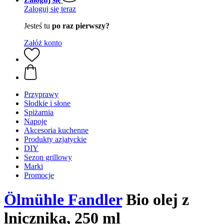
Zaloguj się teraz
Jesteś tu
po raz pierwszy?
Załóż konto
Przyprawy
Słodkie i słone
Spiżarnia
Napoje
Akcesoria kuchenne
Produkty azjatyckie
DIY
Sezon grillowy
Marki
Promocje
Ölmühle Fandler
Bio olej z
lnicznika, 250 ml