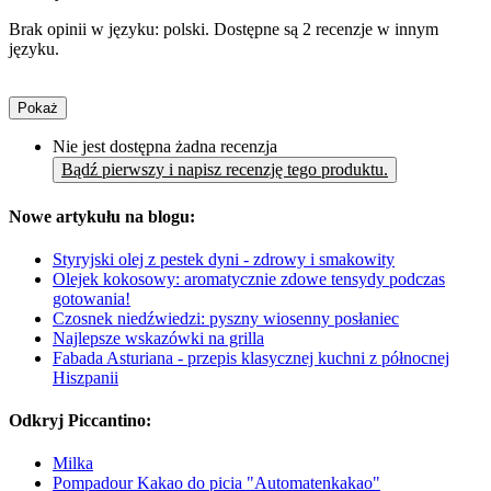
Brak opinii w języku: polski. Dostępne są 2 recenzje w innym
języku.
Pokaż
Nie jest dostępna żadna recenzja
Bądź pierwszy i napisz recenzję tego produktu.
Nowe artykułu na blogu:
Styryjski olej z pestek dyni - zdrowy i smakowity
Olejek kokosowy: aromatycznie zdowe tensydy podczas
gotowania!
Czosnek niedźwiedzi: pyszny wiosenny posłaniec
Najlepsze wskazówki na grilla
Fabada Asturiana - przepis klasycznej kuchni z północnej
Hiszpanii
Odkryj Piccantino:
Milka
Pompadour Kakao do picia "Automatenkakao"