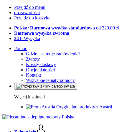
Przejdź do menu
do zawartości
Przejdź do koszyka
Polska: Darmowa wysyłka standardowa
od 229,00 zł
Darmowa wysyłka zwrotna
24 h
Wysyłka
Pomoc
Gdzie jest moje zamówienie?
Zwroty
Koszty dostawy
Opcje płatności
Kontakt
Wszystkie tematy pomocy
Więcej inspiracji
Oryginalne produkty z Austrii
Zaloguj się