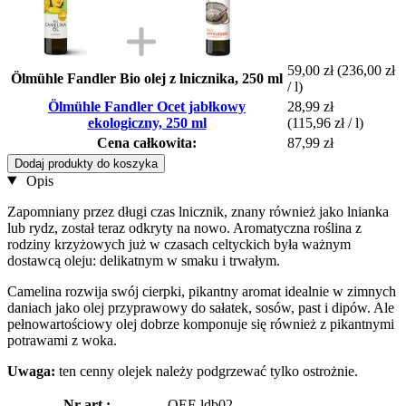
59,00 zł
(236,00 zł
Ölmühle Fandler Bio olej z lnicznika, 250 ml
/ l)
Ölmühle Fandler Ocet jabłkowy
28,99 zł
ekologiczny, 250 ml
(115,96 zł / l)
Cena całkowita:
87,99 zł
Dodaj produkty do koszyka
Opis
Zapomniany przez długi czas lnicznik, znany również jako lnianka
lub rydz, został teraz odkryty na nowo. Aromatyczna roślina z
rodziny krzyżowych już w czasach celtyckich była ważnym
dostawcą oleju: delikatnym w smaku i trwałym.
Camelina rozwija swój cierpki, pikantny aromat idealnie w zimnych
daniach jako olej przyprawowy do sałatek, sosów, past i dipów. Ale
pełnowartościowy olej dobrze komponuje się również z pikantnymi
potrawami z woka.
Uwaga:
ten cenny olejek należy podgrzewać tylko ostrożnie.
Nr art.:
OEF-ldb02