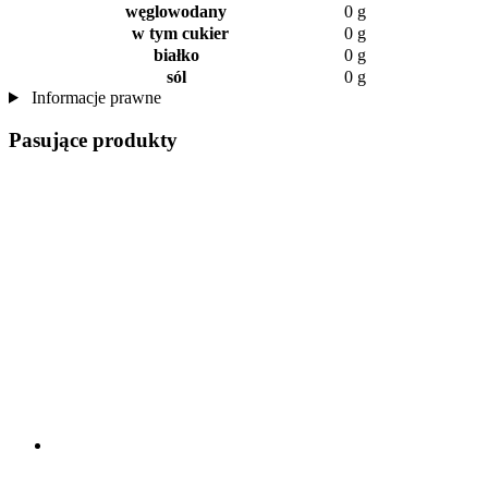
węglowodany
0 g
w tym cukier
0 g
białko
0 g
sól
0 g
Informacje prawne
Pasujące produkty