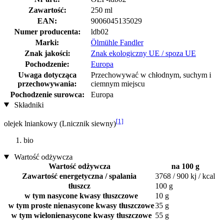
Zawartość:
250 ml
EAN:
9006045135029
Numer producenta:
ldb02
Marki:
Ölmühle Fandler
Znak jakości:
Znak ekologiczny UE / spoza UE
Pochodzenie:
Europa
Uwaga dotycząca
Przechowywać w chłodnym, suchym i
przechowywania:
ciemnym miejscu
Pochodzenie surowca:
Europa
Składniki
[1]
olejek lniankowy (Lnicznik siewny)
bio
Wartość odżywcza
Wartość odżywcza
na 100 g
Zawartość energetyczna / spalania
3768 / 900 kj / kcal
tłuszcz
100 g
w tym nasycone kwasy tłuszczowe
10 g
w tym proste nienasycone kwasy tłuszczowe
35 g
w tym wielonienasycone kwasy tłuszczowe
55 g