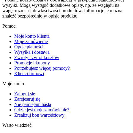
wysyłki. Mogą wystąpić dodatkowe opłaty, np. ze względu na
wagę, rozmiar lub właściwości produktów. Informacje te można
znaleźć bezpośrednio w opisie produktu.
Pomoc
Moje konto klienta
Moje zamówienie
Opcje płatności
Wysyłka i dostawa
Zwroty i zwrot kosztów
Promocje i kupony
Potrzebujesz więcej pomocy?
Klienci firmowi
Moje konto
Zaloguj się
Zarejestruj się
Nie pamiętam hasła
Gdzie jest moje zamówienie?
Zrealizuj bon wartościowy
Warto wiedzieć