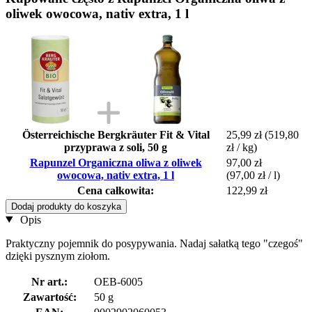
oliwek owocowa, nativ extra, 1 l
Österreichische Bergkräuter Fit & Vital
25,99 zł
(519,80
przyprawa z soli, 50 g
zł / kg)
Rapunzel Organiczna oliwa z oliwek
97,00 zł
owocowa, nativ extra, 1 l
(97,00 zł / l)
Cena całkowita:
122,99 zł
Dodaj produkty do koszyka
Opis
Praktyczny pojemnik do posypywania. Nadaj sałatką tego "czegoś"
dzięki pysznym ziołom.
Nr art.:
OEB-6005
Zawartość:
50 g