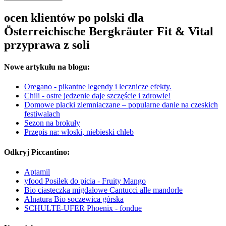
ocen klientów po polski dla
Österreichische Bergkräuter Fit & Vital
przyprawa z soli
Nowe artykułu na blogu:
Oregano - pikantne legendy i lecznicze efekty.
Chili - ostre jedzenie daje szczęście i zdrowie!
Domowe placki ziemniaczane – popularne danie na czeskich
festiwalach
Sezon na brokuły
Przepis na: włoski, niebieski chleb
Odkryj Piccantino:
Aptamil
yfood Posiłek do picia - Fruity Mango
Bio ciasteczka migdałowe Cantucci alle mandorle
Alnatura Bio soczewica górska
SCHULTE-UFER Phoenix - fondue