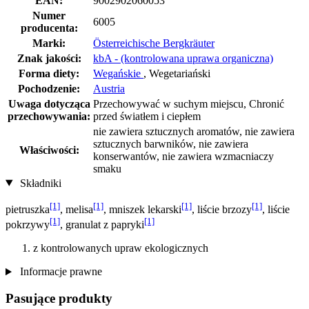
EAN:
9002902060053
Numer
6005
producenta:
Marki:
Österreichische Bergkräuter
Znak jakości:
kbA - (kontrolowana uprawa organiczna)
Forma diety:
Wegańskie
, Wegetariański
Pochodzenie:
Austria
Uwaga dotycząca
Przechowywać w suchym miejscu, Chronić
przechowywania:
przed światłem i ciepłem
nie zawiera sztucznych aromatów, nie zawiera
sztucznych barwników, nie zawiera
Właściwości:
konserwantów, nie zawiera wzmacniaczy
smaku
Składniki
[1]
[1]
[1]
[1]
pietruszka
, melisa
, mniszek lekarski
, liście brzozy
, liście
[1]
[1]
pokrzywy
, granulat z papryki
z kontrolowanych upraw ekologicznych
Informacje prawne
Pasujące produkty