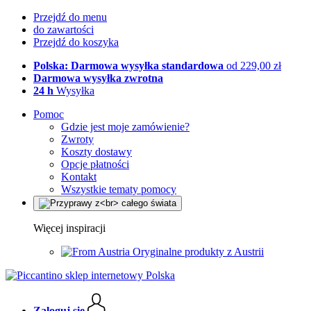
Przejdź do menu
do zawartości
Przejdź do koszyka
Polska: Darmowa wysyłka standardowa
od 229,00 zł
Darmowa wysyłka zwrotna
24 h
Wysyłka
Pomoc
Gdzie jest moje zamówienie?
Zwroty
Koszty dostawy
Opcje płatności
Kontakt
Wszystkie tematy pomocy
Więcej inspiracji
Oryginalne produkty z Austrii
Zaloguj się