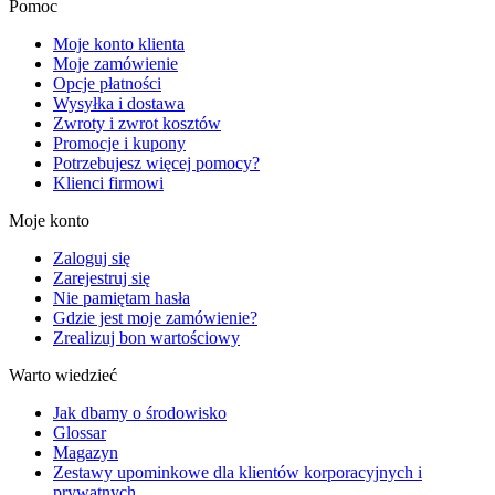
Pomoc
Moje konto klienta
Moje zamówienie
Opcje płatności
Wysyłka i dostawa
Zwroty i zwrot kosztów
Promocje i kupony
Potrzebujesz więcej pomocy?
Klienci firmowi
Moje konto
Zaloguj się
Zarejestruj się
Nie pamiętam hasła
Gdzie jest moje zamówienie?
Zrealizuj bon wartościowy
Warto wiedzieć
Jak dbamy o środowisko
Glossar
Magazyn
Zestawy upominkowe dla klientów korporacyjnych i
prywatnych