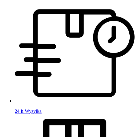
24 h
Wysyłka