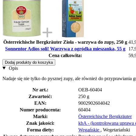
Österreichische Bergkräuter Zioła - warzywa do zupy, 250 g
41,
Sonnentor Adios soli! Warzywa z ogródka mieszanka, 55 g
17,
Cena całkowita:
59,
Dodaj produkty do koszyka
Opis
Nadaje się nie tylko do pysznej zupy, ale również do przyprawiania 
Nr art.:
OEB-60404
Zawartość:
250 g
EAN:
9002902604042
Numer producenta:
60404
Marki:
Österreichische Bergkräuter
Znak jakości:
kbA - (kontrolowana uprawa 
Forma diety:
Wegańskie
, Wegetariański