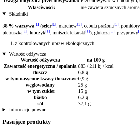
Uwaga dotycząca przechowywania:
Przechowywać w chłodnym, su
Właściwości:
nie zawiera sztucznych arom
Składniki
[1]
[1]
[1]
[1]
38 % warzywa
(
seler
, marchew
, cebula prażona
, pomidory
[1]
[1]
[1]
[1]
[
pietruszka
, lubczyk
, mniszek lekarski
), glukoza
, przyprawy
z kontrolowanych upraw ekologicznych
Wartość odżywcza
Wartość odżywcza
na 100 g
Zawartość energetyczna / spalania
883 / 211 kj / kcal
tłuszcz
6,8 g
w tym nasycone kwasy tłuszczowe
0,9 g
węglowodany
25 g
w tym cukier
15 g
białko
6,2 g
sól
37,1 g
Informacje prawne
Pasujące produkty