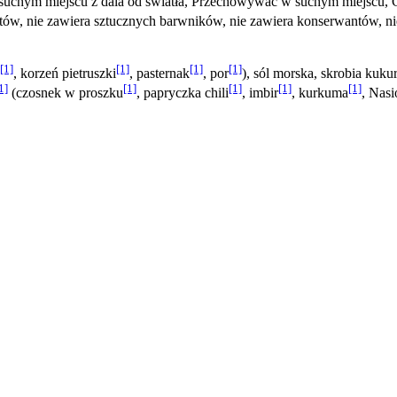
chym miejscu z dala od światła, Przechowywać w suchym miejscu, Ch
atów, nie zawiera sztucznych barwników, nie zawiera konserwantów, 
[1]
[1]
[1]
[1]
, korzeń pietruszki
, pasternak
, por
), sól morska, skrobia kuku
1]
[1]
[1]
[1]
[1]
(czosnek w proszku
, papryczka chili
, imbir
, kurkuma
, Nas