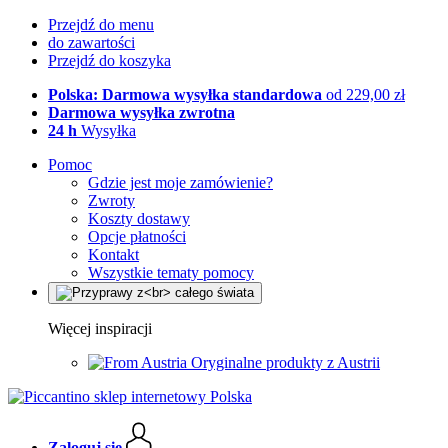
Przejdź do menu
do zawartości
Przejdź do koszyka
Polska: Darmowa wysyłka standardowa
od 229,00 zł
Darmowa wysyłka zwrotna
24 h
Wysyłka
Pomoc
Gdzie jest moje zamówienie?
Zwroty
Koszty dostawy
Opcje płatności
Kontakt
Wszystkie tematy pomocy
Więcej inspiracji
Oryginalne produkty z Austrii
Zaloguj się