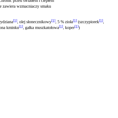
ronić przed światłem i ciepłem
nie zawiera wzmacniaczy smaku
[1]
[1]
[1]
[1]
rydziana
, olej słonecznikowy
, 5 % zioła
(szczypiorek
,
[1]
[1]
[1]
iona kminku
, gałka muszkatołowa
, koper
)