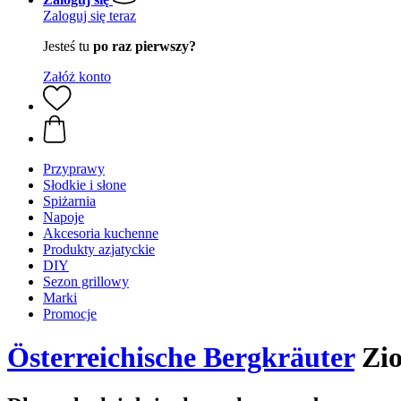
Zaloguj się teraz
Jesteś tu
po raz pierwszy?
Załóż konto
Przyprawy
Słodkie i słone
Spiżarnia
Napoje
Akcesoria kuchenne
Produkty azjatyckie
DIY
Sezon grillowy
Marki
Promocje
Österreichische Bergkräuter
Zio