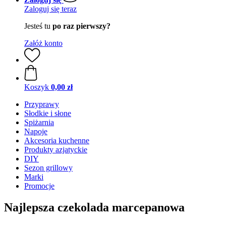
Zaloguj się teraz
Jesteś tu
po raz pierwszy?
Załóż konto
Koszyk
0,00 zł
Przyprawy
Słodkie i słone
Spiżarnia
Napoje
Akcesoria kuchenne
Produkty azjatyckie
DIY
Sezon grillowy
Marki
Promocje
Najlepsza czekolada marcepanowa