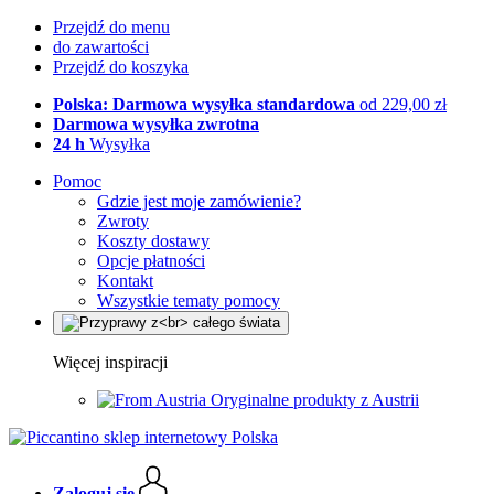
Przejdź do menu
do zawartości
Przejdź do koszyka
Polska: Darmowa wysyłka standardowa
od 229,00 zł
Darmowa wysyłka zwrotna
24 h
Wysyłka
Pomoc
Gdzie jest moje zamówienie?
Zwroty
Koszty dostawy
Opcje płatności
Kontakt
Wszystkie tematy pomocy
Więcej inspiracji
Oryginalne produkty z Austrii
Zaloguj się