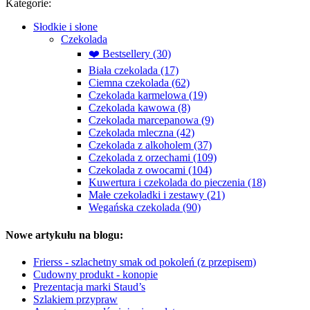
Kategorie:
Słodkie i słone
Czekolada
❤️ Bestsellery (30)
Biała czekolada (17)
Ciemna czekolada (62)
Czekolada karmelowa (19)
Czekolada kawowa (8)
Czekolada marcepanowa (9)
Czekolada mleczna (42)
Czekolada z alkoholem (37)
Czekolada z orzechami (109)
Czekolada z owocami (104)
Kuwertura i czekolada do pieczenia (18)
Małe czekoladki i zestawy (21)
Wegańska czekolada (90)
Nowe artykułu na blogu:
Frierss - szlachetny smak od pokoleń (z przepisem)
Cudowny produkt - konopie
Prezentacja marki Staud’s
Szlakiem przypraw