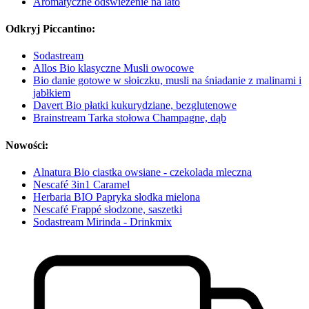
Aromatyczne odświeżenie na lato
Odkryj Piccantino:
Sodastream
Allos Bio klasyczne Musli owocowe
Bio danie gotowe w słoiczku, musli na śniadanie z malinami i
jabłkiem
Davert Bio płatki kukurydziane, bezglutenowe
Brainstream Tarka stołowa Champagne, dąb
Nowości:
Alnatura Bio ciastka owsiane - czekolada mleczna
Nescafé 3in1 Caramel
Herbaria BIO Papryka słodka mielona
Nescafé Frappé słodzone, saszetki
Sodastream Mirinda - Drinkmix