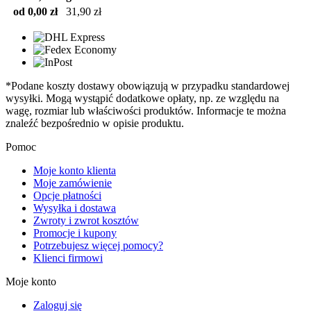
od 0,00 zł
31,90 zł
*Podane koszty dostawy obowiązują w przypadku standardowej
wysyłki. Mogą wystąpić dodatkowe opłaty, np. ze względu na
wagę, rozmiar lub właściwości produktów. Informacje te można
znaleźć bezpośrednio w opisie produktu.
Pomoc
Moje konto klienta
Moje zamówienie
Opcje płatności
Wysyłka i dostawa
Zwroty i zwrot kosztów
Promocje i kupony
Potrzebujesz więcej pomocy?
Klienci firmowi
Moje konto
Zaloguj się