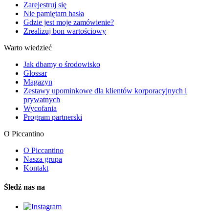
Zarejestruj się
Nie pamiętam hasła
Gdzie jest moje zamówienie?
Zrealizuj bon wartościowy
Warto wiedzieć
Jak dbamy o środowisko
Glossar
Magazyn
Zestawy upominkowe dla klientów korporacyjnych i
prywatnych
Wycofania
Program partnerski
O Piccantino
O Piccantino
Nasza grupa
Kontakt
Śledź nas na