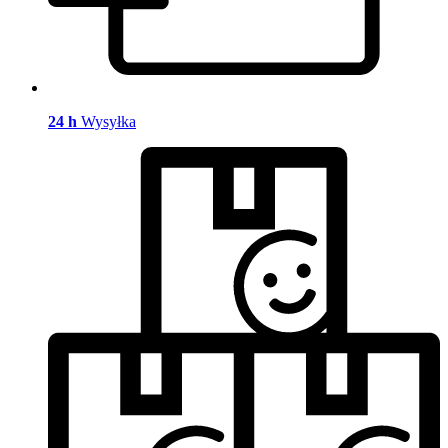
24 h
Wysyłka