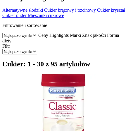
Alternatywne słodziki
Cukier brązowy i trzcinowy
Cukier kryształ
Cukier puder
Mieszanki cukrowe
Filtrowanie i sortowanie
Ceny
Highlights
Marki
Znak jakości
Forma
diety
Filtr
Cukier: 1 - 30 z 95 artykułów