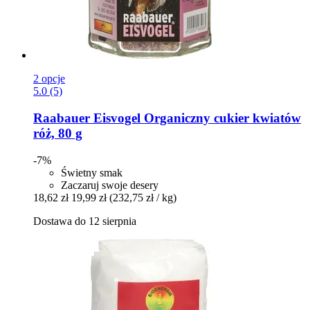
2 opcje
5.0 (5)
Raabauer Eisvogel
Organiczny cukier kwiatów
róż, 80 g
-7%
Świetny smak
Zaczaruj swoje desery
18,62 zł
19,99 zł
(232,75 zł / kg)
Dostawa do 12 sierpnia