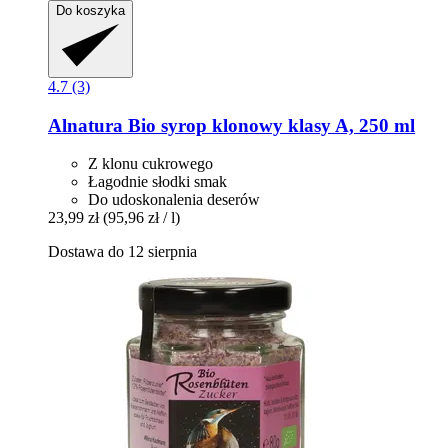
Do koszyka
4.7 (3)
Alnatura
Bio syrop klonowy klasy A, 250 ml
Z klonu cukrowego
Łagodnie słodki smak
Do udoskonalenia deserów
23,99 zł
(95,96 zł / l)
Dostawa do 12 sierpnia