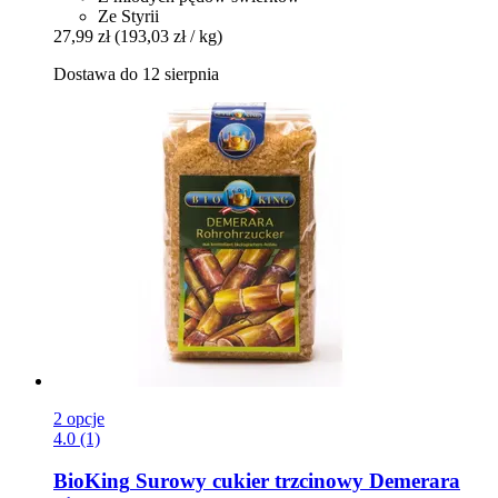
Ze Styrii
27,99 zł
(193,03 zł / kg)
Dostawa do 12 sierpnia
2 opcje
4.0 (1)
BioKing
Surowy cukier trzcinowy Demerara