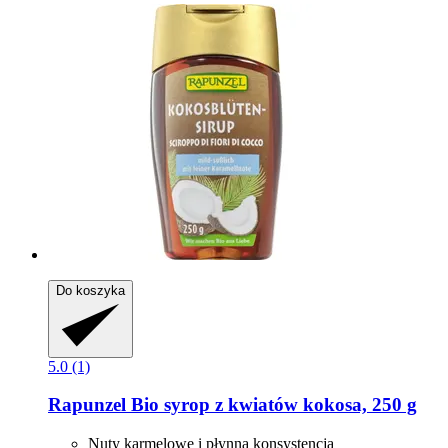
Do koszyka
5.0 (1)
Rapunzel
Bio syrop z kwiatów kokosa, 250 g
Nuty karmelowe i płynna konsystencja