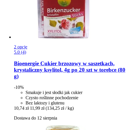
2 opcje
5.0 (4)
Bioenergie
Cukier brzozowy w saszetkach,
krystaliczny ksylitol, 4g po 20 szt w torebce (80
g)
-10%
Smakuje i jest słodki jak cukier
Czysto roślinne pochodzenie
Bez laktozy i glutenu
10,74 zł
11,99 zł
(134,25 zł / kg)
Dostawa do 12 sierpnia