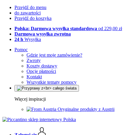
Przejdź do menu
do zawartości
Przejdź do koszyka
Polska: Darmowa wysyłka standardowa
od 229,00 zł
Darmowa wysyłka zwrotna
24 h
Wysyłka
Pomoc
Gdzie jest moje zamówienie?
Zwroty
Koszty dostawy
Opcje płatności
Kontakt
Wszystkie tematy pomocy
Więcej inspiracji
Oryginalne produkty z Austrii
Zaloguj się