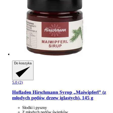
Do koszyka
5.0 (2)
Hofladen Hirschmann
Syrop „Maiwipferl” (z
młodych pędów drzew iglastych), 145 g
Słodki i pyszny
Z młodych pędów świerków