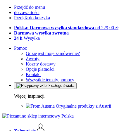
Przejdź do menu
do zawartości
Przejdź do koszyka
Polska: Darmowa wysyłka standardowa
od 229,00 zł
Darmowa wysyłka zwrotna
24 h
Wysyłka
Pomoc
Gdzie jest moje zamówienie?
Zwroty
Koszty dostawy
Opcje płatności
Kontakt
Wszystkie tematy pomocy
Więcej inspiracji
Oryginalne produkty z Austrii
Zaloguj się