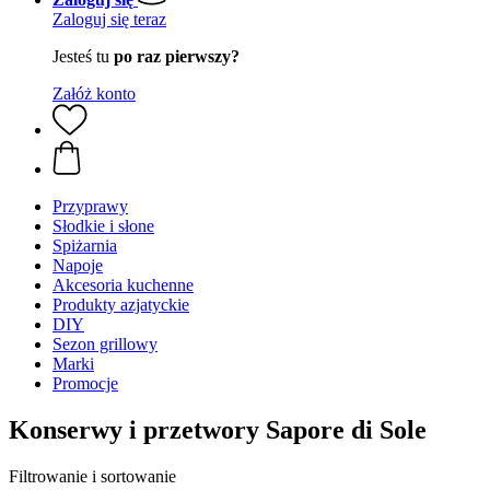
Zaloguj się teraz
Jesteś tu
po raz pierwszy?
Załóż konto
Przyprawy
Słodkie i słone
Spiżarnia
Napoje
Akcesoria kuchenne
Produkty azjatyckie
DIY
Sezon grillowy
Marki
Promocje
Konserwy i przetwory Sapore di Sole
Filtrowanie i sortowanie