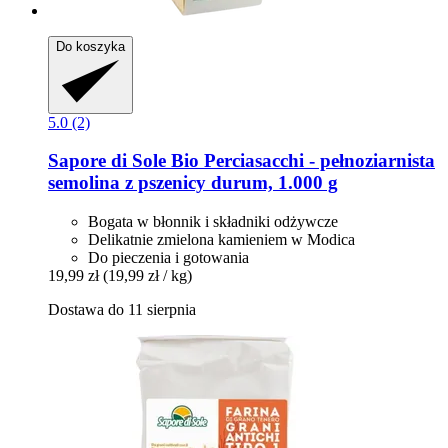
Do koszyka
5.0 (2)
Sapore di Sole
Bio Perciasacchi -​ pełnoziarnista
semolina z pszenicy durum, 1.000 g
Bogata w błonnik i składniki odżywcze
Delikatnie zmielona kamieniem w Modica
Do pieczenia i gotowania
19,99 zł
(19,99 zł / kg)
Dostawa do 11 sierpnia