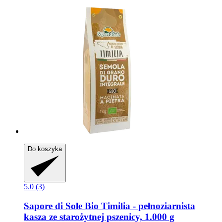
Do koszyka
5.0 (3)
Sapore di Sole
Bio Timilia -​ pełnoziarnista
kasza ze starożytnej pszenicy, 1.000 g