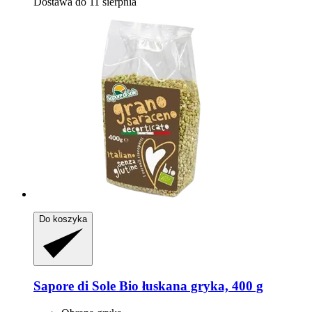
Dostawa do 11 sierpnia
Do koszyka
Sapore di Sole
Bio łuskana gryka, 400 g