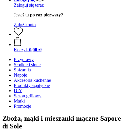
Zaloguj się teraz
Jesteś tu
po raz pierwszy?
Załóż konto
Koszyk
0,00 zł
Przyprawy
Słodkie i słone
Spiżarnia
Napoje
Akcesoria kuchenne
Produkty azjatyckie
DIY
Sezon grillowy
Marki
Promocje
Zboża, mąki i mieszanki mączne Sapore
di Sole