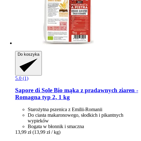
Do koszyka
5.0 (1)
Sapore di Sole
Bio mąka z pradawnych ziaren -​
Romagna typ 2, 1 kg
Starożytna pszenica z Emilii-Romanii
Do ciasta makaronowego, słodkich i pikantnych
wypieków
Bogata w błonnik i smaczna
13,99 zł
(13,99 zł / kg)