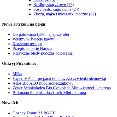
Rośliny strączkowe (17)
Sosy pesto, sugo i inne (24)
Zboża, mąka i mieszanki mączne (22)
Nowe artykułu na blogu:
Do gotowania tylko najlepszy olej
Witamy w świecie kawy!
Korzenne recepty
Przepis na pastę Harissa
Klasyczne błędy podczas gotowania
Odkryj Piccantino:
Milka
Expert HA 2 – preparat do dalszego żywienia niemowląt
Allos Bio ALO miód słonecznikowy
Zotter Schokoladen Bio Czekolada Mini - karmel + cytryna
Birkmann Foremka do ciastek Mini - korona
Nowości:
Gozney Dome 2 LPG EU