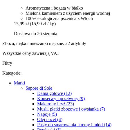
Aromatyczna i bogata w białko
Mielona kamieniem z użyciem energii wodnej
100% ekologiczna pszenica z Włoch
15,99 zł
(15,99 zł / kg)
Dostawa do 26 sierpnia
Zboża, mąka i mieszanki mączne: 22 artykuły
Wszystkie ceny zawierają VAT
Filtry
Kategorie:
Marki
Sapore di Sole
Dania gotowe (12)
Konserwy i przetwory (9)
Makarony i ryż (23)
Musli, płatki zbożowe i owsianka (7)
Napoje (5)
Olej i ocet (4)
Pasty do smarowania, kremy i miód (14)
Przekąski (5)