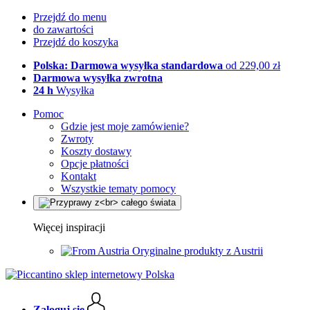
Przejdź do menu
do zawartości
Przejdź do koszyka
Polska: Darmowa wysyłka standardowa
od 229,00 zł
Darmowa wysyłka zwrotna
24 h
Wysyłka
Pomoc
Gdzie jest moje zamówienie?
Zwroty
Koszty dostawy
Opcje płatności
Kontakt
Wszystkie tematy pomocy
Więcej inspiracji
Oryginalne produkty z Austrii
Zaloguj się