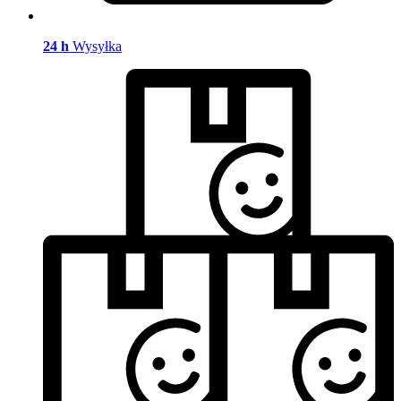
24 h
Wysyłka