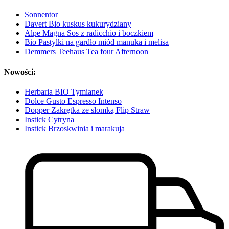
Sonnentor
Davert Bio kuskus kukurydziany
Alpe Magna Sos z radicchio i boczkiem
Bio Pastylki na gardło miód manuka i melisa
Demmers Teehaus Tea four Afternoon
Nowości:
Herbaria BIO Tymianek
Dolce Gusto Espresso Intenso
Dopper Zakrętka ze słomką Flip Straw
Instick Cytryna
Instick Brzoskwinia i marakuja