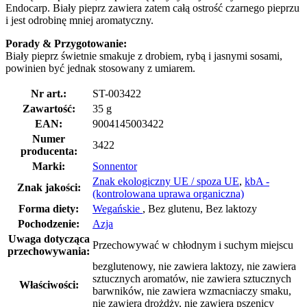
Endocarp. Biały pieprz zawiera zatem całą ostrość czarnego pieprzu
i jest odrobinę mniej aromatyczny.
Porady & Przygotowanie:
Biały pieprz świetnie smakuje z drobiem, rybą i jasnymi sosami,
powinien być jednak stosowany z umiarem.
Nr art.:
ST-003422
Zawartość:
35 g
EAN:
9004145003422
Numer
3422
producenta:
Marki:
Sonnentor
Znak ekologiczny UE / spoza UE
,
kbA -
Znak jakości:
(kontrolowana uprawa organiczna)
Forma diety:
Wegańskie
, Bez glutenu, Bez laktozy
Pochodzenie:
Azja
Uwaga dotycząca
Przechowywać w chłodnym i suchym miejscu
przechowywania:
bezglutenowy, nie zawiera laktozy, nie zawiera
sztucznych aromatów, nie zawiera sztucznych
Właściwości:
barwników, nie zawiera wzmacniaczy smaku,
nie zawiera drożdży, nie zawiera pszenicy