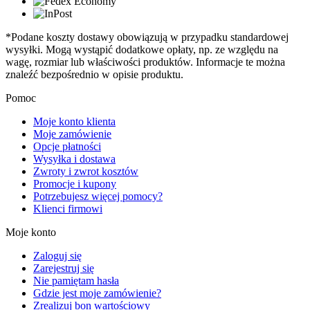
*Podane koszty dostawy obowiązują w przypadku standardowej
wysyłki. Mogą wystąpić dodatkowe opłaty, np. ze względu na
wagę, rozmiar lub właściwości produktów. Informacje te można
znaleźć bezpośrednio w opisie produktu.
Pomoc
Moje konto klienta
Moje zamówienie
Opcje płatności
Wysyłka i dostawa
Zwroty i zwrot kosztów
Promocje i kupony
Potrzebujesz więcej pomocy?
Klienci firmowi
Moje konto
Zaloguj się
Zarejestruj się
Nie pamiętam hasła
Gdzie jest moje zamówienie?
Zrealizuj bon wartościowy