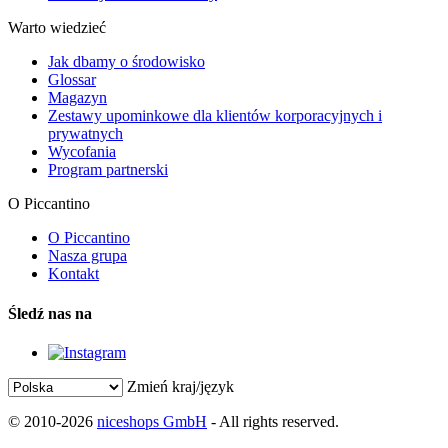
Warto wiedzieć
Jak dbamy o środowisko
Glossar
Magazyn
Zestawy upominkowe dla klientów korporacyjnych i
prywatnych
Wycofania
Program partnerski
O Piccantino
O Piccantino
Nasza grupa
Kontakt
Śledź nas na
Zmień kraj/język
© 2010-2026
niceshops GmbH
- All rights reserved.