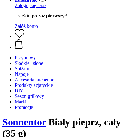
Zaloguj się teraz
Jesteś tu
po raz pierwszy?
Załóż konto
Przyprawy
Słodkie i słone
Spiżarnia
Napoje
Akcesoria kuchenne
Produkty azjatyckie
DIY
Sezon grillowy
Marki
Promocje
Sonnentor
Biały pieprz, cały
(35 g)