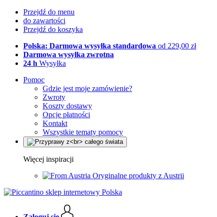
Przejdź do menu
do zawartości
Przejdź do koszyka
Polska: Darmowa wysyłka standardowa
od 229,00 zł
Darmowa wysyłka zwrotna
24 h
Wysyłka
Pomoc
Gdzie jest moje zamówienie?
Zwroty
Koszty dostawy
Opcje płatności
Kontakt
Wszystkie tematy pomocy
Więcej inspiracji
Oryginalne produkty z Austrii
Zaloguj się