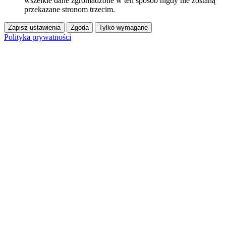
wszelkie dane zgromadzone w ten sposób nigdy nie zostaną
przekazane stronom trzecim.
Zapisz ustawienia
Zgoda
Tylko wymagane
Polityka prywatności