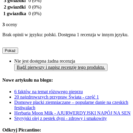
3 gwiazdki
0
(0%)
2 gwiazdki
0
(0%)
1 gwiazdka
0
(0%)
3
oceny
Brak opinii w języku: polski. Dostępna 1 recenzja w innym języku.
Pokaż
Nie jest dostępna żadna recenzja
Bądź pierwszy i napisz recenzję tego produktu.
Nowe artykułu na blogu:
6 faktów na temat różowego pieprzu
20 najzdrowszych przypraw Świata - część 1
Domowe placki ziemniaczane – popularne danie na czeskich
festiwalach
Herbaria Moon Milk - AJURWERDYJSKI NAPÓJ NA SEN
Styryjski olej z pestek dyni - zdrowy i smakowity
Odkryj Piccantino: