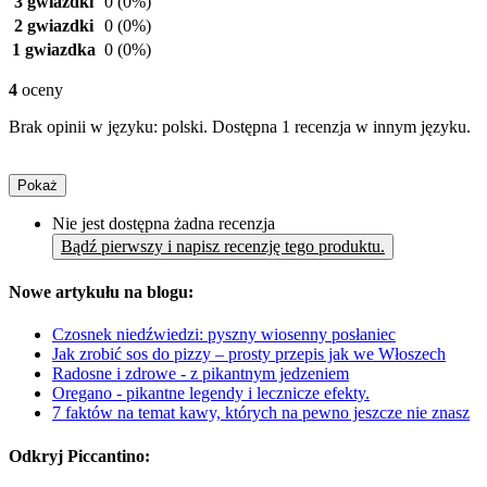
3 gwiazdki
0
(0%)
2 gwiazdki
0
(0%)
1 gwiazdka
0
(0%)
4
oceny
Brak opinii w języku: polski. Dostępna 1 recenzja w innym języku.
Pokaż
Nie jest dostępna żadna recenzja
Bądź pierwszy i napisz recenzję tego produktu.
Nowe artykułu na blogu:
Czosnek niedźwiedzi: pyszny wiosenny posłaniec
Jak zrobić sos do pizzy – prosty przepis jak we Włoszech
Radosne i zdrowe - z pikantnym jedzeniem
Oregano - pikantne legendy i lecznicze efekty.
7 faktów na temat kawy, których na pewno jeszcze nie znasz
Odkryj Piccantino: