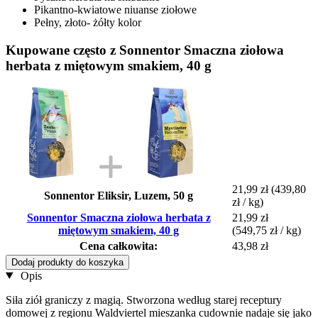
Pikantno-kwiatowe niuanse ziołowe
Pełny, złoto- żółty kolor
Kupowane często z Sonnentor Smaczna ziołowa
herbata z miętowym smakiem, 40 g
21,99 zł
(439,80
Sonnentor Eliksir, Luzem, 50 g
zł / kg)
Sonnentor Smaczna ziołowa herbata z
21,99 zł
miętowym smakiem, 40 g
(549,75 zł / kg)
Cena całkowita:
43,98 zł
Dodaj produkty do koszyka
Opis
Siła ziół graniczy z magią. Stworzona według starej receptury
domowej z regionu Waldviertel mieszanka cudownie nadaje się jako