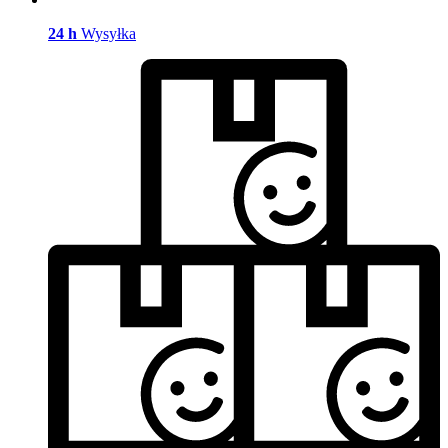
24 h
Wysyłka