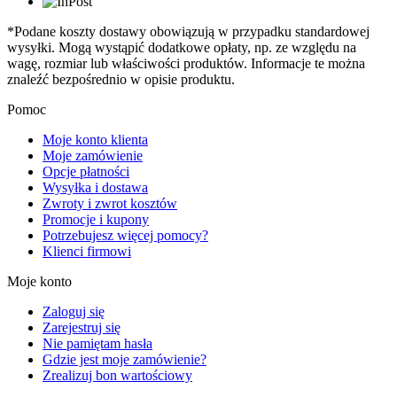
*Podane koszty dostawy obowiązują w przypadku standardowej
wysyłki. Mogą wystąpić dodatkowe opłaty, np. ze względu na
wagę, rozmiar lub właściwości produktów. Informacje te można
znaleźć bezpośrednio w opisie produktu.
Pomoc
Moje konto klienta
Moje zamówienie
Opcje płatności
Wysyłka i dostawa
Zwroty i zwrot kosztów
Promocje i kupony
Potrzebujesz więcej pomocy?
Klienci firmowi
Moje konto
Zaloguj się
Zarejestruj się
Nie pamiętam hasła
Gdzie jest moje zamówienie?
Zrealizuj bon wartościowy