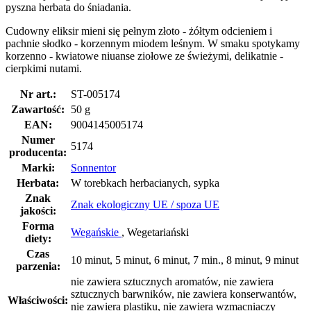
pyszna herbata do śniadania.
Cudowny eliksir mieni się pełnym złoto - żółtym odcieniem i
pachnie słodko - korzennym miodem leśnym. W smaku spotykamy
korzenno - kwiatowe niuanse ziołowe ze świeżymi, delikatnie -
cierpkimi nutami.
Nr art.:
ST-005174
Zawartość:
50 g
EAN:
9004145005174
Numer
5174
producenta:
Marki:
Sonnentor
Herbata:
W torebkach herbacianych, sypka
Znak
Znak ekologiczny UE / spoza UE
jakości:
Forma
Wegańskie
, Wegetariański
diety:
Czas
10 minut, 5 minut, 6 minut, 7 min., 8 minut, 9 minut
parzenia:
nie zawiera sztucznych aromatów, nie zawiera
sztucznych barwników, nie zawiera konserwantów,
Właściwości:
nie zawiera plastiku, nie zawiera wzmacniaczy