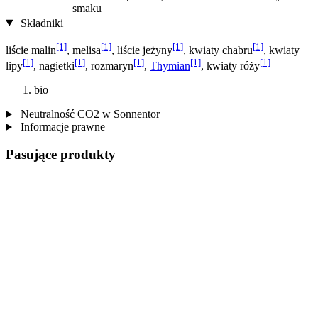
smaku
Składniki
[1]
[1]
[1]
[1]
liście malin
, melisa
, liście jeżyny
, kwiaty chabru
, kwiaty
[1]
[1]
[1]
[1]
[1]
lipy
, nagietki
, rozmaryn
,
Thymian
, kwiaty róży
bio
Neutralność CO2 w Sonnentor
Informacje prawne
Pasujące produkty