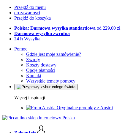
Przejdź do menu
do zawartości
Przejdź do koszyka
Polska: Darmowa wysyłka standardowa
od 229,00 zł
Darmowa wysyłka zwrotna
24 h
Wysyłka
Pomoc
Gdzie jest moje zamówienie?
Zwroty
Koszty dostawy
Opcje płatności
Kontakt
Wszystkie tematy pomocy
Więcej inspiracji
Oryginalne produkty z Austrii
Zaloguj się