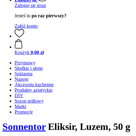
Zaloguj się teraz
Jesteś tu
po raz pierwszy?
Załóż konto
Koszyk
0,00 zł
Przyprawy
Słodkie i słone
Spiżarnia
Napoje
Akcesoria kuchenne
Produkty azjatyckie
DIY
Sezon grillowy
Marki
Promocje
Sonnentor
Eliksir, Luzem, 50 g