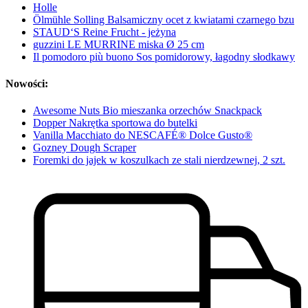
Holle
Ölmühle Solling Balsamiczny ocet z kwiatami czarnego bzu
STAUD‘S Reine Frucht - jeżyna
guzzini LE MURRINE miska Ø 25 cm
Il pomodoro più buono Sos pomidorowy, łagodny słodkawy
Nowości:
Awesome Nuts Bio mieszanka orzechów Snackpack
Dopper Nakrętka sportowa do butelki
Vanilla Macchiato do NESCAFÉ® Dolce Gusto®
Gozney Dough Scraper
Foremki do jajek w koszulkach ze stali nierdzewnej, 2 szt.