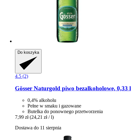
Do koszyka
4.5 (2)
Gösser
Naturgold piwo bezalkoholowe, 0,33 l
0,4% alkoholu
Pełne w smaku i gazowane
Butelka do ponownego przetworzenia
7,99 zł
(24,21 zł / l)
Dostawa do 11 sierpnia