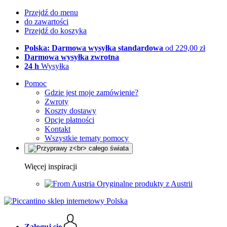
Przejdź do menu
do zawartości
Przejdź do koszyka
Polska: Darmowa wysyłka standardowa
od 229,00 zł
Darmowa wysyłka zwrotna
24 h
Wysyłka
Pomoc
Gdzie jest moje zamówienie?
Zwroty
Koszty dostawy
Opcje płatności
Kontakt
Wszystkie tematy pomocy
Więcej inspiracji
Oryginalne produkty z Austrii
Zaloguj się