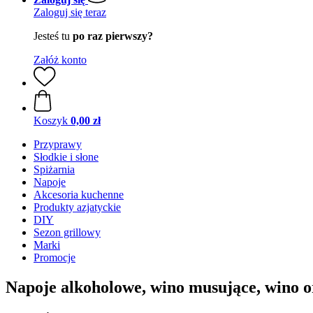
Zaloguj się teraz
Jesteś tu
po raz pierwszy?
Załóż konto
Koszyk
0,00 zł
Przyprawy
Słodkie i słone
Spiżarnia
Napoje
Akcesoria kuchenne
Produkty azjatyckie
DIY
Sezon grillowy
Marki
Promocje
Napoje alkoholowe, wino musujące, wino o