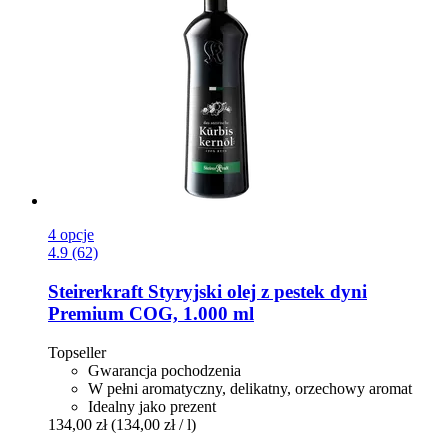
4 opcje
4.9 (62)
Steirerkraft
Styryjski olej z pestek dyni
Premium COG, 1.000 ml
Topseller
Gwarancja pochodzenia
W pełni aromatyczny, delikatny, orzechowy aromat
Idealny jako prezent
134,00 zł
(134,00 zł / l)