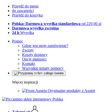
Przejdź do menu
do zawartości
Przejdź do koszyka
Polska: Darmowa wysyłka standardowa
od 229,00 zł
Darmowa wysyłka zwrotna
24 h
Wysyłka
Pomoc
Gdzie jest moje zamówienie?
Zwroty
Koszty dostawy
Opcje płatności
Kontakt
Wszystkie tematy pomocy
Więcej inspiracji
Oryginalne produkty z Austrii
Zaloguj się