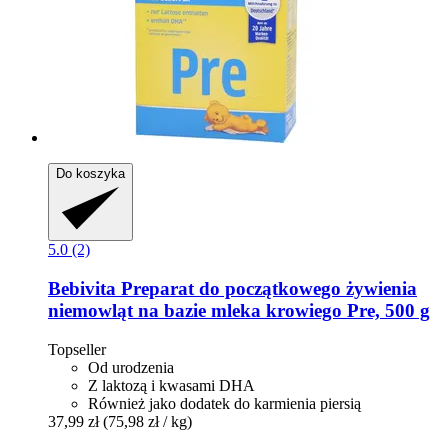
Do koszyka
5.0 (2)
Bebivita
Preparat do początkowego żywienia
niemowląt na bazie mleka krowiego Pre, 500 g
Topseller
Od urodzenia
Z laktozą i kwasami DHA
Również jako dodatek do karmienia piersią
37,99 zł
(75,98 zł / kg)