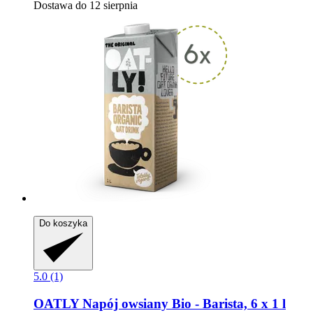
Dostawa do 12 sierpnia
Do koszyka
5.0 (1)
OATLY
Napój owsiany Bio -​ Barista, 6 x 1 l