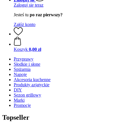
Zaloguj się teraz
Jesteś tu
po raz pierwszy?
Załóż konto
Koszyk
0,00 zł
Przyprawy
Słodkie i słone
Spiżarnia
Napoje
Akcesoria kuchenne
Produkty azjatyckie
DIY
Sezon grillowy
Marki
Promocje
Topseller