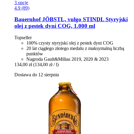
3 opcje
4.9 (89)
Bauernhof JÖBSTL, vulgo STINDL
Styryjski
olej z pestek dyni COG, 1.000 ml
Topseller
100% czysty styryjski olej z pestek dyni COG
20 lat ciągłego złotego medalu z maksymalną liczbą
punktów
Nagroda Gault&Millau 2019, 2020 & 2023
134,00 zł
(134,00 zł / l)
Dostawa do 12 sierpnia