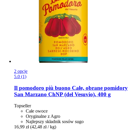
2 opcje
5.0 (1)
Il pomodoro più buono
Całe, obrane pomidory
San Marzano ChNP (del Vesuvio), 400 g
Topseller
Całe owoce
Oryginalne z Agro
Najlepszy składnik sosów sugo
16,99 zł
(42,48 zł / kg)