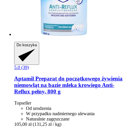
Do koszyka
5.0 (39)
Aptamil
Preparat do początkowego żywienia
niemowląt na bazie mleka krowiego Anti-​
Reflux pełny, 800 g
Topseller
Od urodzenia
W przypadku nadmiernego ulewania
Naturalnie zagęszczane
105,00 zł
(131,25 zł / kg)