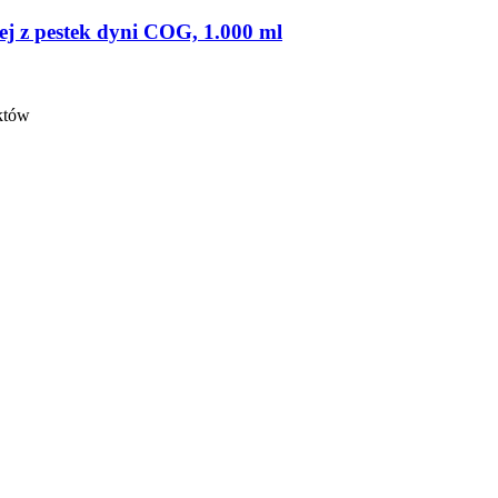
lej z pestek dyni COG, 1.000 ml
nktów