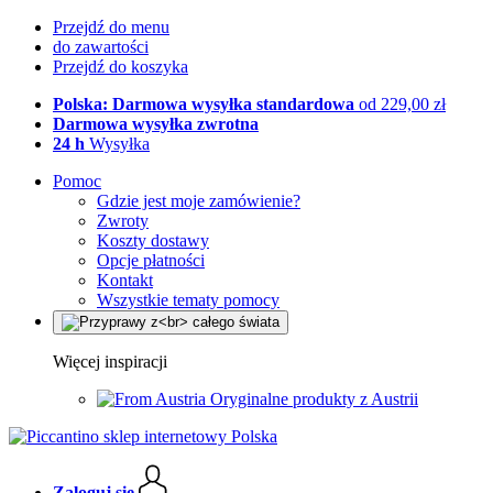
Przejdź do menu
do zawartości
Przejdź do koszyka
Polska: Darmowa wysyłka standardowa
od 229,00 zł
Darmowa wysyłka zwrotna
24 h
Wysyłka
Pomoc
Gdzie jest moje zamówienie?
Zwroty
Koszty dostawy
Opcje płatności
Kontakt
Wszystkie tematy pomocy
Więcej inspiracji
Oryginalne produkty z Austrii
Zaloguj się