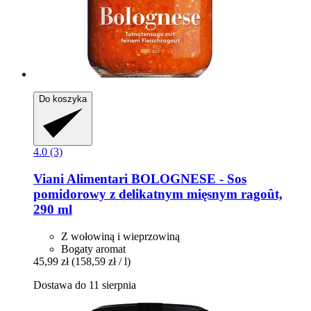
Do koszyka
4.0 (3)
Viani Alimentari
BOLOGNESE -​ Sos
pomidorowy z delikatnym mięsnym ragoût,
290 ml
Z wołowiną i wieprzowiną
Bogaty aromat
45,99 zł
(158,59 zł / l)
Dostawa do 11 sierpnia