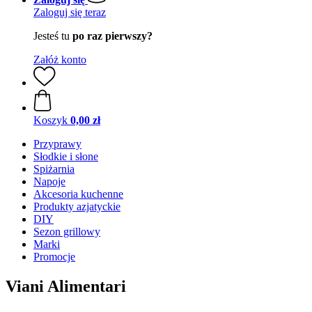
Zaloguj się teraz
Jesteś tu
po raz pierwszy?
Załóż konto
Koszyk
0,00 zł
Przyprawy
Słodkie i słone
Spiżarnia
Napoje
Akcesoria kuchenne
Produkty azjatyckie
DIY
Sezon grillowy
Marki
Promocje
Viani Alimentari