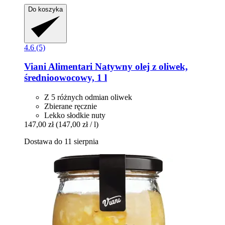
Do koszyka
4.6 (5)
Viani Alimentari
Natywny olej z oliwek,
średnioowocowy, 1 l
Z 5 różnych odmian oliwek
Zbierane ręcznie
Lekko słodkie nuty
147,00 zł
(147,00 zł / l)
Dostawa do 11 sierpnia