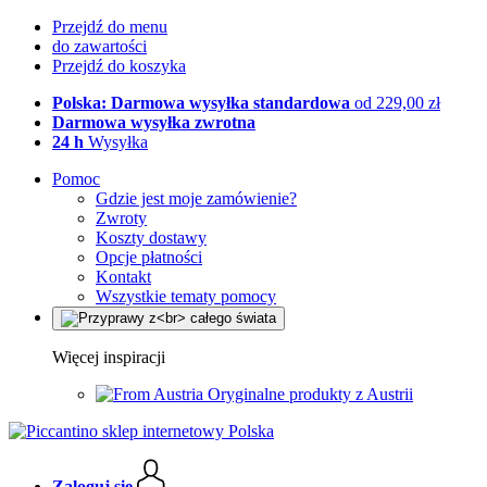
Przejdź do menu
do zawartości
Przejdź do koszyka
Polska: Darmowa wysyłka standardowa
od 229,00 zł
Darmowa wysyłka zwrotna
24 h
Wysyłka
Pomoc
Gdzie jest moje zamówienie?
Zwroty
Koszty dostawy
Opcje płatności
Kontakt
Wszystkie tematy pomocy
Więcej inspiracji
Oryginalne produkty z Austrii
Zaloguj się