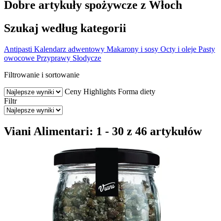
Dobre artykuły spożywcze z Włoch
Szukaj według kategorii
Antipasti
Kalendarz adwentowy
Makarony i sosy
Octy i oleje
Pasty
owocowe
Przyprawy
Słodycze
Filtrowanie i sortowanie
Ceny
Highlights
Forma diety
Filtr
Viani Alimentari: 1 - 30 z 46 artykułów