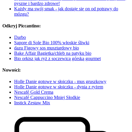
pyszne i bardzo zdrowe!
Każdy ma swój smak - jak dostaje się on od potrawy do
mózgu?
Odkryj Piccantino:
Darbo
Sapore di Sole Bio 100% włoskie śliwki
dazu Figowy sos musztardowy bio
Bake Affair Bagietka/chleb na patyku bio
Bio orkisz jak ryż z soczewicą górską gourmet
Nowości:
Holle Danie gotowe w słoiczku - mus gruszkowy
Holle Danie gotowe w słoiczku - dynia z ryżem
Nescafé Gold Crema
Nescafé Cappuccino Mniej Słodkie
Instick Zestaw Mix