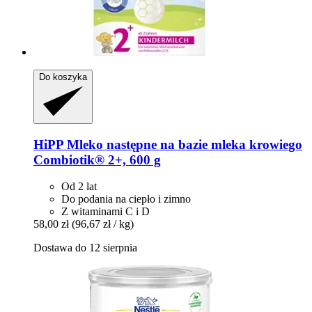
Do koszyka
HiPP
Mleko następne na bazie mleka krowiego
Combiotik® 2+, 600 g
Od 2 lat
Do podania na ciepło i zimno
Z witaminami C i D
58,00 zł
(96,67 zł / kg)
Dostawa do 12 sierpnia