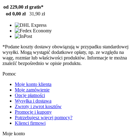
od 229,00 zł
gratis*
od 0,00 zł
31,90 zł
*Podane koszty dostawy obowiązują w przypadku standardowej
wysyłki. Mogą wystąpić dodatkowe opłaty, np. ze względu na
wagę, rozmiar lub właściwości produktów. Informacje te można
znaleźć bezpośrednio w opisie produktu.
Pomoc
Moje konto klienta
Moje zamówienie
Opcje płatności
Wysyłka i dostawa
Zwroty i zwrot kosztów
Promocje i kupony
Potrzebujesz więcej pomocy?
Klienci firmowi
Moje konto