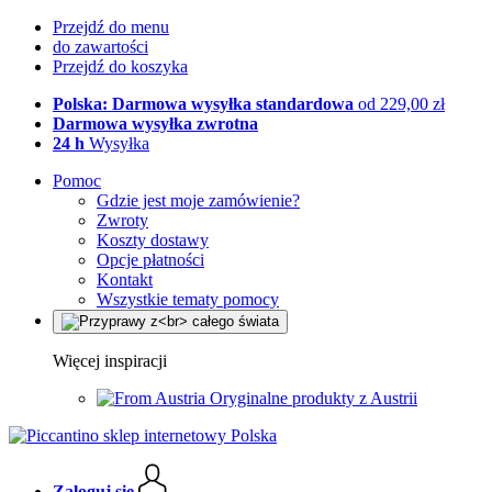
Przejdź do menu
do zawartości
Przejdź do koszyka
Polska: Darmowa wysyłka standardowa
od 229,00 zł
Darmowa wysyłka zwrotna
24 h
Wysyłka
Pomoc
Gdzie jest moje zamówienie?
Zwroty
Koszty dostawy
Opcje płatności
Kontakt
Wszystkie tematy pomocy
Więcej inspiracji
Oryginalne produkty z Austrii
Zaloguj się