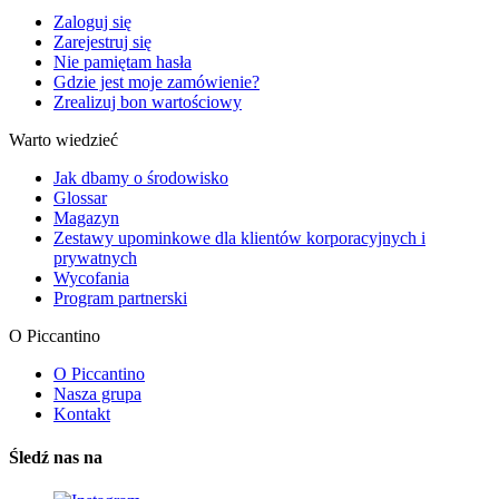
Zaloguj się
Zarejestruj się
Nie pamiętam hasła
Gdzie jest moje zamówienie?
Zrealizuj bon wartościowy
Warto wiedzieć
Jak dbamy o środowisko
Glossar
Magazyn
Zestawy upominkowe dla klientów korporacyjnych i
prywatnych
Wycofania
Program partnerski
O Piccantino
O Piccantino
Nasza grupa
Kontakt
Śledź nas na