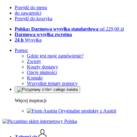
Przejdź do menu
do zawartości
Przejdź do koszyka
Polska: Darmowa wysyłka standardowa
od 229,00 zł
Darmowa wysyłka zwrotna
24 h
Wysyłka
Pomoc
Gdzie jest moje zamówienie?
Zwroty
Koszty dostawy
Opcje płatności
Kontakt
Wszystkie tematy pomocy
Więcej inspiracji
Oryginalne produkty z Austrii
Zaloguj się