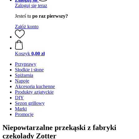
Zaloguj się teraz
Jesteś tu
po raz pierwszy?
Załóż konto
Koszyk
0,00 zł
Przyprawy
Słodkie i słone
Spiżarnia
Napoje
Akcesoria kuchenne
Produkty azjatyckie
DIY
Sezon grillowy
Marki
Promocje
Niepowtarzalne przekąski z fabryki
czekolady Zotter