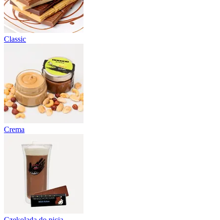
Classic
Crema
Czekolada do picia