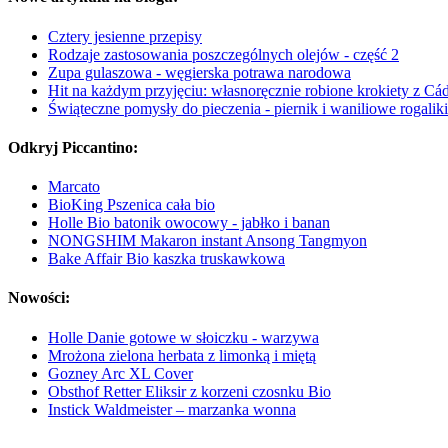
Cztery jesienne przepisy
Rodzaje zastosowania poszczególnych olejów - część 2
Zupa gulaszowa - węgierska potrawa narodowa
Hit na każdym przyjęciu: własnoręcznie robione krokiety z Cád
Świąteczne pomysły do pieczenia - piernik i waniliowe rogaliki
Odkryj Piccantino:
Marcato
BioKing Pszenica cała bio
Holle Bio batonik owocowy - jabłko i banan
NONGSHIM Makaron instant Ansong Tangmyon
Bake Affair Bio kaszka truskawkowa
Nowości:
Holle Danie gotowe w słoiczku - warzywa
Mrożona zielona herbata z limonką i miętą
Gozney Arc XL Cover
Obsthof Retter Eliksir z korzeni czosnku Bio
Instick Waldmeister – marzanka wonna