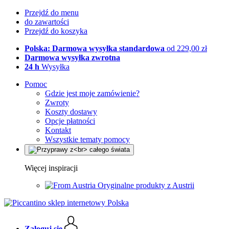
Przejdź do menu
do zawartości
Przejdź do koszyka
Polska: Darmowa wysyłka standardowa
od 229,00 zł
Darmowa wysyłka zwrotna
24 h
Wysyłka
Pomoc
Gdzie jest moje zamówienie?
Zwroty
Koszty dostawy
Opcje płatności
Kontakt
Wszystkie tematy pomocy
Więcej inspiracji
Oryginalne produkty z Austrii
Zaloguj się