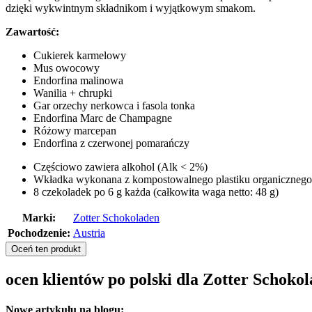
dzięki wykwintnym składnikom i wyjątkowym smakom.
Zawartość:
Cukierek karmelowy
Mus owocowy
Endorfina malinowa
Wanilia + chrupki
Gar orzechy nerkowca i fasola tonka
Endorfina Marc de Champagne
Różowy marcepan
Endorfina z czerwonej pomarańczy
Częściowo zawiera alkohol (Alk < 2%)
Wkładka wykonana z kompostowalnego plastiku organicznego
8 czekoladek po 6 g każda (całkowita waga netto: 48 g)
Marki:
Zotter Schokoladen
Pochodzenie:
Austria
Oceń ten produkt
ocen klientów po polski dla Zotter Schok
Nowe artykułu na blogu: