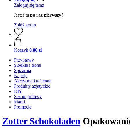
Zaloguj się teraz
Jesteś tu
po raz pierwszy?
Załóż konto
Koszyk
0,00 zł
Przyprawy
Słodkie i słone
Spiżarnia
Napoje
Akcesoria kuchenne
Produkty azjatyckie
DIY
Sezon grillowy
Marki
Promocje
Zotter Schokoladen
Opakowanie 