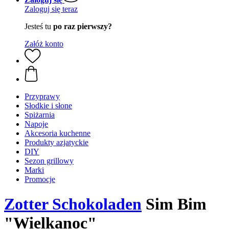
Zaloguj się teraz
Jesteś tu
po raz pierwszy?
Załóż konto
Przyprawy
Słodkie i słone
Spiżarnia
Napoje
Akcesoria kuchenne
Produkty azjatyckie
DIY
Sezon grillowy
Marki
Promocje
Zotter Schokoladen
Sim Bim
"Wielkanoc"