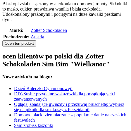
Biszkopt zstał nasączony w ajerkoniaku domowej roboty. Składniki
to masło, cukier, prawdziwa wanilia i biała czekolada.
Udoskonalony prażonymi i pociętymi na duze kawałki pestkami
dyni.
Marki:
Zotter Schokoladen
Pochodzenie:
Austria
Oceń ten produkt
ocen klientów po polski dla Zotter
Schokoladen Sim Bim "Wielkanoc"
Nowe artykułu na blogu:
Dzień Bułeczki Cynamonowej!
DIY-Sushi: przydatne wskazówki dla początkujących i
zaawansowanych
Oglądaj spadające gwiazdy i przeżuwaj bruschettę: wybierz
się na piknik dla smakoszy z Perseidami!
Domowe placki ziemniaczane – popularne danie na czeskich
festiwalach
Sam zrobisz kiszonki