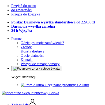
Przejdź do menu
do zawartości
Przejdź do koszyka
Polska: Darmowa wysyłka standardowa
od 229,00 zł
Darmowa wysyłka zwrotna
24 h
Wysyłka
Pomoc
Gdzie jest moje zamówienie?
Zwroty
Koszty dostawy
Opcje płatności
Kontakt
Wszystkie tematy pomocy
Więcej inspiracji
Oryginalne produkty z Austrii
Zaloguj się