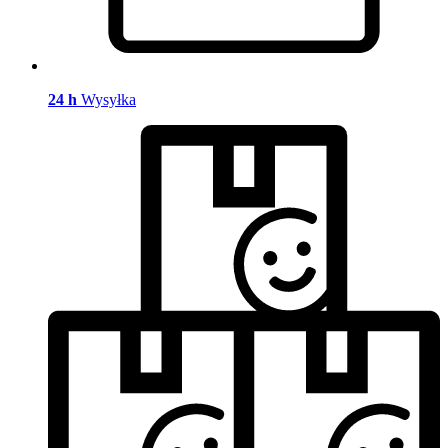
24 h
Wysyłka