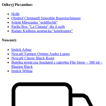
Odkryj Piccantino:
Holle
Obsthof Christandl Smoothie Bauernschmuser
Soletti Mieszanka "goldfischli"
Paella Box "La Chinata" dla 4 osób
Radatz Kiełbasa austriacka "käsekrainer"
Nowości:
Instick Arbuz
Nescafé Farmers Origins Andes Lungo
Nescafé Classic Black Roast
Butelka termiczna Insulated z zakrętką Flip Straw – 580 ml –
Blazing Black
Instick Wiśnia