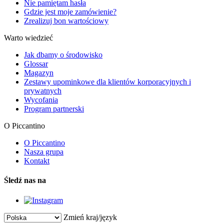
Nie pamiętam hasła
Gdzie jest moje zamówienie?
Zrealizuj bon wartościowy
Warto wiedzieć
Jak dbamy o środowisko
Glossar
Magazyn
Zestawy upominkowe dla klientów korporacyjnych i
prywatnych
Wycofania
Program partnerski
O Piccantino
O Piccantino
Nasza grupa
Kontakt
Śledź nas na
Zmień kraj/język